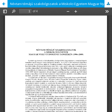
Névtani témájú szakdolgozatok a Miskolci Egyetem Magyar Nyelvtudományi Tanszékén (1996–2009)