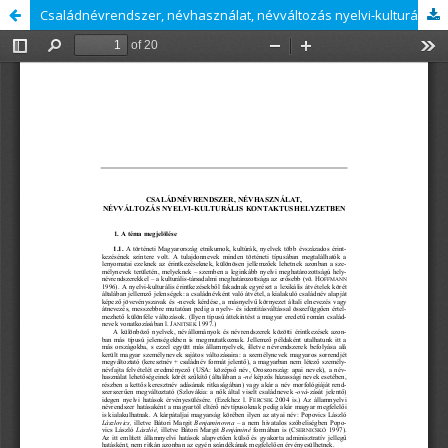
Családnévrendszer, névhasználat, névváltozás nyelvi-kulturális kontaktushelyzetben