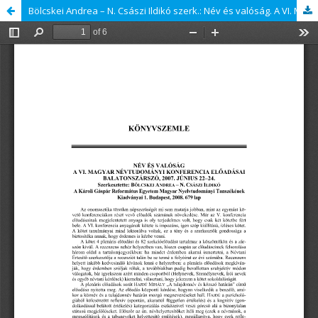
Bölcskei Andrea – N. Császi Ildikó szerk.: Név és valóság. A VI. Magyar Névtudományi Konferencia eladásai