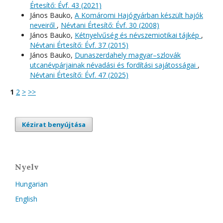
Értesítő: Évf. 43 (2021)
János Bauko,
A Komáromi Hajógyárban készült hajók
neveiről
,
Névtani Értesítő: Évf. 30 (2008)
János Bauko,
Kétnyelvűség és névszemiotikai tájkép
,
Névtani Értesítő: Évf. 37 (2015)
János Bauko,
Dunaszerdahely magyar–szlovák
utcanévpárjainak névadási és fordítási sajátosságai
,
Névtani Értesítő: Évf. 47 (2025)
1
2
>
>>
Kézirat benyújtása
Nyelv
Hungarian
English