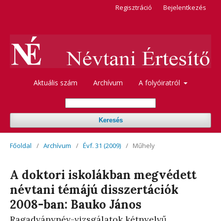
Regisztráció
Bejelentkezés
Aktuális szám
Archívum
A folyóiratról
Keresés
Főoldal
/
Archívum
/
Évf. 31 (2009)
/
Műhely
A doktori iskolákban megvédett
névtani témájú disszertációk
2008-ban: Bauko János
Ragadványnév-vizsgálatok kétnyelvű