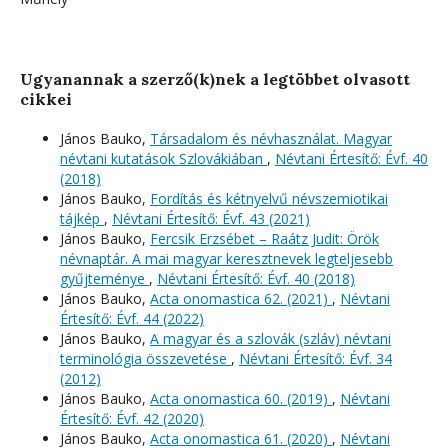
Ugyanannak a szerző(k)nek a legtöbbet olvasott
cikkei
János Bauko,
Társadalom és névhasználat. Magyar
névtani kutatások Szlovákiában
,
Névtani Értesítő: Évf. 40
(2018)
János Bauko,
Fordítás és kétnyelvű névszemiotikai
tájkép
,
Névtani Értesítő: Évf. 43 (2021)
János Bauko,
Fercsik Erzsébet – Raátz Judit: Örök
névnaptár. A mai magyar keresztnevek legteljesebb
gyűjteménye
,
Névtani Értesítő: Évf. 40 (2018)
János Bauko,
Acta onomastica 62. (2021)
,
Névtani
Értesítő: Évf. 44 (2022)
János Bauko,
A magyar és a szlovák (szláv) névtani
terminológia összevetése
,
Névtani Értesítő: Évf. 34
(2012)
János Bauko,
Acta onomastica 60. (2019)
,
Névtani
Értesítő: Évf. 42 (2020)
János Bauko,
Acta onomastica 61. (2020)
,
Névtani