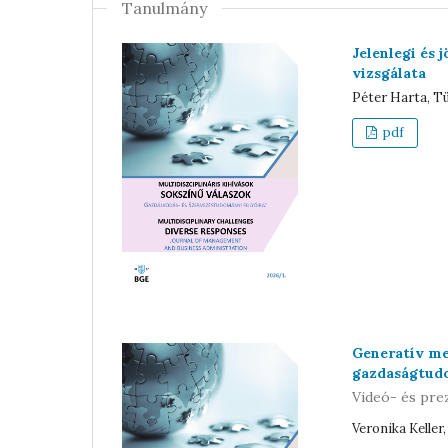
Tanulmány
Jelenlegi és
vizsgálata
Péter Harta, Tü
pdf
Generatív me
gazdaságtud
Videó- és pre
Veronika Keller