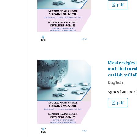
pdf
Mesterséges 
multikulturá
családi váll
English
Ágnes Lamper, 
pdf