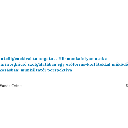
intelligenciával támogatott HR-munkafolyamatok a
lis integráció szolgálatában egy erőforrás-korlátokkal működő
alkozásban: munkáltatói perspektíva
Vanda Czine
5