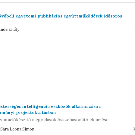
 jövőbeli egyetemi publikációs együttműködések idősoros
nde Király
sterséges intelligencia eszközök alkalmazása a
ományi projektoktatásban
zentációkészítő megoldások összehasonlító elemzése
, Sára Leona Simon
3