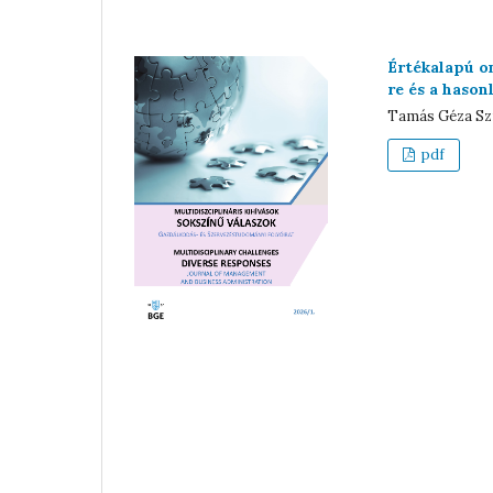
Értékalapú o
re és a haso
Tamás Géza Sz
pdf