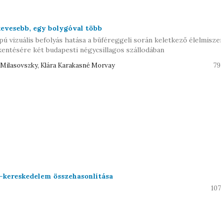
 kevesebb, egy bolygóval több
ú vizuális befolyás hatása a büféreggeli során keletkező élelmisze
kentésére két budapesti négycsillagos szállodában
 Milasovszky, Klára Karakasné Morvay
79
-kereskedelem összehasonlítása
107