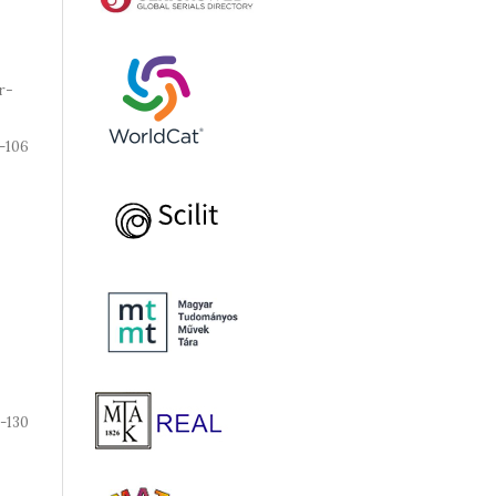
r-
-106
-130