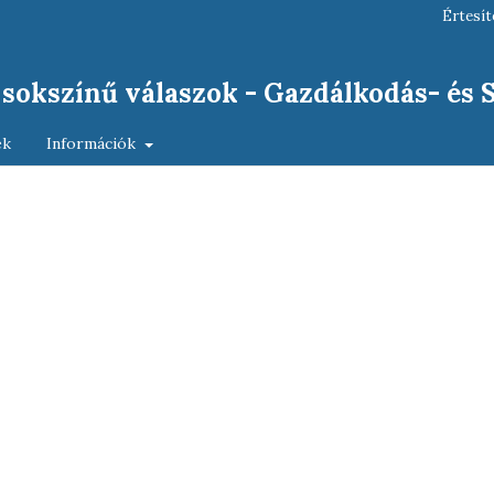
Értesít
, sokszínű válaszok - Gazdálkodás- és
ek
Információk