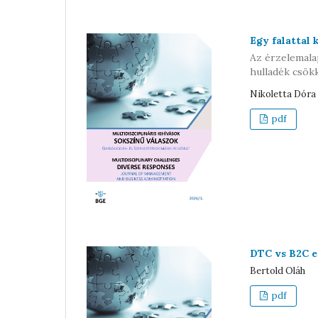
Egy falattal
Az érzelemalap
hulladék csök
Nikoletta Dóra
pdf
DTC vs B2C e
Bertold Oláh
pdf