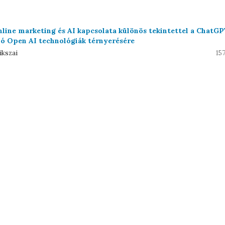
nline marketing és AI kapcsolata különös tekintettel a ChatGP
nló Open AI technológiák térnyerésére
ikszai
15