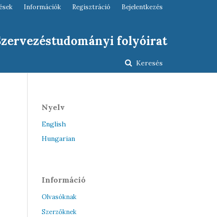
ések
Információk
Regisztráció
Bejelentkezés
 Szervezéstudományi folyóirat
Keresés
Nyelv
English
Hungarian
Információ
Olvasóknak
Szerzőknek