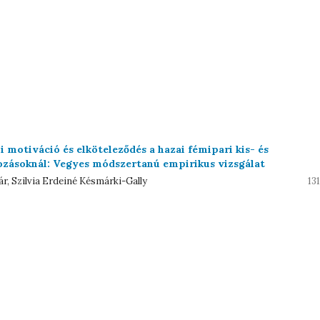
 motiváció és elköteleződés a hazai fémipari kis- és
ozásoknál: Vegyes módszertanú empirikus vizsgálat
r, Szilvia Erdeiné Késmárki-Gally
13