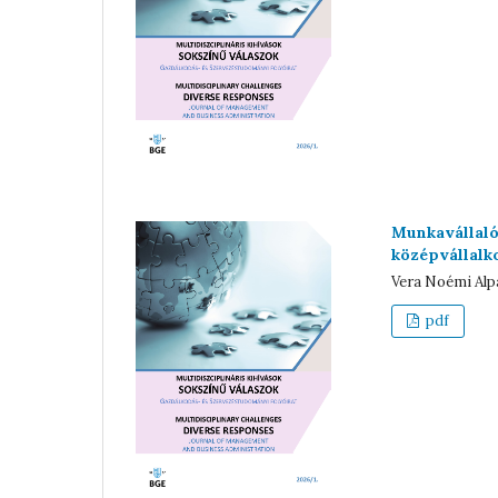
Munkavállalói
középvállalk
Vera Noémi Alpá
pdf