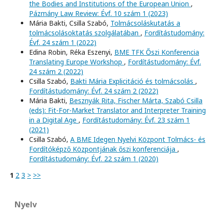
the Bodies and Institutions of the European Union
,
Pázmány Law Review: Évf. 10 szám 1 (2023)
Mária Bakti, Csilla Szabó,
Tolmácsoláskutatás a
tolmácsolásoktatás szolgálatában
,
Fordítástudomány:
Évf. 24 szám 1 (2022)
Edina Robin, Réka Eszenyi,
BME TFK Őszi Konferencia
Translating Europe Workshop
,
Fordítástudomány: Évf.
24 szám 2 (2022)
Csilla Szabó,
Bakti Mária Explicitáció és tolmácsolás
,
Fordítástudomány: Évf. 24 szám 2 (2022)
Mária Bakti,
Besznyák Rita, Fischer Márta, Szabó Csilla
(eds): Fit-For-Market Translator and Interpreter Training
in a Digital Age
,
Fordítástudomány: Évf. 23 szám 1
(2021)
Csilla Szabó,
A BME Idegen Nyelvi Központ Tolmács- és
Fordítóképző Központjának őszi konferenciája
,
Fordítástudomány: Évf. 22 szám 1 (2020)
1
2
3
>
>>
Nyelv