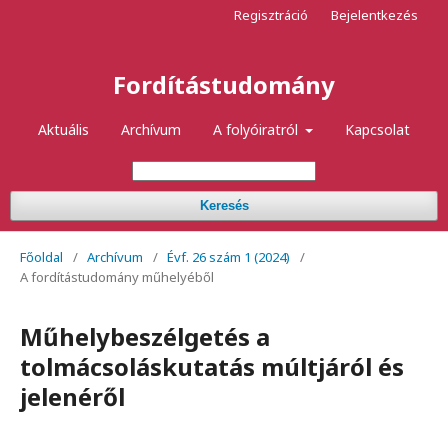
Regisztráció
Bejelentkezés
Fordítástudomány
Aktuális
Archívum
A folyóiratról
Kapcsolat
Keresés
Főoldal
/
Archívum
/
Évf. 26 szám 1 (2024)
/
A fordítástudomány műhelyéből
Műhelybeszélgetés a
tolmácsoláskutatás múltjáról és
jelenéről