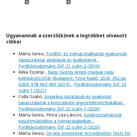
0
0
Ugyanannak a szerző(k)nek a legtöbbet olvasott
cikkei
Márta Seresi,
Fordító- és tolmácshallgatók gyakornoki
tapasztalatai: elvárások és gyakorlatok
,
Fordítástudomány: Évf. 21 szám 2 (2019)
Réka Eszenyi ,
Nagy György Angol–magyar nagy
kollokációszótár (Budapest: Tinta Kiadó, 2020. 392 pp.
ISBN: 978-963-409-263-6)
,
Fordítástudomány: Évf. 23
szám 1 (2021)
Csilla Szabó,
Empirikus kutatások és gyakorlati
tapasztalatok a konszekutív jegyzeteléstechnikában
,
Fordítástudomány: Évf. 22 szám 1 (2020)
Márta Seresi, Petra Lea Láncos,
Szinkrontolmácsok
együttműködése a tolmácskabinban
,
Fordítástudomány: Évf. 22 szám 2 (2020)
Márta Seresi,
On-line Interpreter Accreditation Tests for