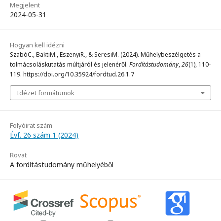
Megjelent
2024-05-31
Hogyan kell idézni
SzabóC., BaktiM., EszenyiR., & SeresiM. (2024). Műhelybeszélgetés a
tolmácsoláskutatás múltjáról és jelenéről.
Fordítástudomány
,
26
(1), 110-
119. https://doi.org/10.35924/fordtud.26.1.7
Idézet formátumok
Folyóirat szám
Évf. 26 szám 1 (2024)
Rovat
A fordítástudomány műhelyéből