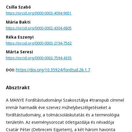
Csilla Szabó
https://orcid.org/0000-0003-4094-9651
Mária Bakti
https://orcid.org/0000-0002-4304-6805
Réka Eszenyi
https://orcid.org/0000-0003-2194-7562
Márta Seresi
https://orcid.org/0000-0002-7594-4335
https://doi.org/10.35924/fordtud.26.1.7
DOI:
Absztrakt
A MANYE Fordítástudományi Szakosztálya #transpub címmel
immár harmadik éve szervez műhelybeszélgetéseket a
fordítástudomány, a tolmácsoláskutatás és a terminológia
területén. Az eseménysorozat ötletgazdája és névadója
Csatár Péter (Debreceni Egyetem), a két-három havonta