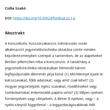
Csilla Szabó
https://doi.org/10.35924/fordtud.22.1.6
DOI:
Absztrakt
A konszekutív, hosszúszakaszos tolmácsolás során
alkalmazott jegyzeteléstechnika oktatása szinte minden
képzőintézményben szerepel a tantervben, de az alapelveket
illetően jellemzően ritka a konszenzus. A tanulmány a
jegyzeteléstechnika oktatásában felmerülő három
legfajsúlyosabb dilemmát járja körül: (1) Mit/Mennyit írjunk le:
kulcsszavakat, főbb adatokat, vagy amit csak lehet? (2)
Hogyan jegyzeteljünk: egész szavakat, rövidítéseket vagy
szimbólumokat érdemesebb papírra vetni? (3) Milyen nyelven:
forrásnyelven vagy célnyelven, A illetve B nyelven, vagy – a
nyelvi iránytól függetlenül – a leggazdaságosabbnak ítélt