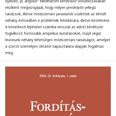
nyelven, pl. angolul? Mindhárom kérdéskör vonatkozásában
elsőként megvizsgájuk, hogy milyen preskriptív jellegű
tanácsok, illetve módszertani javaslatok születtek az elmúlt
néhány évtizedben e problémák feloldására, illetve kezelésére.
A következő lépésben számba vesszük az adott kérdéssel
foglalkozó fontosabb empirikus kutatásokat, majd végül
levonunk néhány lehetséges módszertani tanulságot, amelyet
a szerző személyes oktatói tapasztalata alapján fogalmaz
meg.