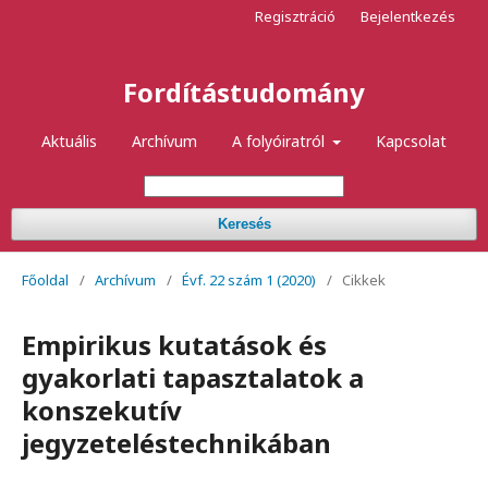
Regisztráció
Bejelentkezés
Fordítástudomány
Aktuális
Archívum
A folyóiratról
Kapcsolat
Keresés
Főoldal
/
Archívum
/
Évf. 22 szám 1 (2020)
/
Cikkek
Empirikus kutatások és
gyakorlati tapasztalatok a
konszekutív
jegyzeteléstechnikában