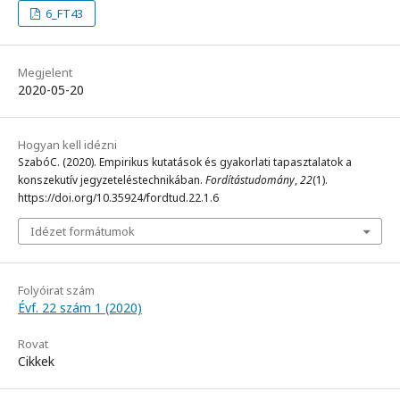
6_FT43
Megjelent
2020-05-20
Hogyan kell idézni
SzabóC. (2020). Empirikus kutatások és gyakorlati tapasztalatok a
konszekutív jegyzeteléstechnikában.
Fordítástudomány
,
22
(1).
https://doi.org/10.35924/fordtud.22.1.6
Idézet formátumok
Folyóirat szám
Évf. 22 szám 1 (2020)
Rovat
Cikkek