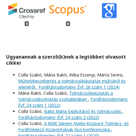
0
0
Ugyanannak a szerző(k)nek a legtöbbet olvasott
cikkei
Csilla Szabó, Mária Bakti, Réka Eszenyi, Márta Seresi,
Műhelybeszélgetés a tolmácsoláskutatás múltjáról és
jelenéről
,
Fordítástudomány: Évf. 26 szám 1 (2024)
Mária Bakti, Csilla Szabó,
Tolmácsoláskutatás a
tolmácsolásoktatás szolgálatában
,
Fordítástudomány:
Évf. 24 szám 1 (2022)
Csilla Szabó,
Bakti Mária Explicitáció és tolmácsolás
,
Fordítástudomány: Évf. 24 szám 2 (2022)
Csilla Szabó,
A BME Idegen Nyelvi Központ Tolmács- és
Fordítóképző Központjának őszi konferenciája
,
Fordítástudomány: Évf. 22 szám 1 (2020)