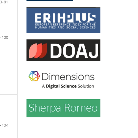
3-81
-100
-104