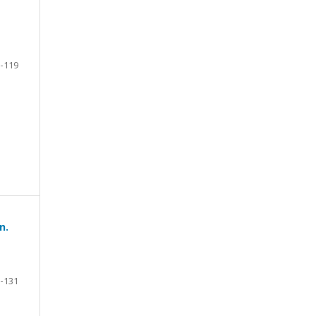
-119
n.
-131