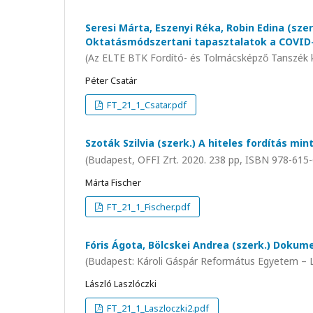
Seresi Márta, Eszenyi Réka, Robin Edina (sze
Oktatásmódszertani tapasztalatok a COVID-
(Az ELTE BTK Fordító- és Tolmácsképző Tanszék 
Péter Csatár
FT_21_1_Csatar.pdf
Szoták Szilvia (szerk.) A hiteles fordítás min
(Budapest, OFFI Zrt. 2020. 238 pp, ISBN 978-615
Márta Fischer
FT_21_1_Fischer.pdf
Fóris Ágota, Bölcskei Andrea (szerk.) Dokume
(Budapest: Károli Gáspár Református Egyetem – L
László Laszlóczki
FT_21_1_Laszloczki2.pdf