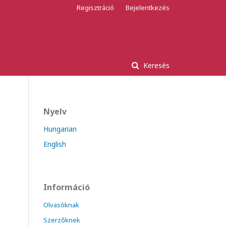
Regisztráció
Bejelentkezés
Keresés
Nyelv
Hungarian
English
Információ
Olvasóknak
Szerzőknek