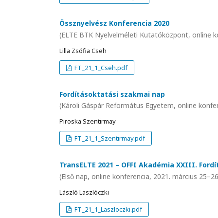
Össznyelvész Konferencia 2020
(ELTE BTK Nyelvelméleti Kutatóközpont, online k
Lilla Zsófia Cseh
FT_21_1_Cseh.pdf
Fordításoktatási szakmai nap
(Károli Gáspár Református Egyetem, online konfere
Piroska Szentirmay
FT_21_1_Szentirmay.pdf
TransELTE 2021 – OFFI Akadémia XXIII. Ford
(Első nap, online konferencia, 2021. március 25–26
László Laszlóczki
FT_21_1_Laszloczki.pdf