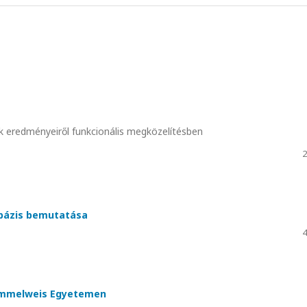
 eredményeiről funkcionális megközelítésben
2
tbázis bemutatása
4
emmelweis Egyetemen