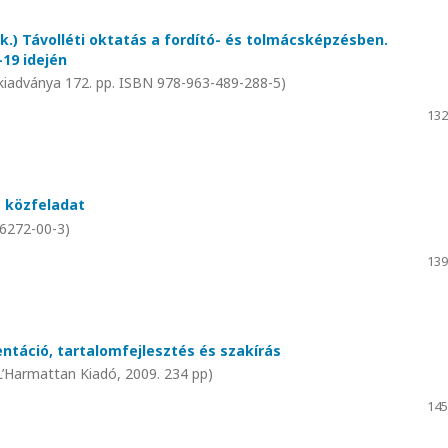
rk.) Távolléti oktatás a fordító- és tolmácsképzésben.
19 idején
kiadványa 172. pp. ISBN 978-963-489-288-5)
132
t közfeladat
-6272-00-3)
139
ntáció, tartalomfejlesztés és szakírás
’Harmattan Kiadó, 2009. 234 pp)
145