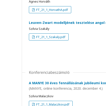
Ágnes Horváth
FT_21_1_HorvathA.pdf
Leuven-Zwart modelljének tesztelése angol 
Szilvia Szakály
FT_21_1_Szakaly.pdf
Konferenciabeszámoló
A MANYE 30 éves fennállásának jubileumi ko
(MANYE, online konferencia, 2020. december 4.)
Szilvia Malaczkov
FT_21_1_Malaczkov.pdf