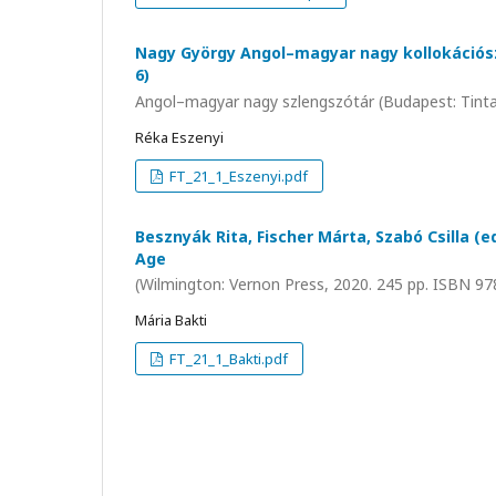
Nagy György Angol–magyar nagy kollokációszó
6)
Angol–magyar nagy szlengszótár (Budapest: Tinta
Réka Eszenyi
FT_21_1_Eszenyi.pdf
Besznyák Rita, Fischer Márta, Szabó Csilla (ed
Age
(Wilmington: Vernon Press, 2020. 245 pp. ISBN 9
Mária Bakti
FT_21_1_Bakti.pdf