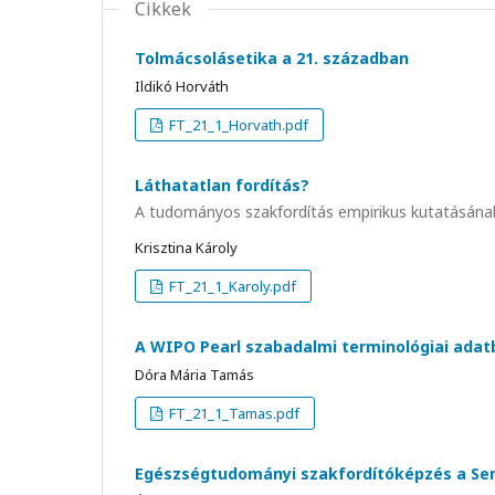
Cikkek
Tolmácsolásetika a 21. században
Ildikó Horváth
FT_21_1_Horvath.pdf
Láthatatlan fordítás?
A tudományos szakfordítás empirikus kutatásának
Krisztina Károly
FT_21_1_Karoly.pdf
A WIPO Pearl szabadalmi terminológiai ada
Dóra Mária Tamás
FT_21_1_Tamas.pdf
Egészségtudományi szakfordítóképzés a S