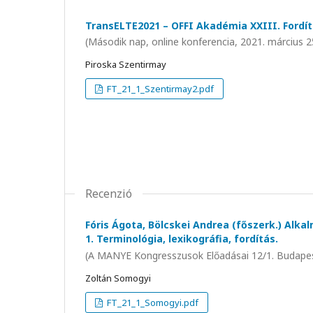
TransELTE2021 – OFFI Akadémia XXIII. Fordí
(Második nap, online konferencia, 2021. március 2
Piroska Szentirmay
FT_21_1_Szentirmay2.pdf
Recenzió
Fóris Ágota, Bölcskei Andrea (főszerk.) Alka
1. Terminológia, lexikográfia, fordítás.
(A MANYE Kongresszusok Előadásai 12/1. Budapes
Zoltán Somogyi
FT_21_1_Somogyi.pdf