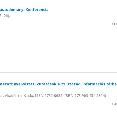
tástudományi Konferencia
5–26).
117
lmazott nyelvészeti kutatások a 21. századi információs térbe
t, Akadémiai Kiadó. ISSN 2732-0685, ISBN 978 963 454 5354)
120