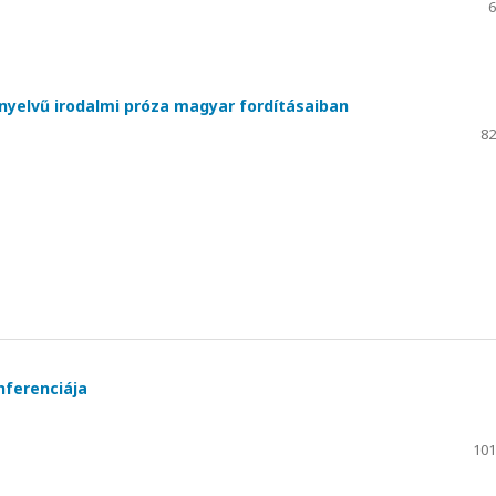
6
nyelvű irodalmi próza magyar fordításaiban
82
nferenciája
101