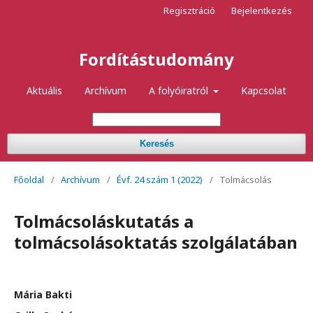
Regisztráció
Bejelentkezés
Fordítástudomány
Aktuális
Archívum
A folyóiratról
Kapcsolat
Keresés
Főoldal
/
Archívum
/
Évf. 24 szám 1 (2022)
/
Tolmácsolás
Tolmácsoláskutatás a
tolmácsolásoktatás szolgálatában
Mária Bakti