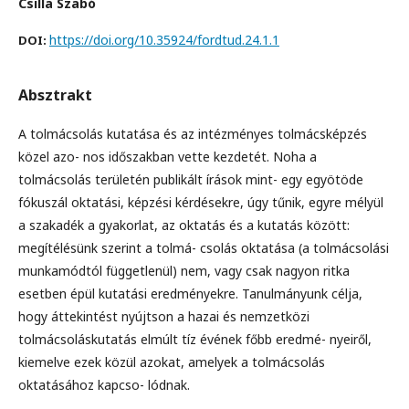
Csilla Szabó
https://doi.org/10.35924/fordtud.24.1.1
DOI:
Absztrakt
A tolmácsolás kutatása és az intézményes tolmácsképzés
közel azo- nos időszakban vette kezdetét. Noha a
tolmácsolás területén publikált írások mint- egy egyötöde
fókuszál oktatási, képzési kérdésekre, úgy tűnik, egyre mélyül
a szakadék a gyakorlat, az oktatás és a kutatás között:
megítélésünk szerint a tolmá- csolás oktatása (a tolmácsolási
munkamódtól függetlenül) nem, vagy csak nagyon ritka
esetben épül kutatási eredményekre. Tanulmányunk célja,
hogy áttekintést nyújtson a hazai és nemzetközi
tolmácsoláskutatás elmúlt tíz évének főbb eredmé- nyeiről,
kiemelve ezek közül azokat, amelyek a tolmácsolás
oktatásához kapcso- lódnak.