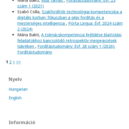
Mária Bakti,
Vida Tamás
,
Fordítástudomány: Évf. 23
szám 1 (2021)
Szabó Csilla,
Szakfordítók technológiai kompetenciája a
digitális korban: fókuszban a gépi fordítás és a
mesterséges intelligencia
,
Porta Lingua: Évf. 2024 szám
2 (2024)
Mária Bakti,
A tolmácskompetencia fejlődése blattolási
feladatokhoz kapcsolódó retrospektív megjegyzések
tükrében
,
Fordítástudomány: Évf. 28 szám 1 (2026):
Fordítástudomány
1
2
>
>>
Nyelv
Hungarian
English
Információ