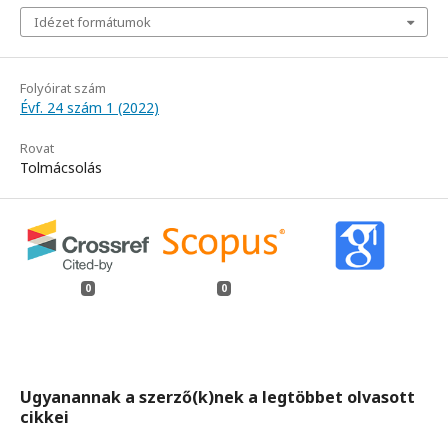
Idézet formátumok
Folyóirat szám
Évf. 24 szám 1 (2022)
Rovat
Tolmácsolás
0
0
Ugyanannak a szerző(k)nek a legtöbbet olvasott
cikkei