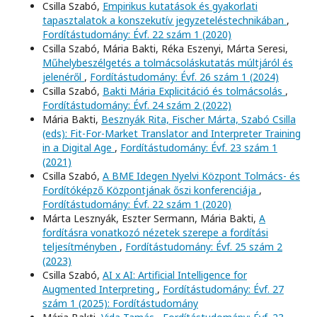
Csilla Szabó,
Empirikus kutatások és gyakorlati
tapasztalatok a konszekutív jegyzeteléstechnikában
,
Fordítástudomány: Évf. 22 szám 1 (2020)
Csilla Szabó, Mária Bakti, Réka Eszenyi, Márta Seresi,
Műhelybeszélgetés a tolmácsoláskutatás múltjáról és
jelenéről
,
Fordítástudomány: Évf. 26 szám 1 (2024)
Csilla Szabó,
Bakti Mária Explicitáció és tolmácsolás
,
Fordítástudomány: Évf. 24 szám 2 (2022)
Mária Bakti,
Besznyák Rita, Fischer Márta, Szabó Csilla
(eds): Fit-For-Market Translator and Interpreter Training
in a Digital Age
,
Fordítástudomány: Évf. 23 szám 1
(2021)
Csilla Szabó,
A BME Idegen Nyelvi Központ Tolmács- és
Fordítóképző Központjának őszi konferenciája
,
Fordítástudomány: Évf. 22 szám 1 (2020)
Márta Lesznyák, Eszter Sermann, Mária Bakti,
A
fordításra vonatkozó nézetek szerepe a fordítási
teljesítményben
,
Fordítástudomány: Évf. 25 szám 2
(2023)
Csilla Szabó,
AI x AI: Artificial Intelligence for
Augmented Interpreting
,
Fordítástudomány: Évf. 27
szám 1 (2025): Fordítástudomány