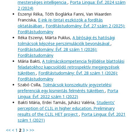
mesterséges intelligencia
,
Porta Lingua: Évf. 2024 szám
2 (2024)
Eszenyi Réka, Tóth Boglárka Fanni, Van Waarden
Franciska,
E-ink (e-tinta) eszközök a fordítás
oktatásában
,
Fordítástudomány: Évf. 27 szám 2 (2025):
Fordítástudomány
Réka Eszenyi, Márta Puklus,
A bírósági és hatósági
tolmácsok képzése perszimulációk bevonásával
,
Fordítástudomány: Évf. 28 szám 1 (2026):
Fordítástudomány
Mária Bakti,
A tolmácskompetencia fejlődése blattolási
feladatokhoz kapcsolódó retrospektív megjegyzések
tükrében
,
Fordítástudomány: Évf. 28 szám 1 (2026):
Fordítástudomány
Szabó Csilla,
Tolmácsok konszekutív jegyzetelési
preferenciái egy kismintás felmérés tükrében
,
Porta
Lingua: Évf. 2022 szám 1 (2022)
Bakti Mária, Erdei Tamás, Juhász Valéria,
Students’
perception of CLIL in higher education. Preliminary
results of the CLIL HET project
,
Porta Lingua: Évf. 2021
szám 1 (2021)
<<
<
1
2
3
>
>>