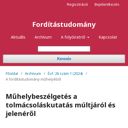
Regisztráció
Bejelentkezés
Fordítástudomány
Aktuális
Archívum
A folyóiratról
Kapcsolat
Keresés
Főoldal
/
Archívum
/
Évf. 26 szám 1 (2024)
/
A fordítástudomány műhelyéből
Műhelybeszélgetés a
tolmácsoláskutatás múltjáról és
jelenéről