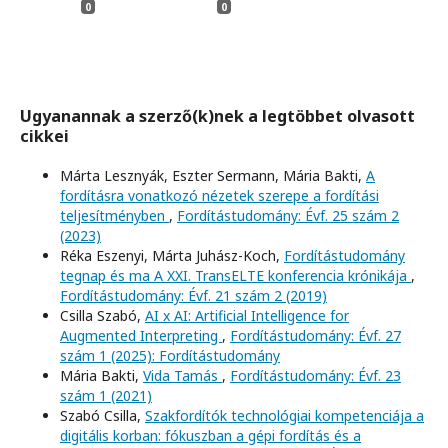
0
0
Ugyanannak a szerző(k)nek a legtöbbet olvasott
cikkei
Márta Lesznyák, Eszter Sermann, Mária Bakti,
A
fordításra vonatkozó nézetek szerepe a fordítási
teljesítményben
,
Fordítástudomány: Évf. 25 szám 2
(2023)
Réka Eszenyi, Márta Juhász-Koch,
Fordítástudomány
tegnap és ma A XXI. TransELTE konferencia krónikája
,
Fordítástudomány: Évf. 21 szám 2 (2019)
Csilla Szabó,
AI x AI: Artificial Intelligence for
Augmented Interpreting
,
Fordítástudomány: Évf. 27
szám 1 (2025): Fordítástudomány
Mária Bakti,
Vida Tamás
,
Fordítástudomány: Évf. 23
szám 1 (2021)
Szabó Csilla,
Szakfordítók technológiai kompetenciája a
digitális korban: fókuszban a gépi fordítás és a