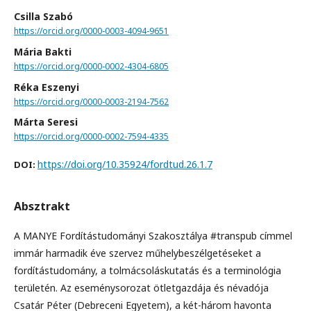
Csilla Szabó
https://orcid.org/0000-0003-4094-9651
Mária Bakti
https://orcid.org/0000-0002-4304-6805
Réka Eszenyi
https://orcid.org/0000-0003-2194-7562
Márta Seresi
https://orcid.org/0000-0002-7594-4335
https://doi.org/10.35924/fordtud.26.1.7
DOI:
Absztrakt
A MANYE Fordítástudományi Szakosztálya #transpub címmel
immár harmadik éve szervez műhelybeszélgetéseket a
fordítástudomány, a tolmácsoláskutatás és a terminológia
területén. Az eseménysorozat ötletgazdája és névadója
Csatár Péter (Debreceni Egyetem), a két-három havonta