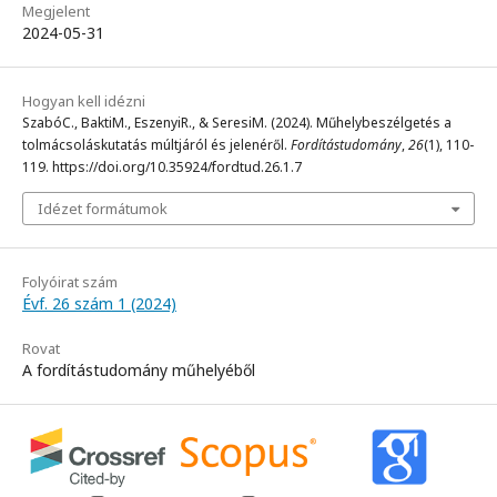
Megjelent
2024-05-31
Hogyan kell idézni
SzabóC., BaktiM., EszenyiR., & SeresiM. (2024). Műhelybeszélgetés a
tolmácsoláskutatás múltjáról és jelenéről.
Fordítástudomány
,
26
(1), 110-
119. https://doi.org/10.35924/fordtud.26.1.7
Idézet formátumok
Folyóirat szám
Évf. 26 szám 1 (2024)
Rovat
A fordítástudomány műhelyéből