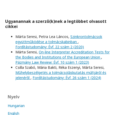
Ugyanannak a szerző(k)nek a legtöbbet olvasott
cikkei
Márta Seresi, Petra Lea Láncos,
Szinkrontolmácsok
együttműködése a tolmácskabinban
,
Fordítástudomány: Évf. 22 szám 2 (2020)
Márta Seresi,
On-line Interpreter Accreditation Tests for
the Bodies and Institutions of the European Union
,
Pázmány Law Review: Évf. 10 szám 1 (2023)
Csilla Szabó, Mária Bakti, Réka Eszenyi, Márta Seresi,
Műhelybeszélgetés a tolmácsoláskutatás múltjáról és
jelenéről
,
Fordítástudomány: Évf. 26 szám 1 (2024)
Nyelv
Hungarian
English