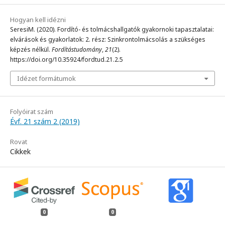
Hogyan kell idézni
SeresiM. (2020). Fordító- és tolmácshallgatók gyakornoki tapasztalatai:
elvárások és gyakorlatok: 2. rész: Szinkrontolmácsolás a szükséges
képzés nélkül.
Fordítástudomány
,
21
(2).
https://doi.org/10.35924/fordtud.21.2.5
Idézet formátumok
Folyóirat szám
Évf. 21 szám 2 (2019)
Rovat
Cikkek
0
0