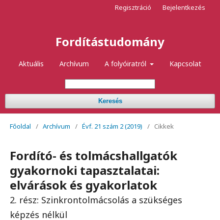
Regisztráció
Bejelentkezés
Fordítástudomány
Aktuális
Archívum
A folyóiratról
Kapcsolat
Keresés
Főoldal
/
Archívum
/
Évf. 21 szám 2 (2019)
/
Cikkek
Fordító- és tolmácshallgatók
gyakornoki tapasztalatai:
elvárások és gyakorlatok
2. rész: Szinkrontolmácsolás a szükséges
képzés nélkül