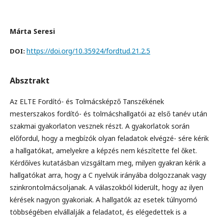
Márta Seresi
https://doi.org/10.35924/fordtud.21.2.5
DOI:
Absztrakt
Az ELTE Fordító- és Tolmácsképző Tanszékének
mesterszakos fordító- és tolmácshallgatói az első tanév után
szakmai gyakorlaton vesznek részt. A gyakorlatok során
előfordul, hogy a megbízók olyan feladatok elvégzé- sére kérik
a hallgatókat, amelyekre a képzés nem készítette fel őket.
Kérdőíves kutatásban vizsgáltam meg, milyen gyakran kérik a
hallgatókat arra, hogy a C nyelvük irányába dolgozzanak vagy
szinkrontolmácsoljanak. A válaszokból kiderült, hogy az ilyen
kérések nagyon gyakoriak. A hallgatók az esetek túlnyomó
többségében elvállalják a feladatot, és elégedettek is a