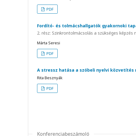
PDF
Fordító- és tolmácshallgatók gyakornoki tap
2. rész: Szinkrontolmácsolás a szükséges képzés n
Márta Seresi
PDF
A stressz hatása a szóbeli nyelvi közvetíté
Rita Besznyák
PDF
Konferenciabeszámoló