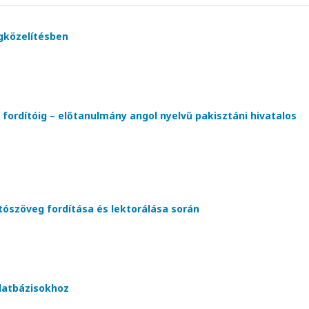
gközelítésben
fordítóig – előtanulmány angol nyelvű pakisztáni hivatalos
tószöveg fordítása és lektorálása során
datbázisokhoz