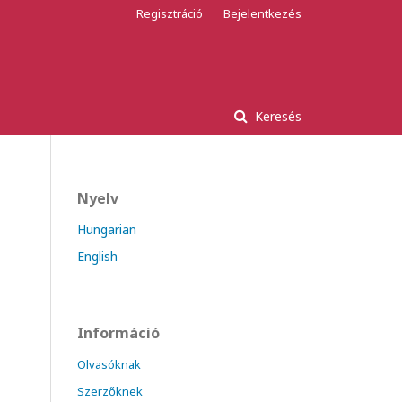
Regisztráció
Bejelentkezés
Keresés
Nyelv
Hungarian
English
Információ
Olvasóknak
Szerzőknek