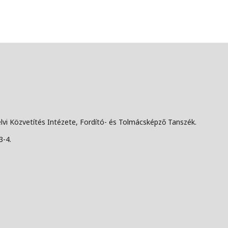
lvi Közvetítés Intézete, Fordító- és Tolmácsképző Tanszék.
3-4.