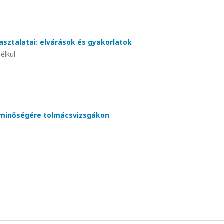
asztalatai: elvárások és gyakorlatok
élkül
s minőségére tolmácsvizsgákon