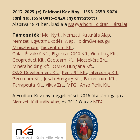
2017-2025 (c) Földtani Közlöny - ISSN 2559-902X
(online), ISSN 0015-542X (nyomtatott)
.
Alapítva 1871-ben, kiadja a
Magyarhoni Földtani Társulat
Támogatók:
Mol Nyrt.
,
Nemzeti Kulturális Alap
,
Nemzeti Együttműködési Alap
,
Földművelésügyi
Minisztérium
,
Biocentrum Kft.
,
Colas Északkő Kft
.
,
Elgoscar 2000 Kft
.
,
Geo-Log Kft.
,
Geoproduct Kft.
,
Geoteam Kft.
,
Mecsekérc Zrt.
,
Mineralholding Kft.
,
OMYA Hungária Kft.
,
O&G Development Kft
.
,
Perlit-92 Kft.
,
Intercomp Kft.
,
Geo-team Kft.
,
Josab Hungary Kft.
,
Biocentrum Kft.
,
Terrapeuta Kft.
,
Vikuv Zrt.
,
MFGI
,
Anzo Perlit Kft.
A Földtani Közlöny megjelenését 2016 óta támogatja a
Nemzeti Kulturális Alap
, és 2018 óta az
MTA
.