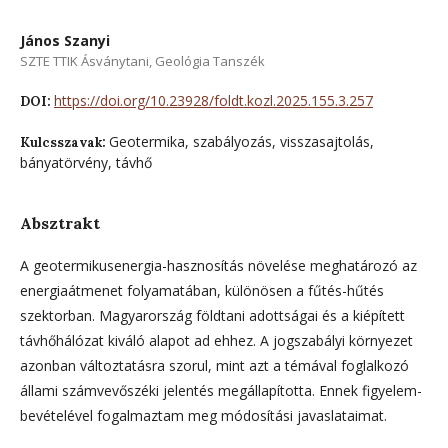
János Szanyi
SZTE TTIK Ásványtani, Geológia Tanszék
https://doi.org/10.23928/foldt.kozl.2025.155.3.257
DOI:
Geotermika, szabályozás, visszasajtolás,
Kulcsszavak:
bányatörvény, távhő
Absztrakt
A geotermikusenergia-hasznosítás növelése meghatározó az
energiaátmenet folyamatában, különösen a fűtés-hűtés
szektorban. Magyarország földtani adottságai és a kiépített
távhőhálózat kiváló alapot ad ehhez. A jogszabályi környezet
azonban változtatásra szorul, mint azt a témával foglalkozó
állami számvevőszéki jelentés megállapította. Ennek figye­lem­
bevételével fogalmaztam meg módosítási javaslataimat.