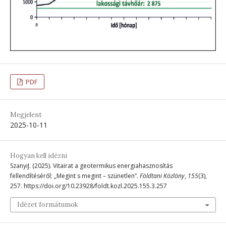
PDF
Megjelent
2025-10-11
Hogyan kell idézni
SzanyiJ. (2025). Vitairat a geotermikus energiahasznosítás
fellendítéséről: „Megint s megint – szünetlen”.
Földtani Közlöny
,
155
(3),
257. https://doi.org/10.23928/foldt.kozl.2025.155.3.257
Idézet formátumok