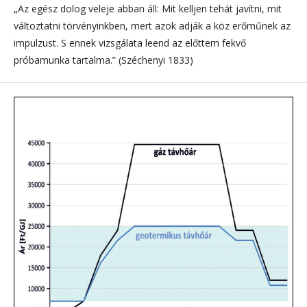
„Az egész dolog veleje abban áll: Mit kelljen tehát javítni, mit
változtatni törvényinkben, mert azok adják a köz erő­mű­nek az
impulzust. S ennek vizsgálata leend az előttem fekvő
próbamunka tartalma.” (Széchenyi 1833)