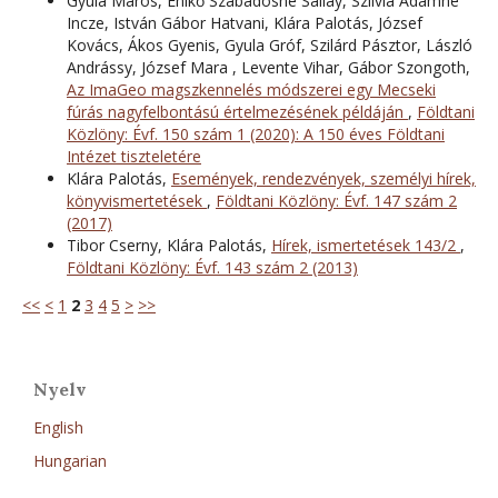
Gyula Maros, Enikő Szabadosné Sallay, Szilvia Ádámné
Incze, István Gábor Hatvani, Klára Palotás, József
Kovács, Ákos Gyenis, Gyula Gróf, Szilárd Pásztor, László
Andrássy, József Mara , Levente Vihar, Gábor Szongoth,
Az ImaGeo magszkennelés módszerei egy Mecseki
fúrás nagyfelbontású értelmezésének példáján
,
Földtani
Közlöny: Évf. 150 szám 1 (2020): A 150 éves Földtani
Intézet tiszteletére
Klára Palotás,
Események, rendezvények, személyi hírek,
könyvismertetések
,
Földtani Közlöny: Évf. 147 szám 2
(2017)
Tibor Cserny, Klára Palotás,
Hírek, ismertetések 143/2
,
Földtani Közlöny: Évf. 143 szám 2 (2013)
<<
<
1
2
3
4
5
>
>>
Nyelv
English
Hungarian