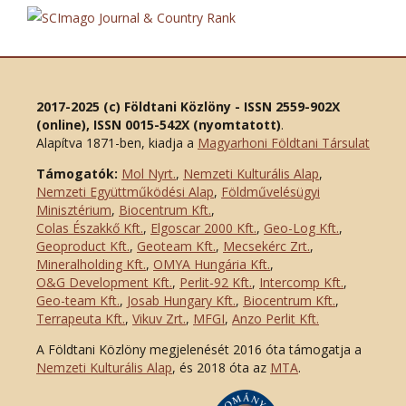
2017-2025 (c) Földtani Közlöny - ISSN 2559-902X
(online), ISSN 0015-542X (nyomtatott)
.
Alapítva 1871-ben, kiadja a
Magyarhoni Földtani Társulat
Támogatók:
Mol Nyrt.
,
Nemzeti Kulturális Alap
,
Nemzeti Együttműködési Alap
,
Földművelésügyi
Minisztérium
,
Biocentrum Kft.
,
Colas Északkő Kft
.
,
Elgoscar 2000 Kft
.
,
Geo-Log Kft.
,
Geoproduct Kft.
,
Geoteam Kft.
,
Mecsekérc Zrt.
,
Mineralholding Kft.
,
OMYA Hungária Kft.
,
O&G Development Kft
.
,
Perlit-92 Kft.
,
Intercomp Kft.
,
Geo-team Kft.
,
Josab Hungary Kft.
,
Biocentrum Kft.
,
Terrapeuta Kft.
,
Vikuv Zrt.
,
MFGI
,
Anzo Perlit Kft.
A Földtani Közlöny megjelenését 2016 óta támogatja a
Nemzeti Kulturális Alap
, és 2018 óta az
MTA
.