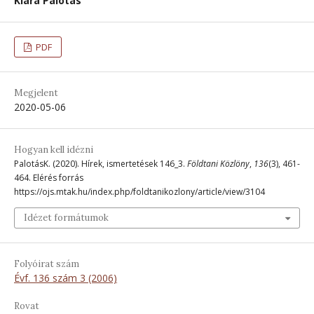
Klára Palotás
PDF
Megjelent
2020-05-06
Hogyan kell idézni
PalotásK. (2020). Hírek, ismertetések 146_3.
Földtani Közlöny
,
136
(3), 461-
464. Elérés forrás
https://ojs.mtak.hu/index.php/foldtanikozlony/article/view/3104
Idézet formátumok
Folyóirat szám
Évf. 136 szám 3 (2006)
Rovat