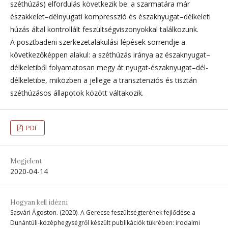
széthúzás) elfordulás következik be: a szarmatára már
északkelet–délnyugati kompresszió és északnyugat–délkeleti
húzás által kontrollált feszültségviszonyokkal találkozunk.
A posztbadeni szerkezetalakulási lépések sorrendje a
következőképpen alakul: a széthúzás iránya az északnyugat–
délkeletiből folyamatosan megy át nyugat-északnyugat–dél-
délkeletibe, miközben a jellege a transztenziós és tisztán
széthúzásos állapotok között váltakozik.
PDF
Megjelent
2020-04-14
Hogyan kell idézni
Sasvári Ágoston. (2020). A Gerecse feszültségterének fejlődése a
Dunántúli-középhegységről készült publikációk tükrében: irodalmi