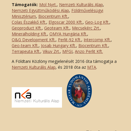
Támogatók:
Mol Nyrt.
,
Nemzeti Kulturális Alap
,
Nemzeti Együttműködési Alap
,
Földművelésügyi
Minisztérium
,
Biocentrum Kft.
,
Colas Északkő Kft
.
,
Elgoscar 2000 Kft
.
,
Geo-Log Kft.
,
Geoproduct Kft.
,
Geoteam Kft.
,
Mecsekérc Zrt.
,
Mineralholding Kft.
,
OMYA Hungária Kft.
,
O&G Development Kft
.
,
Perlit-92 Kft.
,
Intercomp Kft.
,
Geo-team Kft.
,
Josab Hungary Kft.
,
Biocentrum Kft.
,
Terrapeuta Kft.
,
Vikuv Zrt.
,
MFGI
,
Anzo Perlit Kft.
A Földtani Közlöny megjelenését 2016 óta támogatja a
Nemzeti Kulturális Alap
, és 2018 óta az
MTA
.