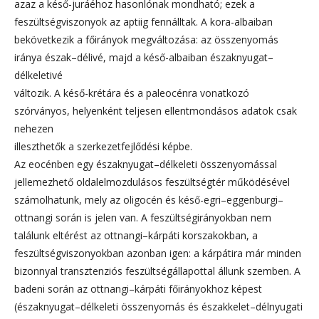
azaz a késő-juráéhoz hasonlónak mondható; ezek a
feszültségviszonyok az aptiig fennálltak. A kora-albaiban
bekövetkezik a főirányok megváltozása: az összenyomás
iránya észak–délivé, majd a késő-albaiban északnyugat–
délkeletivé
változik. A késő-krétára és a paleocénra vonatkozó
szórványos, helyenként teljesen ellentmondásos adatok csak
nehezen
illeszthetők a szerkezetfejlődési képbe.
Az eocénben egy északnyugat–délkeleti összenyomással
jellemezhető oldalelmozdulásos feszültségtér működésével
számolhatunk, mely az oligocén és késő-egri–eggenburgi–
ottnangi során is jelen van. A feszültségirányokban nem
találunk eltérést az ottnangi–kárpáti korszakokban, a
feszültségviszonyokban azonban igen: a kárpátira már minden
bizonnyal transztenziós feszültségállapottal állunk szemben. A
badeni során az ottnangi–kárpáti főirányokhoz képest
(északnyugat–délkeleti összenyomás és északkelet–délnyugati