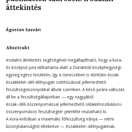
áttekintés
Ágoston Sasvári
Absztrakt
Irodalmi áttekintés segítségével megállapítható, hogy a kora-
és középső-jura időtartama alatt a Dunántúli-középhegységi-
egység egész területén, így a Gerecsében is döntően észak-
északkelet–dél-délnyugati széthúzással jellemezhető
feszültségviszonyokkal állunk szemben. A késő-jurára változás
áll be a feszültségállapotban — egy nagyjából
észak–déli összenyomással jellemezhető oldalelmozdulásos-
összenyomásos feszültségtér jelenléte mutatható ki.
A kora-krétában a maximális főfeszültség iránya — némi
bizonytalanságtól eltekintve — északkelet–délnyugatinak,