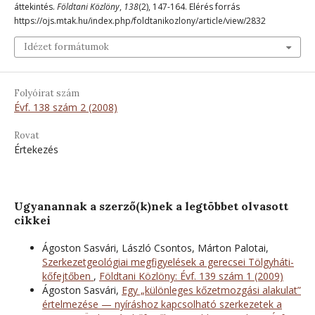
áttekintés.
Földtani Közlöny
,
138
(2), 147-164. Elérés forrás
https://ojs.mtak.hu/index.php/foldtanikozlony/article/view/2832
Idézet formátumok
Folyóirat szám
Évf. 138 szám 2 (2008)
Rovat
Értekezés
Ugyanannak a szerző(k)nek a legtöbbet olvasott
cikkei
Ágoston Sasvári, László Csontos, Márton Palotai,
Szerkezetgeológiai megfigyelések a gerecsei Tölgyháti-
kőfejtőben
,
Földtani Közlöny: Évf. 139 szám 1 (2009)
Ágoston Sasvári,
Egy „különleges kőzetmozgási alakulat”
értelmezése — nyíráshoz kapcsolható szerkezetek a