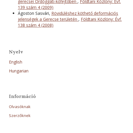
gerecsei Ördöggáti-kőfejtőben
,
Földtani Közlöny: Évf.
139 szám 4 (2009)
Ágoston Sasvári,
Rövidüléshez köthető deformációs
jelenségek a Gerecse területén
,
Földtani Közlöny: Évf.
138 szám 4 (2008)
Nyelv
English
Hungarian
Információ
Olvasóknak
Szerzőknek