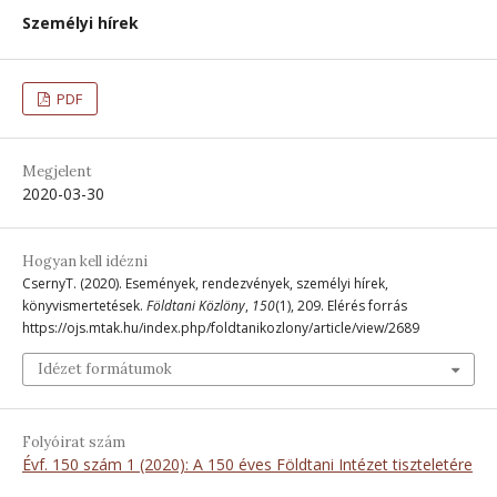
Személyi hírek
PDF
Megjelent
2020-03-30
Hogyan kell idézni
CsernyT. (2020). Események, rendezvények, személyi hírek,
könyvismertetések.
Földtani Közlöny
,
150
(1), 209. Elérés forrás
https://ojs.mtak.hu/index.php/foldtanikozlony/article/view/2689
Idézet formátumok
Folyóirat szám
Évf. 150 szám 1 (2020): A 150 éves Földtani Intézet tiszteletére