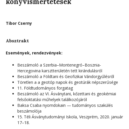
könyvismertetések
Tibor Cserny
Absztrakt
Események, rendezvények:
Beszámoló a Szerbia–Montenegró–Bosznia-
Hercegovina karsztterületén tett kirándulásról
Beszámoló a Földtani és Geofizikai Vándorgyűlésről
Töretlen a a geotóp napok és geotúrák népszerűsége
11. Földtudományos forgatag
Beszámoló az VI. Ásványtani, kőzettani és geokémiai
felsőoktatási műhelyek találkozójáról
Baksa Csaba nyomdokain — tudományos szakülés
beszámolója
15. Téli Ásványtudományi Iskola, Veszprém, 2020. január
17–18.