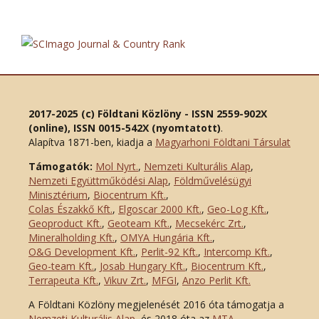
2017-2025 (c) Földtani Közlöny - ISSN 2559-902X
(online), ISSN 0015-542X (nyomtatott)
.
Alapítva 1871-ben, kiadja a
Magyarhoni Földtani Társulat
Támogatók:
Mol Nyrt.
,
Nemzeti Kulturális Alap
,
Nemzeti Együttműködési Alap
,
Földművelésügyi
Minisztérium
,
Biocentrum Kft.
,
Colas Északkő Kft
.
,
Elgoscar 2000 Kft
.
,
Geo-Log Kft.
,
Geoproduct Kft.
,
Geoteam Kft.
,
Mecsekérc Zrt.
,
Mineralholding Kft.
,
OMYA Hungária Kft.
,
O&G Development Kft
.
,
Perlit-92 Kft.
,
Intercomp Kft.
,
Geo-team Kft.
,
Josab Hungary Kft.
,
Biocentrum Kft.
,
Terrapeuta Kft.
,
Vikuv Zrt.
,
MFGI
,
Anzo Perlit Kft.
A Földtani Közlöny megjelenését 2016 óta támogatja a
Nemzeti Kulturális Alap
, és 2018 óta az
MTA
.