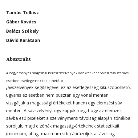
Tamás Telbisz
Gábor Kovács
Balázs Székely
Dávid Karátson
Absztrakt
A hagyományos magassági keresztszelvények konkrét vonalválasztása számos
esetben esetlegesnek tekinthető. A
ávszelvények segítségével ez az esetlegesség kiküszöbölhető,
s
ugyanis ez esetben nem pusztán egy vonal mentén
vizsgáljuk a magassági értékeket hanem egy elemzési sáv
mentén. A sávszelvényt úgy kapjuk meg, hogy az elemzési
sávba eső pixeleket a szelvénymenti távolság alapján zónákba
soroljuk, majd e zónák magasság-értékeinek statisztikáit
(minimum, átlag, maximum stb.) ábrázoljuk a távolság