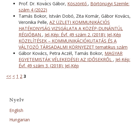
Prof. Dr. Kovács Gábor,
Köszöntő
,
Börtönügyi Szemle:
szám 4 (2022)
Tamás Bokor, István Dobó, Zita Komár, Gábor Kovács,
Veronika Pelle,
AZ ÜZLETI KOMMUNIKÁCIÓS
HATÉKONYSÁG VIZSGÁLATA A KÖZÉP-DUNÁNTÚL
RÉGIÓBAN
,
Jel-Kép: Évf. 49 szám 2. (2018): Jel-Kép
KÖZELÍTÉSEK – KOMMUNIKÁCIÓKUTATÁS ÉS A
VÁLTOZÓ TÁRSADALMI KÖRNYEZET tematikus szám
Gábor Kovács, Petra Aczél, Tamás Bokor,
MAGYAR
EGYETEMISTÁK VÉLEKEDÉSEI AZ IDŐSEKRŐL
,
Jel-Kép:
Évf. 49 szám 3. (2018): Jel-Kép
<<
<
1
2
3
Nyelv
English
Hungarian