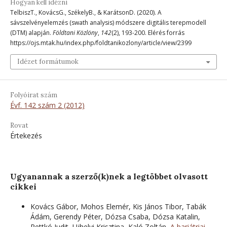
Hogyan kell idézni
TelbiszT., KovácsG., SzékelyB., & KarátsonD. (2020). A
sávszelvényelemzés (swath analysis) módszere digitális terepmodell
(DTM) alapján.
Földtani Közlöny
,
142
(2), 193-200. Elérés forrás
https://ojs.mtak.hu/index.php/foldtanikozlony/article/view/2399
Idézet formátumok
Folyóirat szám
Évf. 142 szám 2 (2012)
Rovat
Értekezés
Ugyanannak a szerző(k)nek a legtöbbet olvasott
cikkei
Kovács Gábor, Mohos Elemér, Kis János Tibor, Tabák
Ádám, Gerendy Péter, Dózsa Csaba, Dózsa Katalin,
Pettkó Judit, Ujhelyi Krisztina, Kaló Zoltán,
A bariátriai