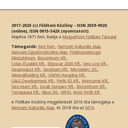
2017-2025 (c) Földtani Közlöny - ISSN 2559-902X
(online), ISSN 0015-542X (nyomtatott)
.
Alapítva 1871-ben, kiadja a
Magyarhoni Földtani Társulat
Támogatók:
Mol Nyrt.
,
Nemzeti Kulturális Alap
,
Nemzeti Együttműködési Alap
,
Földművelésügyi
Minisztérium
,
Biocentrum Kft.
,
Colas Északkő Kft
.
,
Elgoscar 2000 Kft
.
,
Geo-Log Kft.
,
Geoproduct Kft.
,
Geoteam Kft.
,
Mecsekérc Zrt.
,
Mineralholding Kft.
,
OMYA Hungária Kft.
,
O&G Development Kft
.
,
Perlit-92 Kft.
,
Intercomp Kft.
,
Geo-team Kft.
,
Josab Hungary Kft.
,
Biocentrum Kft.
,
Terrapeuta Kft.
,
Vikuv Zrt.
,
MFGI
,
Anzo Perlit Kft.
A Földtani Közlöny megjelenését 2016 óta támogatja a
Nemzeti Kulturális Alap
, és 2018 óta az
MTA
.