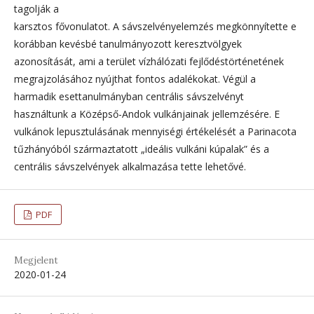
tagolják a
karsztos fővonulatot. A sávszelvényelemzés megkönnyítette e
korábban kevésbé tanulmányozott keresztvölgyek
azonosítását, ami a terület vízhálózati fejlődéstörténetének
megrajzolásához nyújthat fontos adalékokat. Végül a
harmadik esettanulmányban centrális sávszelvényt
használtunk a Középső-Andok vulkánjainak jellemzésére. E
vulkánok lepusztulásának mennyiségi értékelését a Parinacota
tűzhányóból származtatott „ideális vulkáni kúpalak” és a
centrális sávszelvények alkalmazása tette lehetővé.
PDF
Megjelent
2020-01-24