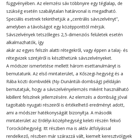
függvényében. Az elemzési sáv többnyire egy téglalap, de
szükség esetén szabálytalan határvonal is megadható.
Speciális esetnek tekinthetjük a „centrális sávszelvényt”,
amelyben a távolságot egy középponttól mérjük.
Sávszelvények tetszőleges 2,5-dimenziós felületek esetén
alkalmazhatók, így
akár az egyes felszín alatti rétegekről, vagy éppen a talaj- és
rétegvizek szintjéről is készíthetünk sávszelvényeket.
A módszer ismertetése mellett három esettanulmányt is
bemutatunk. Az első mintaterület, a Kőszegi-hegység és a
Rába közti dombvidék (Ny-Dunántúli-dombság) példáján
bemutatjuk, hogy a sávszelvényelemzés miként használható
kibillent felszínek jellemzésére. Az elemzés a dombság jóval
tagoltabb nyugati részeiről is értékelhető eredményt adott,
ami a módszer hatékonyságát bizonyítja. A második
mintaterület az Erdélyi-középhegység keleti részén fekvő
Torockóihegység. Itt részben ma is aktív átfolyással
rendelkező, részben már szárazzá vált, kiemelt keresztvölgyek