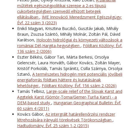
műtétek egészségpolitikai szerepe a 2-es típusú
cukorbetegségben szenvedő elhízott betegek
ellátásában
,
IME Innováció Menedzsment Egészségügy:
Évf. 22 szám 3 (2023)
Enikő Magyari, Krisztina Buczkó, Gusztáv Jakab, Mihály
Braun, Zsuzsa Szántó, Mihály Molnár, Zoltán Pál, Dávid
Karátson,
Holocén hidrológiai és környezeti változások a
romániai Dél-Hargita-hegységben
,
Földtani Közlöny: Évf.
136 szám 2 (2006)
Eszter Békési, Gábor Tari, Márta Berkesi, Orsolya
Gelencsér, Laura Horváth, Gábor Kovács, Zoltán Mayer,
Kristóf Porkoláb, Tamás Spránitz, Csilla Szárnya, Orsolya
Sztanó,
A természetes hidrogén mint potenciális jövőbeli
energiaforrás földtani háttere és kutatásának
lehetőségei
,
Földtani Közlöny: Évf. 156 szám 2 (2026)
Tamás Telbisz,
Large-scale relief of the Slovak Karst and
Aggtelek Karst (Gömör-Torna/Gemer-Turňa Karst) - a
DEM-based study
,
Hungarian Geographical Bulletin: Évf.
60 szám 4 (2011)
Kovács Gábor,
Az intergrált határellenőrzési rendszer
létrehozására irányuló törekvések Törökországban
,
Hadtudomány: Évf. 25 szám 1-2 (2015)