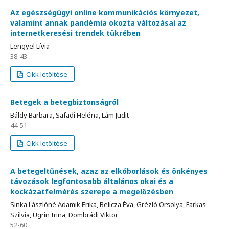
Az egészségügyi online kommunikációs környezet,
valamint annak pandémia okozta változásai az
internetkeresési trendek tükrében
Lengyel Lívia
38-43
Cikk letöltése
Betegek a betegbiztonságról
Báldy Barbara, Safadi Heléna, Lám Judit
44-51
Cikk letöltése
A betegeltűnések, azaz az elkóborlások és önkényes
távozások legfontosabb általános okai és a
kockázatfelmérés szerepe a megelőzésben
Sinka Lászlóné Adamik Erika, Belicza Éva, Grézló Orsolya, Farkas
Szilvia, Ugrin Irina, Dombrádi Viktor
52-60