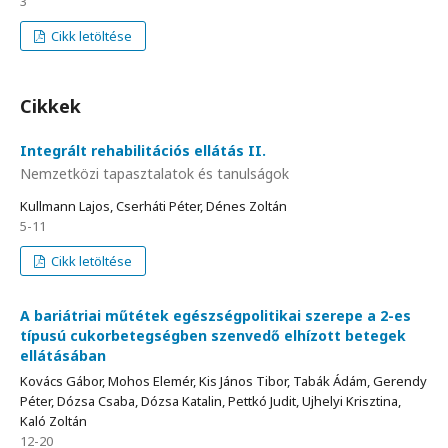
3
Cikk letöltése
Cikkek
Integrált rehabilitációs ellátás II.
Nemzetközi tapasztalatok és tanulságok
Kullmann Lajos, Cserháti Péter, Dénes Zoltán
5-11
Cikk letöltése
A bariátriai műtétek egészségpolitikai szerepe a 2-es
típusú cukorbetegségben szenvedő elhízott betegek
ellátásában
Kovács Gábor, Mohos Elemér, Kis János Tibor, Tabák Ádám, Gerendy
Péter, Dózsa Csaba, Dózsa Katalin, Pettkó Judit, Ujhelyi Krisztina,
Kaló Zoltán
12-20