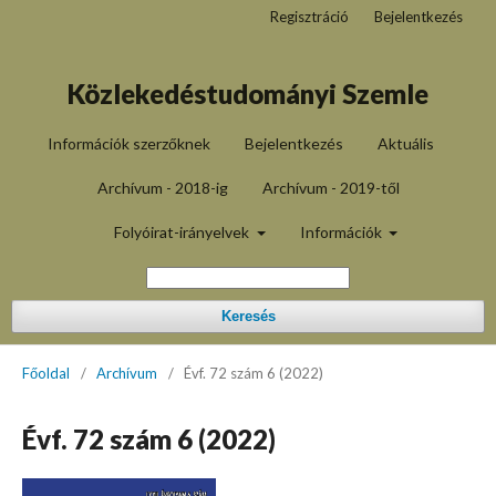
Regisztráció
Bejelentkezés
Közlekedéstudományi Szemle
Információk szerzőknek
Bejelentkezés
Aktuális
Archívum - 2018-ig
Archívum - 2019-től
Folyóirat-irányelvek
Információk
Keresés
Főoldal
/
Archívum
/
Évf. 72 szám 6 (2022)
Évf. 72 szám 6 (2022)