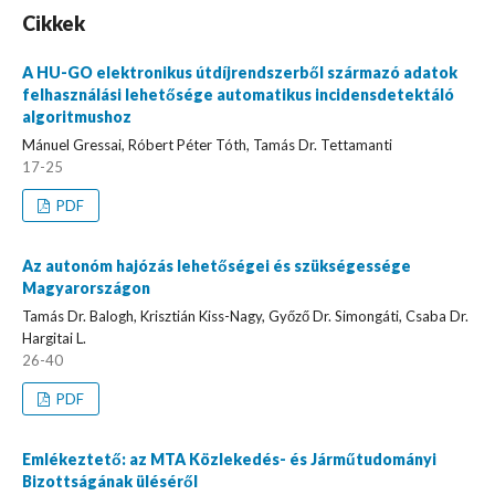
Cikkek
A HU-GO elektronikus útdíjrendszerből származó adatok
felhasználási lehetősége automatikus incidensdetektáló
algoritmushoz
Mánuel Gressai, Róbert Péter Tóth, Tamás Dr. Tettamanti
17-25
PDF
Az autonóm hajózás lehetőségei és szükségessége
Magyarországon
Tamás Dr. Balogh, Krisztián Kiss-Nagy, Győző Dr. Simongáti, Csaba Dr.
Hargitai L.
26-40
PDF
Emlékeztető: az MTA Közlekedés- és Járműtudományi
Bizottságának üléséről