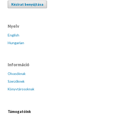
Kézirat benyújtása
Nyelv
English
Hungarian
Információ
Olvasóknak
Szerzőknek
Könyvtárosoknak
Támogatóink