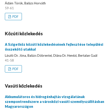
Ádám Török, Balázs Horváth
59-61
PDF
Közúti közlekedés
A Szigetköz közúti közlekedésének fejlesztése települési
összekötő utakkal
László Dr. Jóna, Balázs Döbrentei, Diána Dr. Henézi, Bertalan Gaál
41-58
PDF
Vasúti közlekedés
Akkumulátoros és hidrogénhajtás vizsgálatának
szempontrendszere a városközi vasúti személyszállításban
Magyarországon