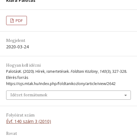
Klára Palotás
PDF
Megjelent
2020-03-24
Hogyan kell idézni
PalotásK. (2020). Hírek, ismertetések.
Földtani Közlöny
,
140
(3), 327-328.
Elérés forrás
https://ojs.mtak.hu/index.php/foldtanikozlony/article/view/2642
Idézet formátumok
Folyóirat szám
Évf. 140 szám 3 (2010)
Rovat