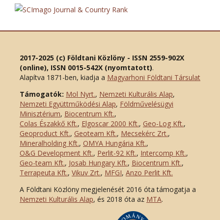
2017-2025 (c) Földtani Közlöny - ISSN 2559-902X
(online), ISSN 0015-542X (nyomtatott)
.
Alapítva 1871-ben, kiadja a
Magyarhoni Földtani Társulat
Támogatók:
Mol Nyrt.
,
Nemzeti Kulturális Alap
,
Nemzeti Együttműködési Alap
,
Földművelésügyi
Minisztérium
,
Biocentrum Kft.
,
Colas Északkő Kft
.
,
Elgoscar 2000 Kft
.
,
Geo-Log Kft.
,
Geoproduct Kft.
,
Geoteam Kft.
,
Mecsekérc Zrt.
,
Mineralholding Kft.
,
OMYA Hungária Kft.
,
O&G Development Kft
.
,
Perlit-92 Kft.
,
Intercomp Kft.
,
Geo-team Kft.
,
Josab Hungary Kft.
,
Biocentrum Kft.
,
Terrapeuta Kft.
,
Vikuv Zrt.
,
MFGI
,
Anzo Perlit Kft.
A Földtani Közlöny megjelenését 2016 óta támogatja a
Nemzeti Kulturális Alap
, és 2018 óta az
MTA
.