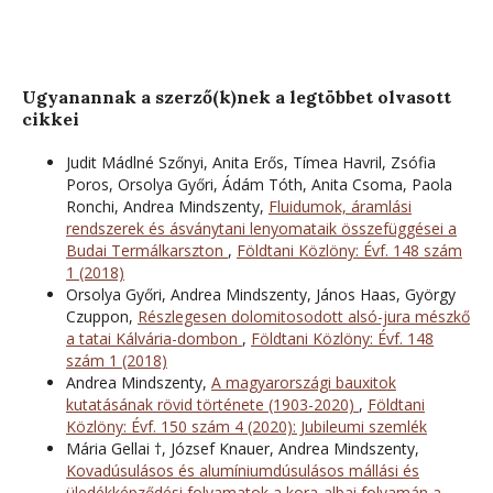
Ugyanannak a szerző(k)nek a legtöbbet olvasott
cikkei
Judit Mádlné Szőnyi, Anita Erős, Tímea Havril, Zsófia
Poros, Orsolya Győri, Ádám Tóth, Anita Csoma, Paola
Ronchi, Andrea Mindszenty,
Fluidumok, áramlási
rendszerek és ásványtani lenyomataik összefüggései a
Budai Termálkarszton
,
Földtani Közlöny: Évf. 148 szám
1 (2018)
Orsolya Győri, Andrea Mindszenty, János Haas, György
Czuppon,
Részlegesen dolomitosodott alsó-jura mészkő
a tatai Kálvária-dombon
,
Földtani Közlöny: Évf. 148
szám 1 (2018)
Andrea Mindszenty,
A magyarországi bauxitok
kutatásának rövid története (1903-2020)
,
Földtani
Közlöny: Évf. 150 szám 4 (2020): Jubileumi szemlék
Mária Gellai †, József Knauer, Andrea Mindszenty,
Kovadúsulásos és alumíniumdúsulásos mállási és
üledékképződési folyamatok a kora-albai folyamán a