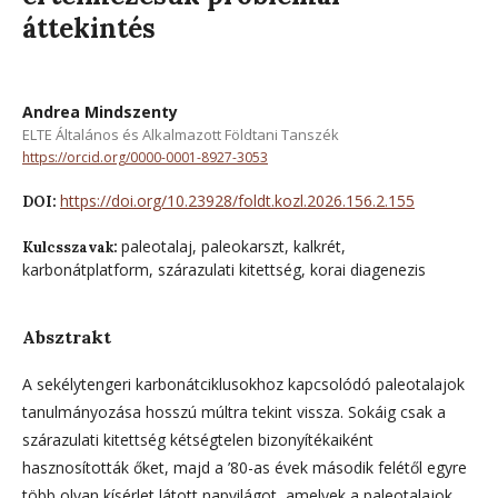
áttekintés
Andrea Mindszenty
ELTE Általános és Alkalmazott Földtani Tanszék
https://orcid.org/0000-0001-8927-3053
https://doi.org/10.23928/foldt.kozl.2026.156.2.155
DOI:
paleotalaj, paleokarszt, kalkrét,
Kulcsszavak:
karbonátplatform, szárazulati kitettség, korai diagenezis
Absztrakt
A sekélytengeri karbonátciklusokhoz kapcsolódó paleotalajok
tanulmányozása hosszú múltra tekint vissza. Sokáig csak a
szárazulati kitettség kétségtelen bizonyítékaiként
hasznosították őket, majd a ’80-as évek második felétől egyre
több olyan kísérlet látott napvilágot, amelyek a paleotalajok