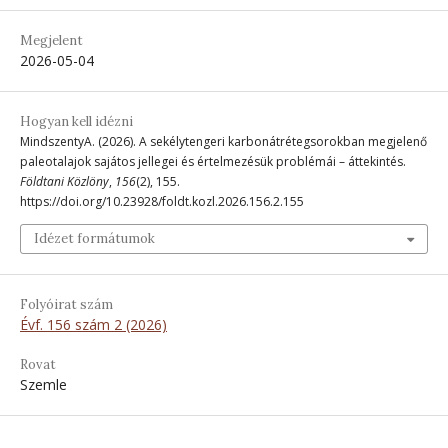
Megjelent
2026-05-04
Hogyan kell idézni
MindszentyA. (2026). A sekélytengeri karbonátrétegsorokban megjelenő
paleotalajok sajátos jellegei és értelmezésük problémái – áttekintés.
Földtani Közlöny
,
156
(2), 155.
https://doi.org/10.23928/foldt.kozl.2026.156.2.155
Idézet formátumok
Folyóirat szám
Évf. 156 szám 2 (2026)
Rovat
Szemle