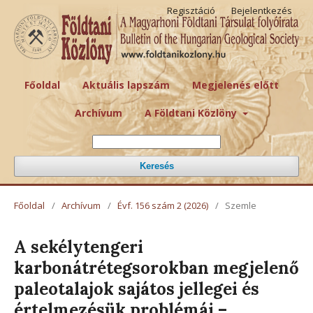
Regisztáció
Bejelentkezés
Főoldal
Aktuális lapszám
Megjelenés előtt
Archívum
A Földtani Közlöny
Keresés
Főoldal
/
Archívum
/
Évf. 156 szám 2 (2026)
/
Szemle
A sekélytengeri
karbonátrétegsorokban megjelenő
paleotalajok sajátos jellegei és
értelmezésük problémái –