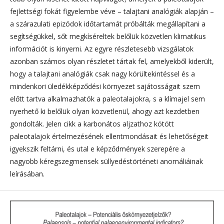
fejlettségi fokát figyelembe véve – talajtani analógiák alapján –
a szárazulati epizódok időtartamát próbálták megállapítani a
segítségükkel, sőt megkíséreltek belőlük közvetlen klimatikus
információt is kinyerni. Az egyre részletesebb vizsgálatok
azonban számos olyan részletet tártak fel, amelyekből kiderült,
hogy a talajtani analógiák csak nagy körültekintéssel és a
mindenkori üledékképződési környezet sajátosságait szem
előtt tartva alkalmazhatók a paleotalajokra, s a klímajel sem
nyerhető ki belőlük olyan közvetlenül, ahogy azt kezdetben
gondolták. Jelen cikk a karbonátos aljzathoz kötött
paleotalajok értelmezésének ellentmondásait és lehetőségeit
igyekszik feltárni, és utal e képződmények szerepére a
nagyobb kéregszegmensek süllyedéstörténeti anomáliáinak
leírásában.