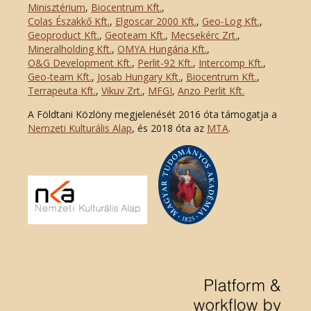
Minisztérium
,
Biocentrum Kft.
,
Colas Északkő Kft
.
,
Elgoscar 2000 Kft
.
,
Geo-Log Kft.
,
Geoproduct Kft.
,
Geoteam Kft.
,
Mecsekérc Zrt.
,
Mineralholding Kft.
,
OMYA Hungária Kft.
,
O&G Development Kft
.
,
Perlit-92 Kft.
,
Intercomp Kft.
,
Geo-team Kft.
,
Josab Hungary Kft.
,
Biocentrum Kft.
,
Terrapeuta Kft.
,
Vikuv Zrt.
,
MFGI
,
Anzo Perlit Kft.
A Földtani Közlöny megjelenését 2016 óta támogatja a
Nemzeti Kulturális Alap
, és 2018 óta az
MTA
.