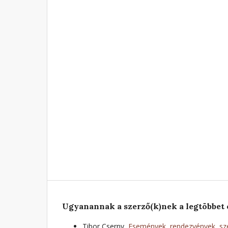
Ugyanannak a szerző(k)nek a legtöbbet 
Tibor Cserny,
Események, rendezvények, sze