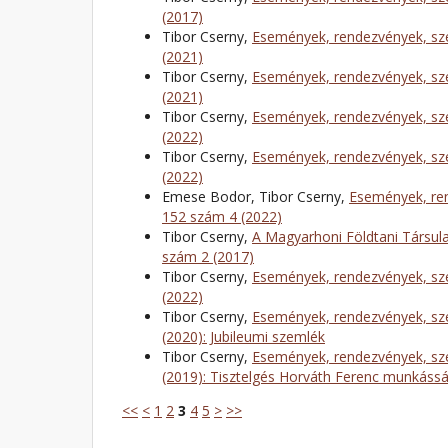
(2017)
Tibor Cserny,
Események, rendezvények, sze
(2021)
Tibor Cserny,
Események, rendezvények, sze
(2021)
Tibor Cserny,
Események, rendezvények, sze
(2022)
Tibor Cserny,
Események, rendezvények, sze
(2022)
Emese Bodor, Tibor Cserny,
Események, ren
152 szám 4 (2022)
Tibor Cserny,
A Magyarhoni Földtani Társula
szám 2 (2017)
Tibor Cserny,
Események, rendezvények, sze
(2022)
Tibor Cserny,
Események, rendezvények, sze
(2020): Jubileumi szemlék
Tibor Cserny,
Események, rendezvények, sze
(2019): Tisztelgés Horváth Ferenc munkássá
<<
<
1
2
3
4
5
>
>>