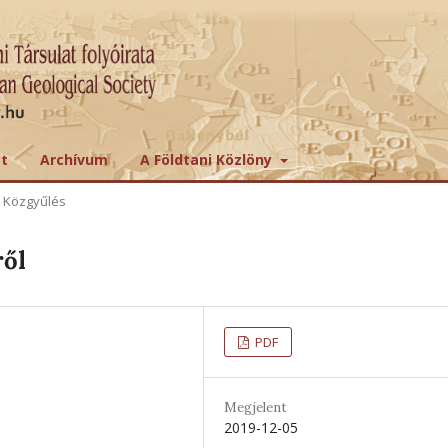
tt
Archívum
A Földtani Közlöny
 Közgyűlés
ről
PDF
Megjelent
2019-12-05