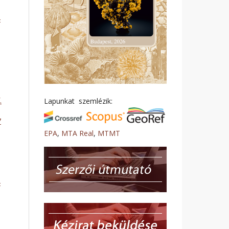
4
.
Lapunkat szemlézik:
7
EPA
,
MTA Real
,
MTMT
4