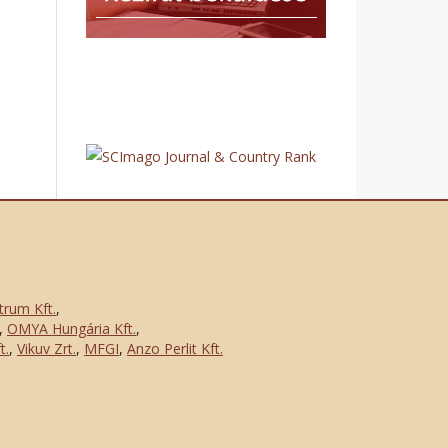
trum Kft.
,
,
OMYA Hungária Kft.
,
t.
,
Vikuv Zrt.
,
MFGI
,
Anzo Perlit Kft.