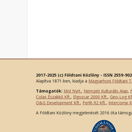
2017-2025 (c) Földtani Közlöny - ISSN 2559-90
Alapítva 1871-ben, kiadja a
Magyarhoni Földtani T
Támogatók:
Mol Nyrt.
,
Nemzeti Kulturális Alap
,
Colas Északkő Kft
.
,
Elgoscar 2000 Kft
.
,
Geo-Log Kf
O&G Development Kft
.
,
Perlit-92 Kft.
,
Intercomp Kf
A Földtani Közlöny megjelenését 2016 óta támog