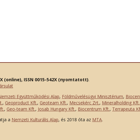
2X (online), ISSN 0015-542X (nyomtatott)
.
ársulat
Nemzeti Együttműködési Alap
,
Földművelésügyi Minisztérium
,
Biocen
t.
,
Geoproduct Kft.
,
Geoteam Kft.
,
Mecsekérc Zrt.
,
Mineralholding Kft.
t.
,
Geo-team Kft.
,
Josab Hungary Kft.
,
Biocentrum Kft.
,
Terrapeuta Kf
atja a
Nemzeti Kulturális Alap
, és 2018 óta az
MTA
.