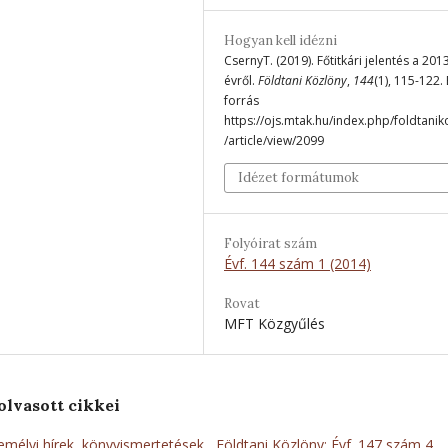
Hogyan kell idézni
CsernyT. (2019). Főtitkári jelentés a 2013
évről.
Földtani Közlöny
,
144
(1), 115-122.
forrás
https://ojs.mtak.hu/index.php/foldtanik
/article/view/2099
Idézet formátumok
Folyóirat szám
Évf. 144 szám 1 (2014)
Rovat
MFT Közgyűlés
olvasott cikkei
mélyi hírek, könyvismertetések
,
Földtani Közlöny: Évf. 147 szám 4