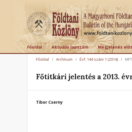
Főoldal
Aktuális lapszám
Megjelenés elő
Főoldal
/
Archívum
/
Évf. 144 szám 1 (2014)
/
MFT
Főtitkári jelentés a 2013. év
Tibor Cserny