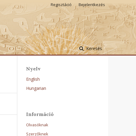
Regisztáció
Bejelentkezés
Keresés
Nyelv
English
Hungarian
Információ
Olvasóknak
Szerzőknek