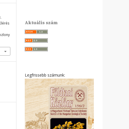
.
Aktuális szám
 Elérés
ozlony
Legfrissebb számunk: