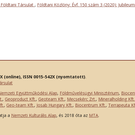
Földtani Társulat
,
Földtani Közlöny: Évf. 150 szám 3 (2020): Jubileum
2X (online), ISSN 0015-542X (nyomtatott)
.
ársulat
Nemzeti Együttműködési Alap
,
Földművelésügyi Minisztérium
,
Biocen
t.
,
Geoproduct Kft.
,
Geoteam Kft.
,
Mecsekérc Zrt.
,
Mineralholding Kft.
t.
,
Geo-team Kft.
,
Josab Hungary Kft.
,
Biocentrum Kft.
,
Terrapeuta Kf
atja a
Nemzeti Kulturális Alap
, és 2018 óta az
MTA
.