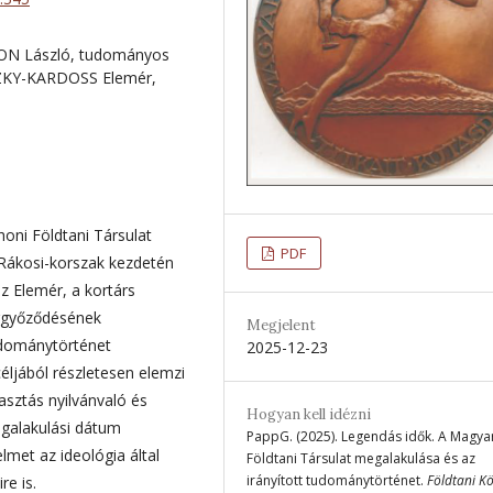
ZON László, tudományos
CZKY-KARDOSS Elemér,
oni Földtani Társulat
PDF
a Rákosi-korszak kezdetén
z Elemér, a kortárs
ggyőződésének
Megjelent
tudománytörténet
2025-12-23
éljából részletesen elemzi
asztás nyilvánvaló és
Hogyan kell idézni
egalakulási dátum
PappG. (2025). Legendás idők. A Magya
elmet az ideológia által
Földtani Társulat megalakulása és az
irányított tudománytörténet.
Földtani K
re is.