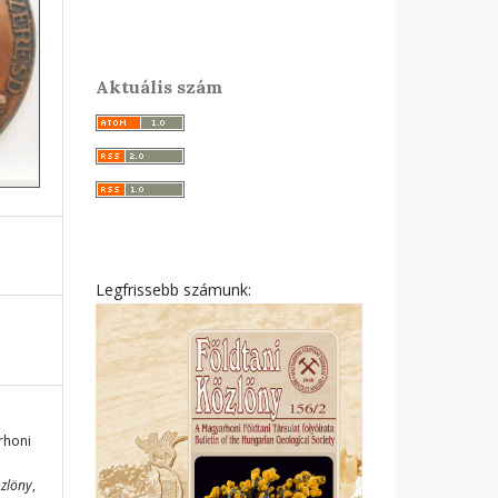
Aktuális szám
Legfrissebb számunk:
rhoni
özlöny
,