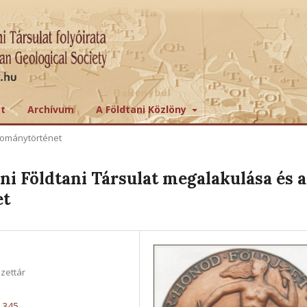
tt
Archívum
A Földtani Közlöny
ománytörténet
i Földtani Társulat megalakulása és a
et
zettár
4.345