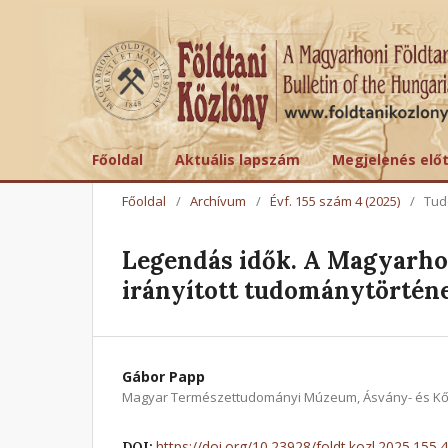
Főoldal
Aktuális lapszám
Megjelenés elő
Főoldal
/
Archívum
/
Évf. 155 szám 4 (2025)
/
Tud
Legendás idők. A Magyarhon
irányított tudománytörtén
Gábor Papp
Magyar Természettudományi Múzeum, Ásvány- és Kő
https://doi.org/10.23928/foldt.kozl.2025.155.
DOI: