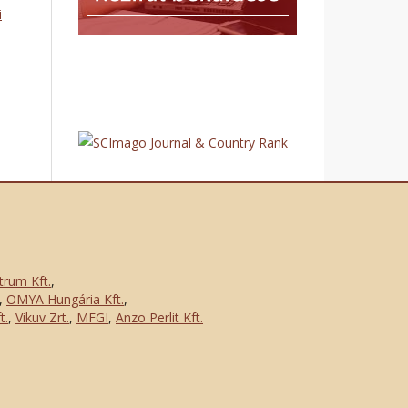
i
trum Kft.
,
,
OMYA Hungária Kft.
,
t.
,
Vikuv Zrt.
,
MFGI
,
Anzo Perlit Kft.