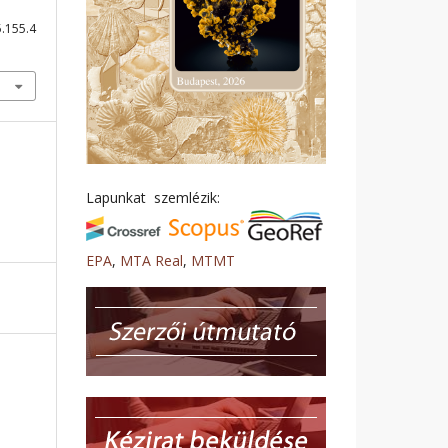
5.155.4
Lapunkat szemlézik:
EPA
,
MTA Real
,
MTMT