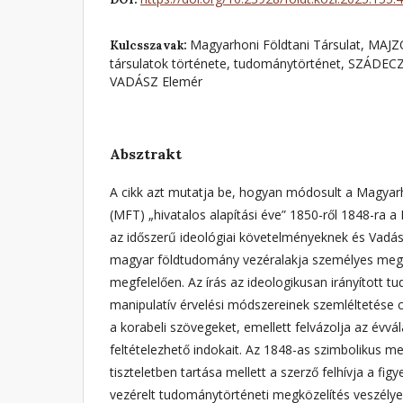
Magyarhoni Földtani Társulat, MAJ
Kulcsszavak:
társulatok története, tudománytörténet, SZÁDE
VADÁSZ Elemér
Absztrakt
A cikk azt mutatja be, hogyan módosult a Magyarh
(MFT) „hivatalos alapítási éve” 1850-ről 1848-ra 
az időszerű ideológiai követelményeknek és Vadás
magyar földtudomány vezéralakja személyes me
megfelelően. Az írás az ideologikusan irányított 
manipulatív érvelési módszereinek szemléltetése c
a korabeli szövegeket, emellett felvázolja az évvál
feltételezhető indokait. Az 1848-as szimbolikus m
tiszteletben tartása mellett a szerző felhívja a figy
vezérelt tudománytörténeti megközelítés veszélyei