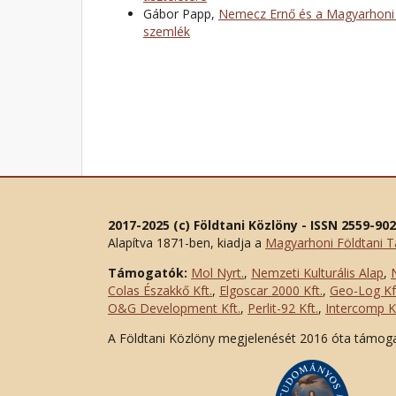
Gábor Papp,
Nemecz Ernő és a Magyarhoni 
szemlék
2017-2025 (c) Földtani Közlöny - ISSN 2559-90
Alapítva 1871-ben, kiadja a
Magyarhoni Földtani T
Támogatók:
Mol Nyrt.
,
Nemzeti Kulturális Alap
,
Colas Északkő Kft
.
,
Elgoscar 2000 Kft
.
,
Geo-Log Kf
O&G Development Kft
.
,
Perlit-92 Kft.
,
Intercomp Kf
A Földtani Közlöny megjelenését 2016 óta támog