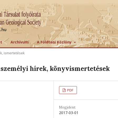
tt
Archívum
A Földtani Közlöny
ek, ismertetések
személyi hírek, könyvismertetések
PDF
Megjelent
2017-03-01