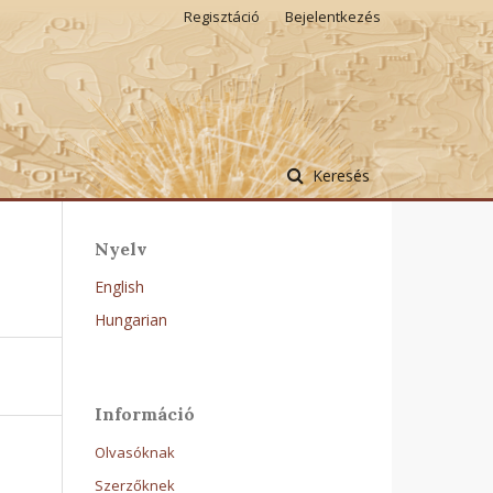
Regisztáció
Bejelentkezés
Keresés
Nyelv
English
Hungarian
Információ
Olvasóknak
Szerzőknek