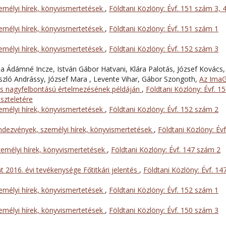
mélyi hírek, könyvismertetések
,
Földtani Közlöny: Évf. 151 szám 3, 
mélyi hírek, könyvismertetések
,
Földtani Közlöny: Évf. 151 szám 1
mélyi hírek, könyvismertetések
,
Földtani Közlöny: Évf. 152 szám 3
ia Ádámné Incze, István Gábor Hatvani, Klára Palotás, József Kovács,
ászló Andrássy, József Mara , Levente Vihar, Gábor Szongoth,
Az Ima
s nagyfelbontású értelmezésének példáján
,
Földtani Közlöny: Évf. 1
iszteletére
mélyi hírek, könyvismertetések
,
Földtani Közlöny: Évf. 152 szám 2
dezvények, személyi hírek, könyvismertetések
,
Földtani Közlöny: Évf
emélyi hírek, könyvismertetések
,
Földtani Közlöny: Évf. 147 szám 2
t 2016. évi tevékenysége Főtitkári jelentés
,
Földtani Közlöny: Évf. 14
mélyi hírek, könyvismertetések
,
Földtani Közlöny: Évf. 152 szám 1
mélyi hírek, könyvismertetések
,
Földtani Közlöny: Évf. 150 szám 3