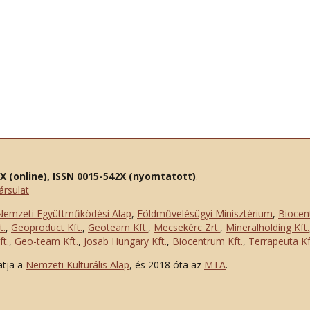
2X (online), ISSN 0015-542X (nyomtatott)
.
ársulat
Nemzeti Együttműködési Alap
,
Földművelésügyi Minisztérium
,
Biocen
t.
,
Geoproduct Kft.
,
Geoteam Kft.
,
Mecsekérc Zrt.
,
Mineralholding Kft.
t.
,
Geo-team Kft.
,
Josab Hungary Kft.
,
Biocentrum Kft.
,
Terrapeuta Kf
atja a
Nemzeti Kulturális Alap
, és 2018 óta az
MTA
.