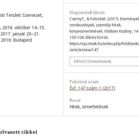
Hogyan kell idézni
ti Területi Szervezet,
CsernyT., & PalotásK. (2017). Események
rendezvények, személyi hírek,
, 2016. október 14–15.
könyvismertetések.
Földtani Közlöny
,
14
 2017. január 20–21.
103-104. Elérés forrás
 2016: Budapest
https://ojs.mtak.hu/index.php/foldtanik
/article/view/147
Idézet formátumok
Folyóirat szám
Évf. 147 szám 1 (2017)
Rovat
Hírek, ismertetések
olvasott cikkei