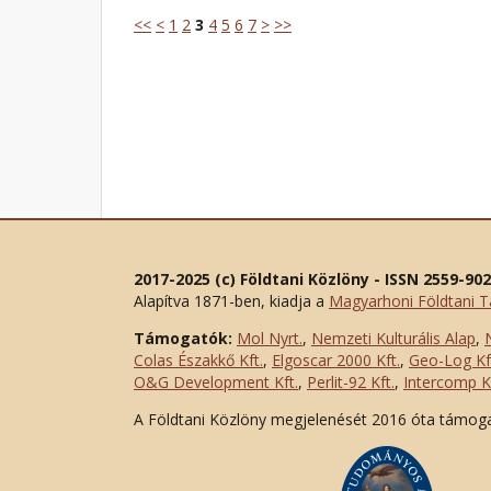
<<
<
1
2
3
4
5
6
7
>
>>
2017-2025 (c) Földtani Közlöny - ISSN 2559-90
Alapítva 1871-ben, kiadja a
Magyarhoni Földtani T
Támogatók:
Mol Nyrt.
,
Nemzeti Kulturális Alap
,
Colas Északkő Kft
.
,
Elgoscar 2000 Kft
.
,
Geo-Log Kf
O&G Development Kft
.
,
Perlit-92 Kft.
,
Intercomp Kf
A Földtani Közlöny megjelenését 2016 óta támog