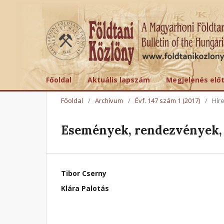
Főoldal
Aktuális lapszám
Megjelenés elő
Főoldal
/
Archívum
/
Évf. 147 szám 1 (2017)
/
Hír
Események, rendezvények, 
Tibor Cserny
Klára Palotás