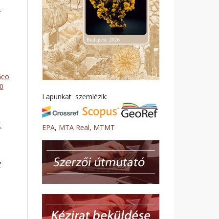
4
Geo
50
Lapunkat szemlézik:
.
EPA
,
MTA Real
,
MTMT
7