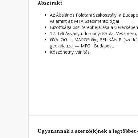
Absztrakt
Az Általános Földtani Szakosztály, a Budapes
valamint az MTA Szedimentológiai
Bizottsága őszi terepbejárása a Gerecsében
12. Téli Ásványtudományi Iskola, Veszprém,
GYALOG L., MAROS Gy., PELIKÁN P. (szerk.)
geokalauza. — MFGI, Budapest.
Köszönetnyilvánítás
Ugyanannak a szerző(k)nek a legtöbbet 