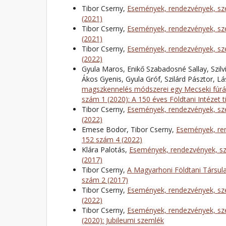
Tibor Cserny,
Események, rendezvények, sze
(2021)
Tibor Cserny,
Események, rendezvények, sze
(2021)
Tibor Cserny,
Események, rendezvények, sze
(2022)
Gyula Maros, Enikő Szabadosné Sallay, Szilv
Ákos Gyenis, Gyula Gróf, Szilárd Pásztor, L
magszkennelés módszerei egy Mecseki fúrá
szám 1 (2020): A 150 éves Földtani Intézet t
Tibor Cserny,
Események, rendezvények, sze
(2022)
Emese Bodor, Tibor Cserny,
Események, ren
152 szám 4 (2022)
Klára Palotás,
Események, rendezvények, sz
(2017)
Tibor Cserny,
A Magyarhoni Földtani Társula
szám 2 (2017)
Tibor Cserny,
Események, rendezvények, sze
(2022)
Tibor Cserny,
Események, rendezvények, sze
(2020): Jubileumi szemlék