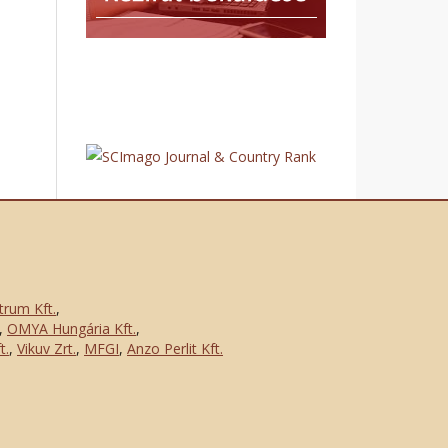
trum Kft.
,
,
OMYA Hungária Kft.
,
t.
,
Vikuv Zrt.
,
MFGI
,
Anzo Perlit Kft.