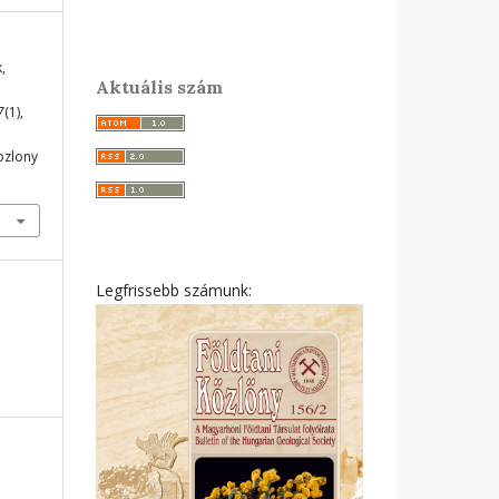
,
Aktuális szám
7
(1),
ozlony
Legfrissebb számunk: