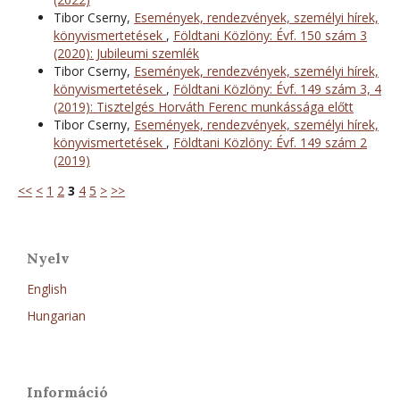
Tibor Cserny,
Események, rendezvények, személyi hírek,
könyvismertetések
,
Földtani Közlöny: Évf. 150 szám 3
(2020): Jubileumi szemlék
Tibor Cserny,
Események, rendezvények, személyi hírek,
könyvismertetések
,
Földtani Közlöny: Évf. 149 szám 3, 4
(2019): Tisztelgés Horváth Ferenc munkássága előtt
Tibor Cserny,
Események, rendezvények, személyi hírek,
könyvismertetések
,
Földtani Közlöny: Évf. 149 szám 2
(2019)
<<
<
1
2
3
4
5
>
>>
Nyelv
English
Hungarian
Információ