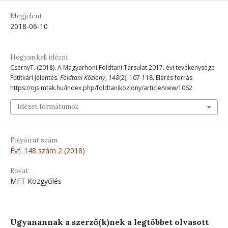
Megjelent
2018-06-10
Hogyan kell idézni
CsernyT. (2018). A Magyarhoni Földtani Társulat 2017. évi tevékenysége
Főtitkári jelentés.
Földtani Közlöny
,
148
(2), 107-118. Elérés forrás
https://ojs.mtak.hu/index.php/foldtanikozlony/article/view/1062
Idézet formátumok
Folyóirat szám
Évf. 148 szám 2 (2018)
Rovat
MFT Közgyűlés
Ugyanannak a szerző(k)nek a legtöbbet olvasott