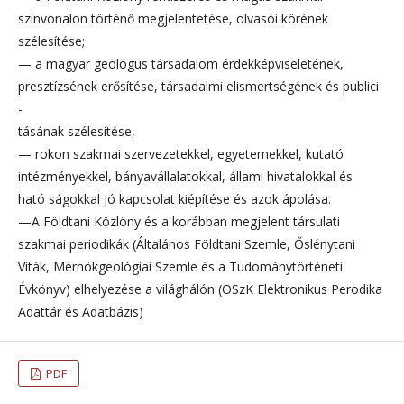
színvonalon történő megjelentetése, olvasói körének
szélesítése;
— a magyar geológus társadalom érdekképviseletének,
presztízsének erősítése, társadalmi elismertségének és publici
-
tásának szélesítése,
— rokon szakmai szervezetekkel, egyetemekkel, kutató
intézményekkel, bányavállalatokkal, állami hivatalokkal és
ható ságokkal jó kapcsolat kiépítése és azok ápolása.
—A Földtani Közlöny és a korábban megjelent társulati
szakmai periodikák (Általános Földtani Szemle, Őslénytani
Viták, Mérnökgeológiai Szemle és a Tudománytörténeti
Évkönyv) elhelyezése a világhálón (OSzK Elektronikus Perodika
Adattár és Adatbázis)
PDF