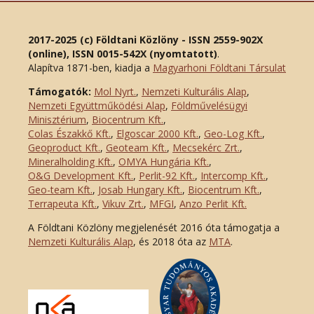
2017-2025 (c) Földtani Közlöny - ISSN 2559-902X
(online), ISSN 0015-542X (nyomtatott)
.
Alapítva 1871-ben, kiadja a
Magyarhoni Földtani Társulat
Támogatók:
Mol Nyrt.
,
Nemzeti Kulturális Alap
,
Nemzeti Együttműködési Alap
,
Földművelésügyi
Minisztérium
,
Biocentrum Kft.
,
Colas Északkő Kft
.
,
Elgoscar 2000 Kft
.
,
Geo-Log Kft.
,
Geoproduct Kft.
,
Geoteam Kft.
,
Mecsekérc Zrt.
,
Mineralholding Kft.
,
OMYA Hungária Kft.
,
O&G Development Kft
.
,
Perlit-92 Kft.
,
Intercomp Kft.
,
Geo-team Kft.
,
Josab Hungary Kft.
,
Biocentrum Kft.
,
Terrapeuta Kft.
,
Vikuv Zrt.
,
MFGI
,
Anzo Perlit Kft.
A Földtani Közlöny megjelenését 2016 óta támogatja a
Nemzeti Kulturális Alap
, és 2018 óta az
MTA
.