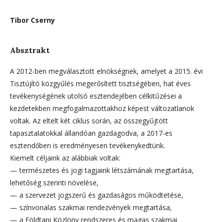
Tibor Cserny
Absztrakt
A 2012-ben megválasztott elnökségnek, amelyet a 2015. évi
Tisztújító közgyűlés megerősített tisztségében, hat éves
tevékenységének utolsó esztendejében célkitűzései a
kezdetekben megfogalmazottakhoz képest változatlanok
voltak. Az eltelt két ciklus során, az összegyűjtött
tapasztalatokkal állandóan gazdagodva, a 2017-es
esztendőben is eredményesen tevékenykedtünk.
Kiemelt céljaink az alábbiak voltak:
— természetes és jogi tagjaink létszámának megtartása,
lehetőség szerinti növelése,
— a szervezet jogszerű és gazdaságos működtetése,
— színvonalas szakmai rendezvények megtartása,
— a Földtani Közlöny rendszeres és magas szakmai