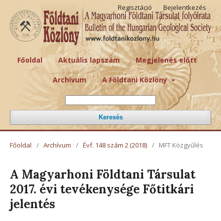
Regisztáció
Bejelentkezés
Főoldal
Aktuális lapszám
Megjelenés előtt
Archívum
A Földtani Közlöny
Keresés
Főoldal
/
Archívum
/
Évf. 148 szám 2 (2018)
/
MFT Közgyűlés
A Magyarhoni Földtani Társulat
2017. évi tevékenysége Főtitkári
jelentés