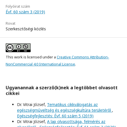
Folyóirat szám
Évf. 60 szám 3 (2019)
Rovat
Szerkesztőségi közlés
This work is licensed under a
Creative Commons Attribution-
NonCommercial 4.0 International License
.
Ugyanannak a szerző(k)nek a legtöbbet olvasott
cikkei
Dr. Vitrai József,
Tematikus cikkválogatás az
egészségműveltség és egészségkultúra területéről
,
Egészségfejlesztés: Évf. 60 szám 5 (2019)
Dr. Vitrai József,
A lap olvasottsága, felmérés az