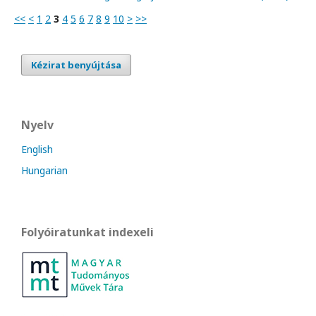
<<
<
1
2
3
4
5
6
7
8
9
10
>
>>
Kézirat benyújtása
Nyelv
English
Hungarian
Folyóiratunkat indexeli