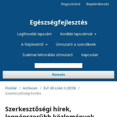
Regisztráció
Bejelentkezés
Egészségfejlesztés
Legfrissebb lapszám
Korábbi lapszámok
A folyóiratról
Útmutató a szerzőknek
Szakmai lektorálási útmutató
Kapcsolat
Keresés
Főoldal
/
Archívum
/
Évf. 60 szám 3 (2019)
/
Szerkesztőségi közlés
Szerkesztőségi hírek,
legnépszerűbb közlemények