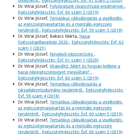
olvasókról
,
Egészségfejlesztés: Évf. 61 szám 2 (2020)
Dr. Vitrai József,
Folyóiratunk olvasottsági eredményei
,
Egészségfejlesztés: Évf. 60 szám 2 (2019)
Dr. Vitrai József,
Tematikus cikkválogatás a viselkedés,
az egészségmagatartás és a mentális egészség
területéről
,
Egészségfejlesztés: Évf. 59 szám 3 (2018)
Dr. Vitrai József, Bakacs Márta,
Hazai
Egészségpillanatkép 2020
,
Egészségfejlesztés: Évf. 62
szám 1 (2021)
Dr. Vitrai József,
Növekvő népszerűség
,
Egészségfejlesztés: Évf. 61 szám 1 (2020)
Dr. Vitrai József,
Vitaindító: Miért és hogyan kellene a
hazai népegészségügyet megújítani?
,
Egészségfejlesztés: Évf. 60 szám 2 (2019)
Dr. Vitrai József,
Tematikus cikkválogatás a
társadalomtudomány területéről
,
Egészségfejlesztés:
Évf. 59 szám 4 (2018)
Dr. Vitrai József,
Tematikus cikkválogatás a viselkedés,
az egészségmagatartás és a mentális egészség
területéről
,
Egészségfejlesztés: Évf. 60 szám 5 (2019)
Dr. Vitrai József,
Tematikus cikkválogatás a viselkedés,
az egészségmagatartás és a mentális egészség
területéről
,
Egészségfejlesztés: Évf. 60 szám 3 (2019)