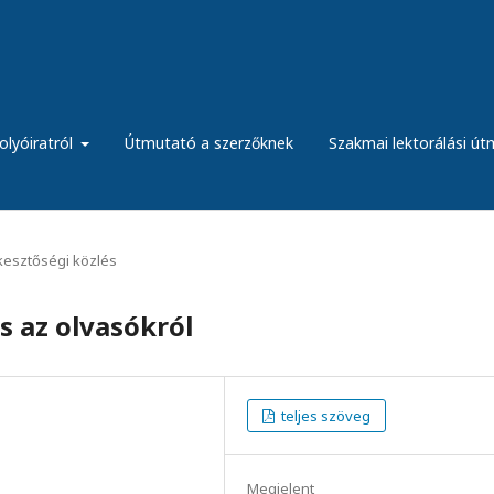
olyóiratról
Útmutató a szerzőknek
Szakmai lektorálási ú
kesztőségi közlés
s az olvasókról
teljes szöveg
Megjelent