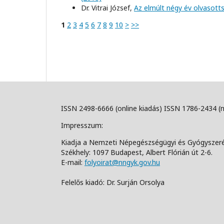
Dr. Vitrai József,
Az elmúlt négy év olvasott
1
2
3
4
5
6
7
8
9
10
>
>>
ISSN 2498-6666 (online kiadás) ISSN 1786-2434 (
Impresszum:
Kiadja a Nemzeti Népegészségügyi és Gyógyszer
Székhely: 1097 Budapest, Albert Flórián út 2-6.
E-mail:
folyoirat@nngyk.gov.hu
Felelős kiadó: Dr. Surján Orsolya