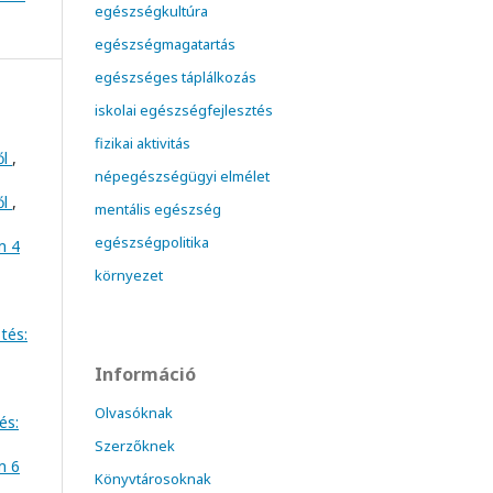
egészségkultúra
egészségmagatartás
egészséges táplálkozás
iskolai egészségfejlesztés
fizikai aktivitás
ől
,
népegészségügyi elmélet
ől
,
mentális egészség
egészségpolitika
m 4
környezet
tés:
Információ
Olvasóknak
és:
Szerzőknek
m 6
Könyvtárosoknak