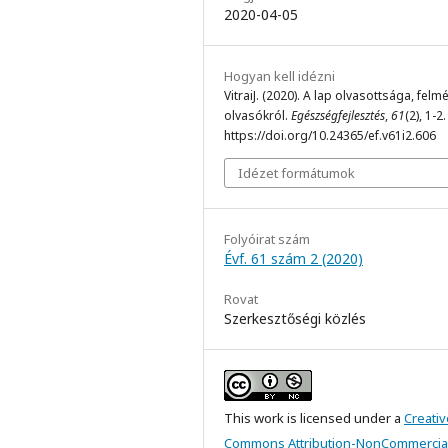
2020-04-05
Hogyan kell idézni
VitraiJ. (2020). A lap olvasottsága, felm
olvasókról.
Egészségfejlesztés
,
61
(2), 1-2.
https://doi.org/10.24365/ef.v61i2.606
Idézet formátumok
Folyóirat szám
Évf. 61 szám 2 (2020)
Rovat
Szerkesztőségi közlés
This work is licensed under a
Creativ
Commons Attribution-NonCommercial