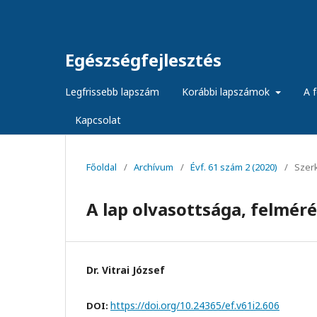
Egészségfejlesztés
Legfrissebb lapszám
Korábbi lapszámok
A f
Kapcsolat
Főoldal
/
Archívum
/
Évf. 61 szám 2 (2020)
/
Szer
A lap olvasottsága, felméré
Dr. Vitrai József
https://doi.org/10.24365/ef.v61i2.606
DOI: