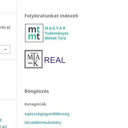
Folyóiratunkat indexeli
érés az
Böngészés
Kategóriák
egészségegyenlőtlenség
e
társadalomtudomány
 4.0