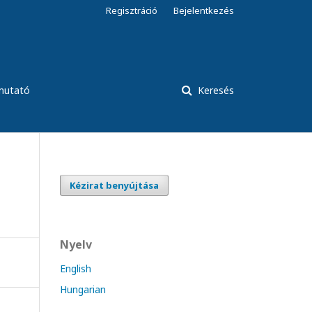
Regisztráció
Bejelentkezés
tmutató
Keresés
Kézirat benyújtása
Nyelv
English
Hungarian