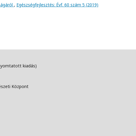
ságáról
,
Egészségfejlesztés: Évf. 60 szám 5 (2019)
nyomtatott kiadás)
észeti Központ