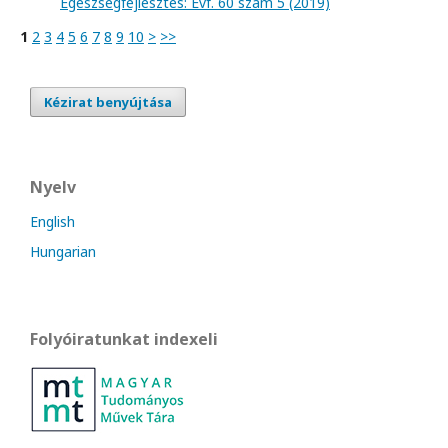
Egészségfejlesztés: Évf. 60 szám 5 (2019)
1
2
3
4
5
6
7
8
9
10
>
>>
Kézirat benyújtása
Nyelv
English
Hungarian
Folyóiratunkat indexeli