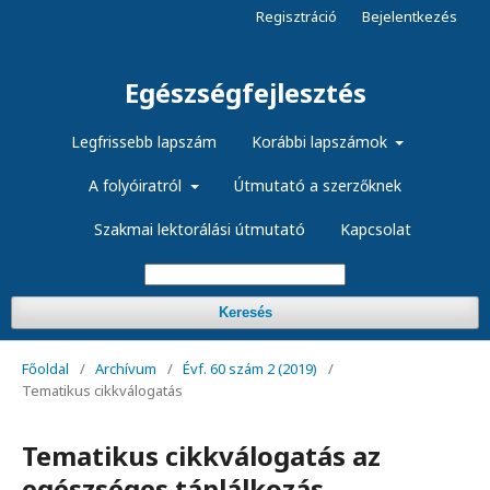
Regisztráció
Bejelentkezés
Egészségfejlesztés
Legfrissebb lapszám
Korábbi lapszámok
A folyóiratról
Útmutató a szerzőknek
Szakmai lektorálási útmutató
Kapcsolat
Keresés
Főoldal
/
Archívum
/
Évf. 60 szám 2 (2019)
/
Tematikus cikkválogatás
Tematikus cikkválogatás az
egészséges táplálkozás