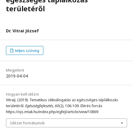
területéről
Dr. Vitrai József
teljes szöveg
Megjelent
2019-04-04
Hogyan kell idézni
VitraiJ. (2019). Tematikus cikkválogatás az egészséges táplálkozás
területéről.
Egészségfejlesztés
,
60
(2), 106-109. Elérés forrás
https://ojs.mtak.hu/index.php/egfejl/article/view/10869
Idézet formátumok