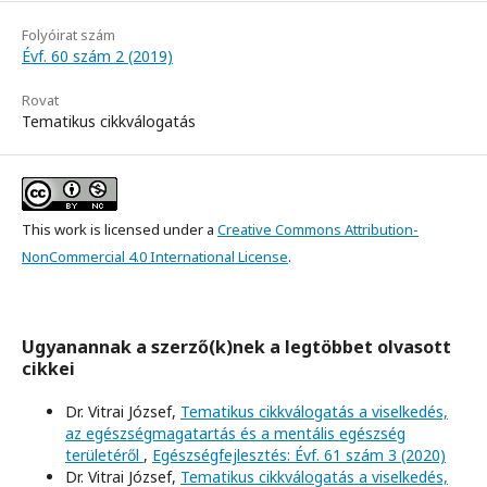
Folyóirat szám
Évf. 60 szám 2 (2019)
Rovat
Tematikus cikkválogatás
This work is licensed under a
Creative Commons Attribution-
NonCommercial 4.0 International License
.
Ugyanannak a szerző(k)nek a legtöbbet olvasott
cikkei
Dr. Vitrai József,
Tematikus cikkválogatás a viselkedés,
az egészségmagatartás és a mentális egészség
területéről
,
Egészségfejlesztés: Évf. 61 szám 3 (2020)
Dr. Vitrai József,
Tematikus cikkválogatás a viselkedés,