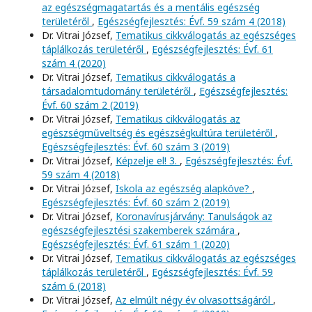
az egészségmagatartás és a mentális egészség
területéről
,
Egészségfejlesztés: Évf. 59 szám 4 (2018)
Dr. Vitrai József,
Tematikus cikkválogatás az egészséges
táplálkozás területéről
,
Egészségfejlesztés: Évf. 61
szám 4 (2020)
Dr. Vitrai József,
Tematikus cikkválogatás a
társadalomtudomány területéről
,
Egészségfejlesztés:
Évf. 60 szám 2 (2019)
Dr. Vitrai József,
Tematikus cikkválogatás az
egészségműveltség és egészségkultúra területéről
,
Egészségfejlesztés: Évf. 60 szám 3 (2019)
Dr. Vitrai József,
Képzelje el! 3.
,
Egészségfejlesztés: Évf.
59 szám 4 (2018)
Dr. Vitrai József,
Iskola az egészség alapköve?
,
Egészségfejlesztés: Évf. 60 szám 2 (2019)
Dr. Vitrai József,
Koronavírusjárvány: Tanulságok az
egészségfejlesztési szakemberek számára
,
Egészségfejlesztés: Évf. 61 szám 1 (2020)
Dr. Vitrai József,
Tematikus cikkválogatás az egészséges
táplálkozás területéről
,
Egészségfejlesztés: Évf. 59
szám 6 (2018)
Dr. Vitrai József,
Az elmúlt négy év olvasottságáról
,