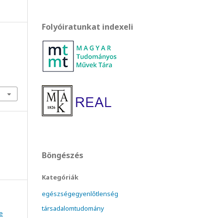
Folyóiratunkat indexeli
Böngészés
Kategóriák
egészségegyenlőtlenség
társadalomtudomány
e