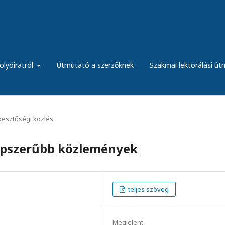
olyóiratról
Útmutató a szerzőknek
Szakmai lektorálási ú
kesztőségi közlés
népszerűbb közlemények
teljes szöveg
Megjelent