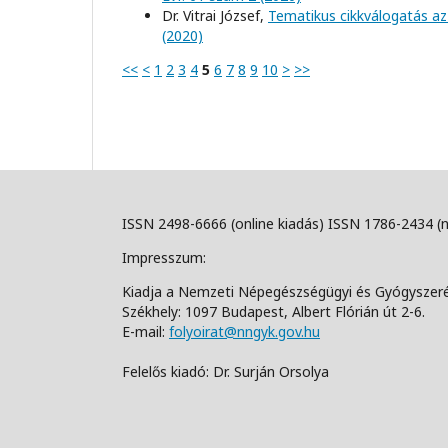
Dr. Vitrai József,
Tematikus cikkválogatás az
(2020)
<<
<
1
2
3
4
5
6
7
8
9
10
>
>>
ISSN 2498-6666 (online kiadás) ISSN 1786-2434 (
Impresszum:
Kiadja a Nemzeti Népegészségügyi és Gyógyszer
Székhely: 1097 Budapest, Albert Flórián út 2-6.
E-mail:
folyoirat@nngyk.gov.hu
Felelős kiadó: Dr. Surján Orsolya