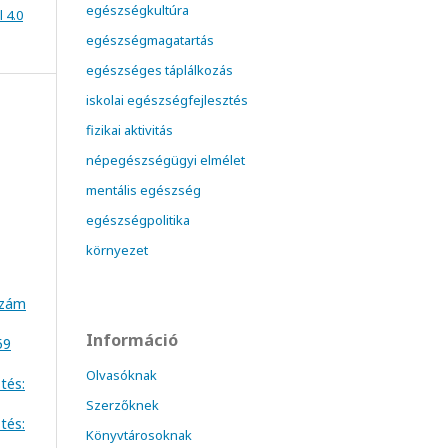
egészségkultúra
 4.0
egészségmagatartás
egészséges táplálkozás
iskolai egészségfejlesztés
fizikai aktivitás
népegészségügyi elmélet
mentális egészség
egészségpolitika
környezet
szám
Információ
59
Olvasóknak
tés:
Szerzőknek
tés:
Könyvtárosoknak