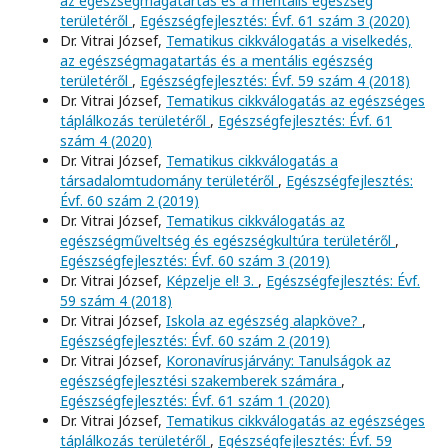
az egészségmagatartás és a mentális egészség
területéről
,
Egészségfejlesztés: Évf. 61 szám 3 (2020)
Dr. Vitrai József,
Tematikus cikkválogatás a viselkedés,
az egészségmagatartás és a mentális egészség
területéről
,
Egészségfejlesztés: Évf. 59 szám 4 (2018)
Dr. Vitrai József,
Tematikus cikkválogatás az egészséges
táplálkozás területéről
,
Egészségfejlesztés: Évf. 61
szám 4 (2020)
Dr. Vitrai József,
Tematikus cikkválogatás a
társadalomtudomány területéről
,
Egészségfejlesztés:
Évf. 60 szám 2 (2019)
Dr. Vitrai József,
Tematikus cikkválogatás az
egészségműveltség és egészségkultúra területéről
,
Egészségfejlesztés: Évf. 60 szám 3 (2019)
Dr. Vitrai József,
Képzelje el! 3.
,
Egészségfejlesztés: Évf.
59 szám 4 (2018)
Dr. Vitrai József,
Iskola az egészség alapköve?
,
Egészségfejlesztés: Évf. 60 szám 2 (2019)
Dr. Vitrai József,
Koronavírusjárvány: Tanulságok az
egészségfejlesztési szakemberek számára
,
Egészségfejlesztés: Évf. 61 szám 1 (2020)
Dr. Vitrai József,
Tematikus cikkválogatás az egészséges
táplálkozás területéről
,
Egészségfejlesztés: Évf. 59