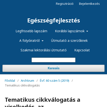
Regisztráció
Bejelentkezés
Egészségfejlesztés
Legfrissebb lapszám
Korábbi lapszámok
A folyóiratról
Útmutató a szerzőknek
Szakmai lektorálási útmutató
Kapcsolat
Keresés
Főoldal
/
Archívum
/
Évf. 60 szám 5 (2019)
/
Tematikus cikkválogatás
Tematikus cikkválogatás a
viselkedés, az