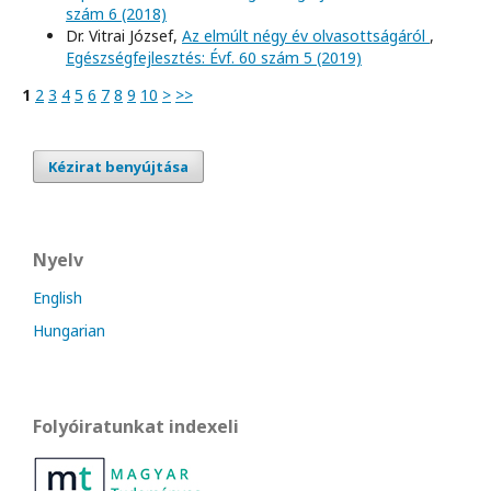
szám 6 (2018)
Dr. Vitrai József,
Az elmúlt négy év olvasottságáról
,
Egészségfejlesztés: Évf. 60 szám 5 (2019)
1
2
3
4
5
6
7
8
9
10
>
>>
Kézirat benyújtása
Nyelv
English
Hungarian
Folyóiratunkat indexeli