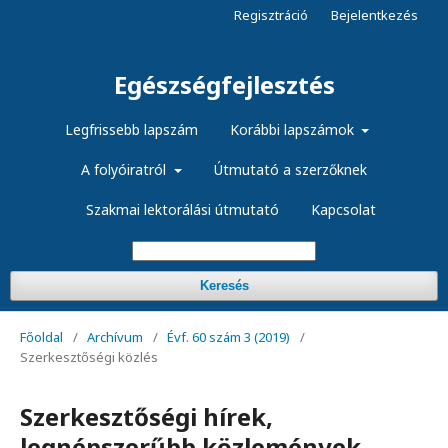
Regisztráció
Bejelentkezés
Egészségfejlesztés
Legfrissebb lapszám
Korábbi lapszámok
A folyóiratról
Útmutató a szerzőknek
Szakmai lektorálási útmutató
Kapcsolat
Keresés
Főoldal
/
Archívum
/
Évf. 60 szám 3 (2019)
/
Szerkesztőségi közlés
Szerkesztőségi hírek,
legnépszerűbb közlemények