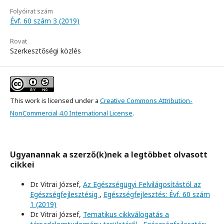
Folyóirat szám
Évf. 60 szám 3 (2019)
Rovat
Szerkesztőségi közlés
This work is licensed under a
Creative Commons Attribution-
NonCommercial 4.0 International License
.
Ugyanannak a szerző(k)nek a legtöbbet olvasott
cikkei
Dr. Vitrai József,
Az Egészségügyi Felvilágosítástól az
Egészségfejlesztésig
,
Egészségfejlesztés: Évf. 60 szám
1 (2019)
Dr. Vitrai József,
Tematikus cikkválogatás a