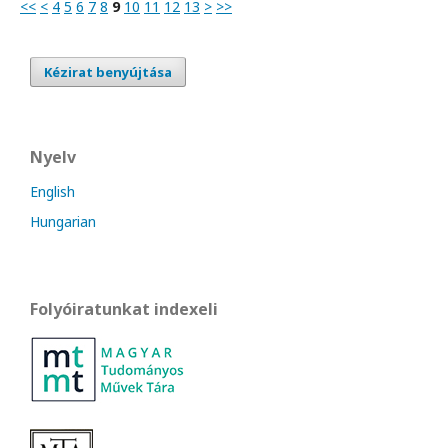
<<
<
4
5
6
7
8
9
10
11
12
13
>
>>
Kézirat benyújtása
Nyelv
English
Hungarian
Folyóiratunkat indexeli