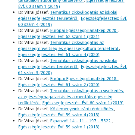
társadalomtudomány területéről
,
Egészségfejlesztés:
Évf. 60 szám 1 (2019)
Dr. Vitrai József,
Tematikus cikkválogatás az iskolai
egészségfejlesztés területéről
,
Egészségfejlesztés: Évf.
60 szám 4 (2019)
Dr. Vitrai József,
Európai Egészségpillanatkép 2020
,
Egészségfejlesztés: Évf. 62 szám 1 (2021)
Dr. Vitrai József,
Tematikus cikkválogatás az
egészségműveltség és egészségkultúra területéről
,
Egészségfejlesztés: Évf. 61 szám 4 (2020)
Dr. Vitrai József,
Tematikus cikkválogatás az iskolai
egészségfejlesztés területéről
,
Egészségfejlesztés: Évf.
61 szám 3 (2020)
Dr. Vitrai József,
Európai Egészségpillanatkép 2018.
,
Egészségfejlesztés: Évf. 61 szám 2 (2020)
Dr. Vitrai József,
Tematikus cikkválogatás a viselkedés,
az egészségmagatartás és a mentális egészség
területéről
,
Egészségfejlesztés: Évf. 60 szám 1 (2019)
Dr. Vitrai József,
Közleményeink iránti érdeklődés
,
Egészségfejlesztés: Évf. 59 szám 4 (2018)
Dr. Vitrai József,
Expanzió! 14 – 11 – 197 – 5522
,
Egészségfejlesztés: Évf. 59 szám 1 (2018)