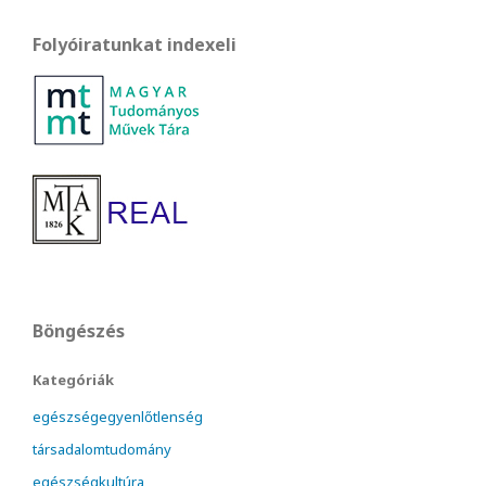
Folyóiratunkat indexeli
Böngészés
Kategóriák
egészségegyenlőtlenség
társadalomtudomány
egészségkultúra