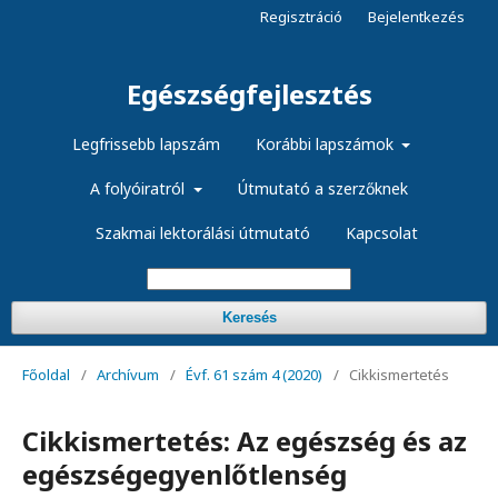
Regisztráció
Bejelentkezés
Egészségfejlesztés
Legfrissebb lapszám
Korábbi lapszámok
A folyóiratról
Útmutató a szerzőknek
Szakmai lektorálási útmutató
Kapcsolat
Keresés
Főoldal
/
Archívum
/
Évf. 61 szám 4 (2020)
/
Cikkismertetés
Cikkismertetés: Az egészség és az
egészségegyenlőtlenség