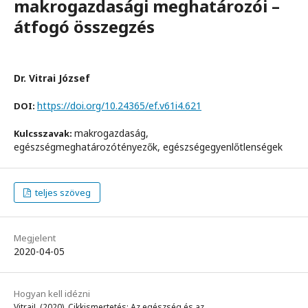
makrogazdasági meghatározói –
átfogó összegzés
Dr. Vitrai József
https://doi.org/10.24365/ef.v61i4.621
DOI:
makrogazdaság,
Kulcsszavak:
egészségmeghatározótényezők, egészségegyenlőtlenségek
teljes szöveg
Megjelent
2020-04-05
Hogyan kell idézni
VitraiJ. (2020). Cikkismertetés: Az egészség és az