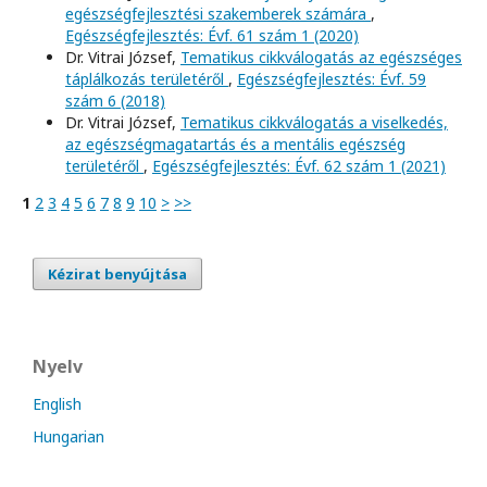
egészségfejlesztési szakemberek számára
,
Egészségfejlesztés: Évf. 61 szám 1 (2020)
Dr. Vitrai József,
Tematikus cikkválogatás az egészséges
táplálkozás területéről
,
Egészségfejlesztés: Évf. 59
szám 6 (2018)
Dr. Vitrai József,
Tematikus cikkválogatás a viselkedés,
az egészségmagatartás és a mentális egészség
területéről
,
Egészségfejlesztés: Évf. 62 szám 1 (2021)
1
2
3
4
5
6
7
8
9
10
>
>>
Kézirat benyújtása
Nyelv
English
Hungarian