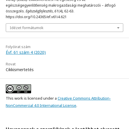
egészségegyenlőtlenség makrogazdasági meghatározói – átfogó
összegzés.
Egészségfejlesztés
,
61
(4), 62-63.
https://doi.org/10.24365/ef.v61i4.621
Idézet formátumok
Folyóirat szám
Évf. 61 szám 4 (2020)
Rovat
Cikkismertetés
This work is licensed under a
Creative Commons Attribution-
NonCommercial 4.0 International License
.