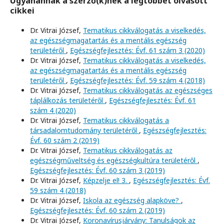
Ugyanannak a szerző(k)nek a legtöbbet olvasott
cikkei
Dr. Vitrai József,
Tematikus cikkválogatás a viselkedés,
az egészségmagatartás és a mentális egészség
területéről
,
Egészségfejlesztés: Évf. 61 szám 3 (2020)
Dr. Vitrai József,
Tematikus cikkválogatás a viselkedés,
az egészségmagatartás és a mentális egészség
területéről
,
Egészségfejlesztés: Évf. 59 szám 4 (2018)
Dr. Vitrai József,
Tematikus cikkválogatás az egészséges
táplálkozás területéről
,
Egészségfejlesztés: Évf. 61
szám 4 (2020)
Dr. Vitrai József,
Tematikus cikkválogatás a
társadalomtudomány területéről
,
Egészségfejlesztés:
Évf. 60 szám 2 (2019)
Dr. Vitrai József,
Tematikus cikkválogatás az
egészségműveltség és egészségkultúra területéről
,
Egészségfejlesztés: Évf. 60 szám 3 (2019)
Dr. Vitrai József,
Képzelje el! 3.
,
Egészségfejlesztés: Évf.
59 szám 4 (2018)
Dr. Vitrai József,
Iskola az egészség alapköve?
,
Egészségfejlesztés: Évf. 60 szám 2 (2019)
Dr. Vitrai József,
Koronavírusjárvány: Tanulságok az