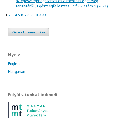
az egészségmagatartás és a mentális egészség
területéről
,
Egészségfejlesztés: Évf. 62 szám 1 (2021)
1
2
3
4
5
6
7
8
9
10
>
>>
Kézirat benyújtása
Nyelv
English
Hungarian
Folyóiratunkat indexeli