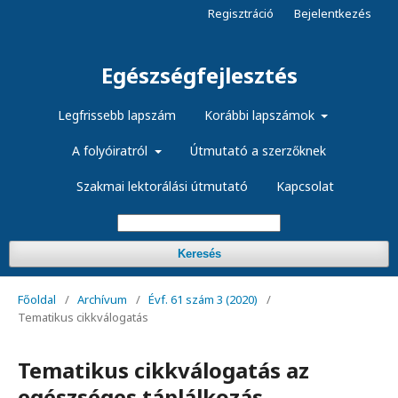
Regisztráció
Bejelentkezés
Egészségfejlesztés
Legfrissebb lapszám
Korábbi lapszámok
A folyóiratról
Útmutató a szerzőknek
Szakmai lektorálási útmutató
Kapcsolat
Keresés
Főoldal
/
Archívum
/
Évf. 61 szám 3 (2020)
/
Tematikus cikkválogatás
Tematikus cikkválogatás az
egészséges táplálkozás