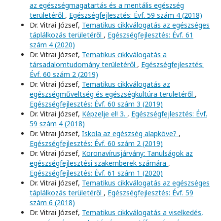
az egészségmagatartás és a mentális egészség
területéről
,
Egészségfejlesztés: Évf. 59 szám 4 (2018)
Dr. Vitrai József,
Tematikus cikkválogatás az egészséges
táplálkozás területéről
,
Egészségfejlesztés: Évf. 61
szám 4 (2020)
Dr. Vitrai József,
Tematikus cikkválogatás a
társadalomtudomány területéről
,
Egészségfejlesztés:
Évf. 60 szám 2 (2019)
Dr. Vitrai József,
Tematikus cikkválogatás az
egészségműveltség és egészségkultúra területéről
,
Egészségfejlesztés: Évf. 60 szám 3 (2019)
Dr. Vitrai József,
Képzelje el! 3.
,
Egészségfejlesztés: Évf.
59 szám 4 (2018)
Dr. Vitrai József,
Iskola az egészség alapköve?
,
Egészségfejlesztés: Évf. 60 szám 2 (2019)
Dr. Vitrai József,
Koronavírusjárvány: Tanulságok az
egészségfejlesztési szakemberek számára
,
Egészségfejlesztés: Évf. 61 szám 1 (2020)
Dr. Vitrai József,
Tematikus cikkválogatás az egészséges
táplálkozás területéről
,
Egészségfejlesztés: Évf. 59
szám 6 (2018)
Dr. Vitrai József,
Tematikus cikkválogatás a viselkedés,