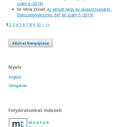
szám 6 (2018)
Dr. Vitrai József,
Az elmúlt négy év olvasottságáról
,
Egészségfejlesztés: Évf. 60 szám 5 (2019)
1
2
3
4
5
6
7
8
9
10
>
>>
Kézirat benyújtása
Nyelv
English
Hungarian
Folyóiratunkat indexeli