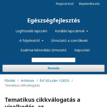
Regisztráció
Bejelentkezés
Egészségfejlesztés
Legfrissebb lapszám
Korábbi lapszámok
A folyóiratról
Útmutató a szerzőknek
Szakmai lektorálási útmutató
Kapcsolat
Keresés
Főoldal
/
Archívum
/
Évf. 62 szám 1 (2021)
/
Tematikus cikkválogatás
Tematikus cikkválogatás a
viselkedés, az