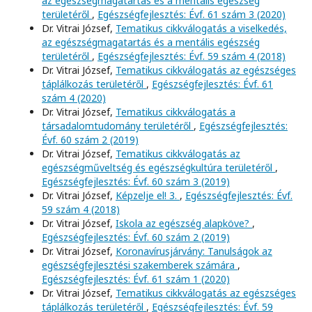
az egészségmagatartás és a mentális egészség
területéről
,
Egészségfejlesztés: Évf. 61 szám 3 (2020)
Dr. Vitrai József,
Tematikus cikkválogatás a viselkedés,
az egészségmagatartás és a mentális egészség
területéről
,
Egészségfejlesztés: Évf. 59 szám 4 (2018)
Dr. Vitrai József,
Tematikus cikkválogatás az egészséges
táplálkozás területéről
,
Egészségfejlesztés: Évf. 61
szám 4 (2020)
Dr. Vitrai József,
Tematikus cikkválogatás a
társadalomtudomány területéről
,
Egészségfejlesztés:
Évf. 60 szám 2 (2019)
Dr. Vitrai József,
Tematikus cikkválogatás az
egészségműveltség és egészségkultúra területéről
,
Egészségfejlesztés: Évf. 60 szám 3 (2019)
Dr. Vitrai József,
Képzelje el! 3.
,
Egészségfejlesztés: Évf.
59 szám 4 (2018)
Dr. Vitrai József,
Iskola az egészség alapköve?
,
Egészségfejlesztés: Évf. 60 szám 2 (2019)
Dr. Vitrai József,
Koronavírusjárvány: Tanulságok az
egészségfejlesztési szakemberek számára
,
Egészségfejlesztés: Évf. 61 szám 1 (2020)
Dr. Vitrai József,
Tematikus cikkválogatás az egészséges
táplálkozás területéről
,
Egészségfejlesztés: Évf. 59