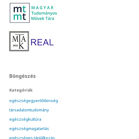
Böngészés
Kategóriák
egészségegyenlőtlenség
társadalomtudomány
egészségkultúra
egészségmagatartás
egészséges táplálkozás