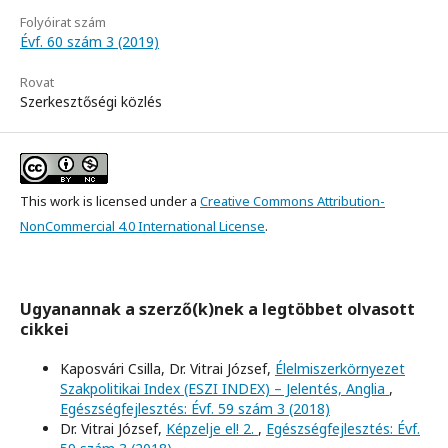
Folyóirat szám
Évf. 60 szám 3 (2019)
Rovat
Szerkesztőségi közlés
This work is licensed under a
Creative Commons Attribution-
NonCommercial 4.0 International License
.
Ugyanannak a szerző(k)nek a legtöbbet olvasott
cikkei
Kaposvári Csilla, Dr. Vitrai József,
Élelmiszerkörnyezet
Szakpolitikai Index (ESZI INDEX) – Jelentés, Anglia
,
Egészségfejlesztés: Évf. 59 szám 3 (2018)
Dr. Vitrai József,
Képzelje el! 2.
,
Egészségfejlesztés: Évf.