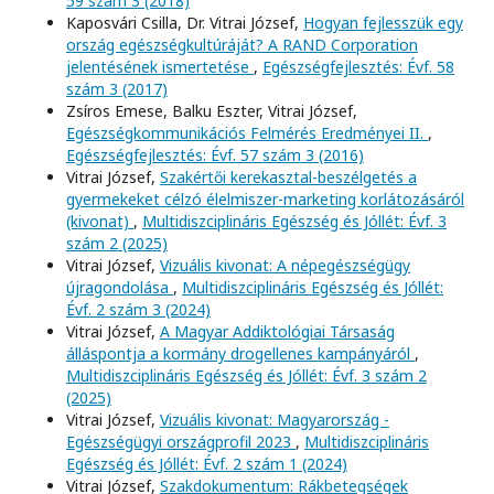
59 szám 3 (2018)
Kaposvári Csilla, Dr. Vitrai József,
Hogyan fejlesszük egy
ország egészségkultúráját? A RAND Corporation
jelentésének ismertetése
,
Egészségfejlesztés: Évf. 58
szám 3 (2017)
Zsíros Emese, Balku Eszter, Vitrai József,
Egészségkommunikációs Felmérés Eredményei II.
,
Egészségfejlesztés: Évf. 57 szám 3 (2016)
Vitrai József,
Szakértői kerekasztal-beszélgetés a
gyermekeket célzó élelmiszer-marketing korlátozásáról
(kivonat)
,
Multidiszciplináris Egészség és Jóllét: Évf. 3
szám 2 (2025)
Vitrai József,
Vizuális kivonat: A népegészségügy
újragondolása
,
Multidiszciplináris Egészség és Jóllét:
Évf. 2 szám 3 (2024)
Vitrai József,
A Magyar Addiktológiai Társaság
álláspontja a kormány drogellenes kampányáról
,
Multidiszciplináris Egészség és Jóllét: Évf. 3 szám 2
(2025)
Vitrai József,
Vizuális kivonat: Magyarország -
Egészségügyi országprofil 2023
,
Multidiszciplináris
Egészség és Jóllét: Évf. 2 szám 1 (2024)
Vitrai József,
Szakdokumentum: Rákbetegségek