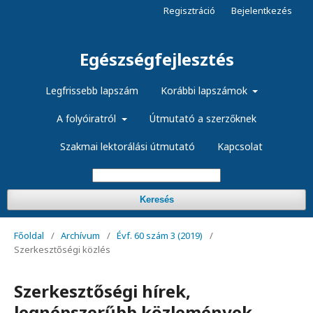
Regisztráció
Bejelentkezés
Egészségfejlesztés
Legfrissebb lapszám
Korábbi lapszámok
A folyóiratról
Útmutató a szerzőknek
Szakmai lektorálási útmutató
Kapcsolat
Keresés
Főoldal
/
Archívum
/
Évf. 60 szám 3 (2019)
/
Szerkesztőségi közlés
Szerkesztőségi hírek,
legnépszerűbb közlemények