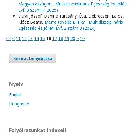
Magyarországon
,
Multidiszciplináris Egészség és Jóllét:
Évf. 3 szám 1 (2025)
Vitrai József, Daniné Turcsányi Éva, Debreczeni Lajos,
Klósz Beáta,
Merre tovább EFI-k?
,
Multidiszciplináris
Egészség és Jóllét: Évf. 2 szám 3 (2024)
<<
<
11
12
13
14
15
16
17
18
19
20
>
>>
Kézirat benyújtása
Nyelv
English
Hungarian
Folyóiratunkat indexeli