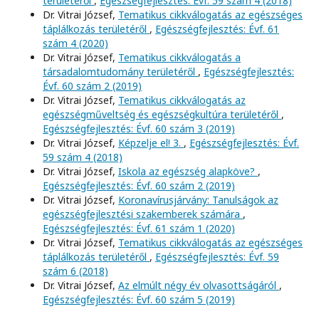
területéről
,
Egészségfejlesztés: Évf. 59 szám 4 (2018)
Dr. Vitrai József,
Tematikus cikkválogatás az egészséges
táplálkozás területéről
,
Egészségfejlesztés: Évf. 61
szám 4 (2020)
Dr. Vitrai József,
Tematikus cikkválogatás a
társadalomtudomány területéről
,
Egészségfejlesztés:
Évf. 60 szám 2 (2019)
Dr. Vitrai József,
Tematikus cikkválogatás az
egészségműveltség és egészségkultúra területéről
,
Egészségfejlesztés: Évf. 60 szám 3 (2019)
Dr. Vitrai József,
Képzelje el! 3.
,
Egészségfejlesztés: Évf.
59 szám 4 (2018)
Dr. Vitrai József,
Iskola az egészség alapköve?
,
Egészségfejlesztés: Évf. 60 szám 2 (2019)
Dr. Vitrai József,
Koronavírusjárvány: Tanulságok az
egészségfejlesztési szakemberek számára
,
Egészségfejlesztés: Évf. 61 szám 1 (2020)
Dr. Vitrai József,
Tematikus cikkválogatás az egészséges
táplálkozás területéről
,
Egészségfejlesztés: Évf. 59
szám 6 (2018)
Dr. Vitrai József,
Az elmúlt négy év olvasottságáról
,
Egészségfejlesztés: Évf. 60 szám 5 (2019)