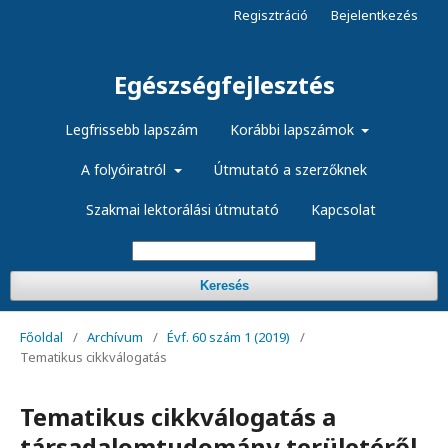
Regisztráció
Bejelentkezés
Egészségfejlesztés
Legfrissebb lapszám
Korábbi lapszámok
A folyóiratról
Útmutató a szerzőknek
Szakmai lektorálási útmutató
Kapcsolat
Keresés
Főoldal
/
Archívum
/
Évf. 60 szám 1 (2019)
/
Tematikus cikkválogatás
Tematikus cikkválogatás a
társadalomtudomány területéről