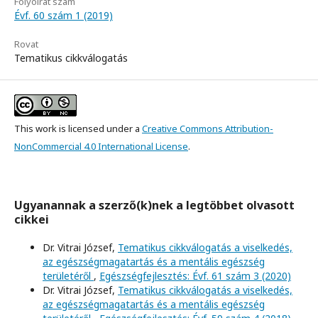
Folyóirat szám
Évf. 60 szám 1 (2019)
Rovat
Tematikus cikkválogatás
This work is licensed under a
Creative Commons Attribution-
NonCommercial 4.0 International License
.
Ugyanannak a szerző(k)nek a legtöbbet olvasott
cikkei
Dr. Vitrai József,
Tematikus cikkválogatás a viselkedés,
az egészségmagatartás és a mentális egészség
területéről
,
Egészségfejlesztés: Évf. 61 szám 3 (2020)
Dr. Vitrai József,
Tematikus cikkválogatás a viselkedés,
az egészségmagatartás és a mentális egészség