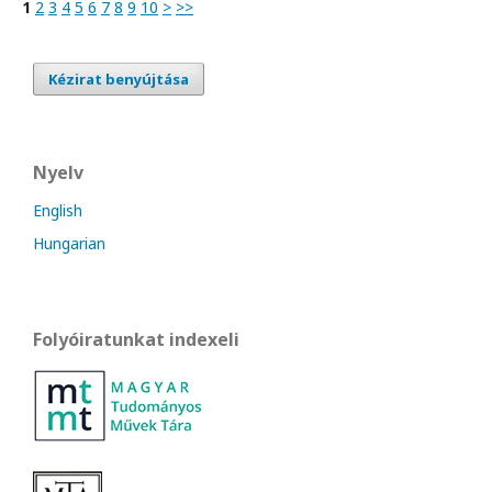
1
2
3
4
5
6
7
8
9
10
>
>>
Kézirat benyújtása
Nyelv
English
Hungarian
Folyóiratunkat indexeli