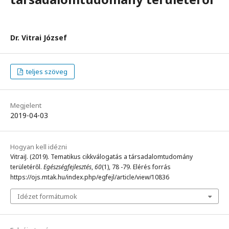
Dr. Vitrai József
teljes szöveg
Megjelent
2019-04-03
Hogyan kell idézni
VitraiJ. (2019). Tematikus cikkválogatás a társadalomtudomány
területéről.
Egészségfejlesztés
,
60
(1), 78 -79. Elérés forrás
https://ojs.mtak.hu/index.php/egfejl/article/view/10836
Idézet formátumok