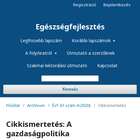
Regisztráció
Bejelentkezés
Egészségfejlesztés
Legfrissebb lapszám
Korábbi lapszámok
A folyóiratról
Útmutató a szerzőknek
Szakmai lektorálási útmutató
Kapcsolat
Keresés
Főoldal
/
Archívum
/
Évf. 61 szám 4 (2020)
/
Cikkismertetés
Cikkismertetés: A
gazdaságpolitika