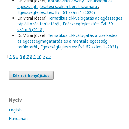
Dr. Vitrai József,
Koronavírusjárvány: Tanulságok az
egészségfejlesztési szakemberek számára
,
Egészségfejlesztés: Évf. 61 szám 1 (2020)
Dr. Vitrai József,
Tematikus cikkválogatás az egészséges
táplálkozás területéről
,
Egészségfejlesztés: Évf. 59
szám 6 (2018)
Dr. Vitrai József,
Tematikus cikkválogatás a viselkedés,
az egészségmagatartás és a mentális egészség
területéről
,
Egészségfejlesztés: Évf. 62 szám 1 (2021)
1
2
3
4
5
6
7
8
9
10
>
>>
Kézirat benyújtása
Nyelv
English
Hungarian