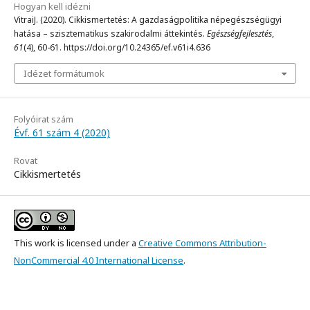
Hogyan kell idézni
VitraiJ. (2020). Cikkismertetés: A gazdaságpolitika népegészségügyi
hatása – szisztematikus szakirodalmi áttekintés.
Egészségfejlesztés
,
61
(4), 60-61. https://doi.org/10.24365/ef.v61i4.636
Idézet formátumok
Folyóirat szám
Évf. 61 szám 4 (2020)
Rovat
Cikkismertetés
This work is licensed under a
Creative Commons Attribution-
NonCommercial 4.0 International License
.