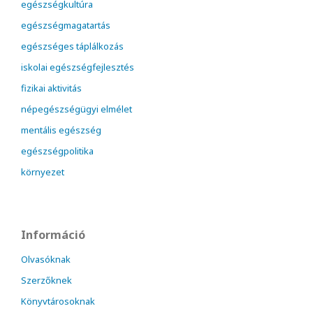
egészségkultúra
egészségmagatartás
egészséges táplálkozás
iskolai egészségfejlesztés
fizikai aktivitás
népegészségügyi elmélet
mentális egészség
egészségpolitika
környezet
Információ
Olvasóknak
Szerzőknek
Könyvtárosoknak