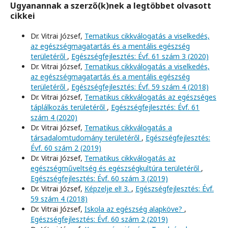
Ugyanannak a szerző(k)nek a legtöbbet olvasott
cikkei
Dr. Vitrai József,
Tematikus cikkválogatás a viselkedés,
az egészségmagatartás és a mentális egészség
területéről
,
Egészségfejlesztés: Évf. 61 szám 3 (2020)
Dr. Vitrai József,
Tematikus cikkválogatás a viselkedés,
az egészségmagatartás és a mentális egészség
területéről
,
Egészségfejlesztés: Évf. 59 szám 4 (2018)
Dr. Vitrai József,
Tematikus cikkválogatás az egészséges
táplálkozás területéről
,
Egészségfejlesztés: Évf. 61
szám 4 (2020)
Dr. Vitrai József,
Tematikus cikkválogatás a
társadalomtudomány területéről
,
Egészségfejlesztés:
Évf. 60 szám 2 (2019)
Dr. Vitrai József,
Tematikus cikkválogatás az
egészségműveltség és egészségkultúra területéről
,
Egészségfejlesztés: Évf. 60 szám 3 (2019)
Dr. Vitrai József,
Képzelje el! 3.
,
Egészségfejlesztés: Évf.
59 szám 4 (2018)
Dr. Vitrai József,
Iskola az egészség alapköve?
,
Egészségfejlesztés: Évf. 60 szám 2 (2019)