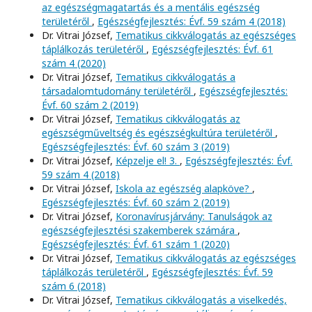
az egészségmagatartás és a mentális egészség
területéről
,
Egészségfejlesztés: Évf. 59 szám 4 (2018)
Dr. Vitrai József,
Tematikus cikkválogatás az egészséges
táplálkozás területéről
,
Egészségfejlesztés: Évf. 61
szám 4 (2020)
Dr. Vitrai József,
Tematikus cikkválogatás a
társadalomtudomány területéről
,
Egészségfejlesztés:
Évf. 60 szám 2 (2019)
Dr. Vitrai József,
Tematikus cikkválogatás az
egészségműveltség és egészségkultúra területéről
,
Egészségfejlesztés: Évf. 60 szám 3 (2019)
Dr. Vitrai József,
Képzelje el! 3.
,
Egészségfejlesztés: Évf.
59 szám 4 (2018)
Dr. Vitrai József,
Iskola az egészség alapköve?
,
Egészségfejlesztés: Évf. 60 szám 2 (2019)
Dr. Vitrai József,
Koronavírusjárvány: Tanulságok az
egészségfejlesztési szakemberek számára
,
Egészségfejlesztés: Évf. 61 szám 1 (2020)
Dr. Vitrai József,
Tematikus cikkválogatás az egészséges
táplálkozás területéről
,
Egészségfejlesztés: Évf. 59
szám 6 (2018)
Dr. Vitrai József,
Tematikus cikkválogatás a viselkedés,