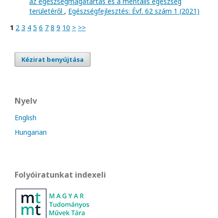
az egészségmagatartás és a mentális egészség
területéről
,
Egészségfejlesztés: Évf. 62 szám 1 (2021)
1
2
3
4
5
6
7
8
9
10
>
>>
Kézirat benyújtása
Nyelv
English
Hungarian
Folyóiratunkat indexeli