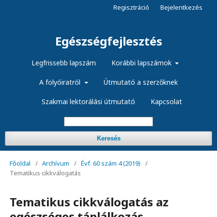
Regisztráció
Bejelentkezés
Egészségfejlesztés
Legfrissebb lapszám
Korábbi lapszámok
A folyóiratról
Útmutató a szerzőknek
Szakmai lektorálási útmutató
Kapcsolat
Keresés
Főoldal
/
Archívum
/
Évf. 60 szám 4 (2019)
/
Tematikus cikkválogatás
Tematikus cikkválogatás az
egészséges táplálkozás