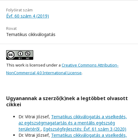
Folyóirat szám
Évf. 60 szám 4 (2019)
Rovat
Tematikus cikkválogatás
This work is licensed under a
Creative Commons Attribution-
NonCommercial 4.0 International License
.
Ugyanannak a szerző(k)nek a legtöbbet olvasott
cikkei
Dr. Vitrai József,
Tematikus cikkválogatás a viselkedés,
az egészségmagatartás és a mentális egészség
területéről
,
Egészségfejlesztés: Évf. 61 szám 3 (2020)
Dr. Vitrai József,
Tematikus cikkválogatás a viselkedés,