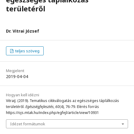
területéről
Dr. Vitrai József
teljes szöveg
Megjelent
2019-04-04
Hogyan kell idézni
VitraiJ. (2019). Tematikus cikkválogatás az egészséges táplálkozás
területéről.
Egészségfejlesztés
,
60
(4), 76-79. Elérés forrás
https://ojs.mtak.hu/index.php/egfejl/article/view/10931
Idézet formátumok