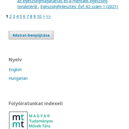
az egészségmagatartás és a mentális egészség
területéről
,
Egészségfejlesztés: Évf. 62 szám 1 (2021)
1
2
3
4
5
6
7
8
9
10
>
>>
Kézirat benyújtása
Nyelv
English
Hungarian
Folyóiratunkat indexeli