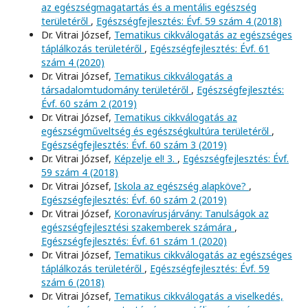
az egészségmagatartás és a mentális egészség
területéről
,
Egészségfejlesztés: Évf. 59 szám 4 (2018)
Dr. Vitrai József,
Tematikus cikkválogatás az egészséges
táplálkozás területéről
,
Egészségfejlesztés: Évf. 61
szám 4 (2020)
Dr. Vitrai József,
Tematikus cikkválogatás a
társadalomtudomány területéről
,
Egészségfejlesztés:
Évf. 60 szám 2 (2019)
Dr. Vitrai József,
Tematikus cikkválogatás az
egészségműveltség és egészségkultúra területéről
,
Egészségfejlesztés: Évf. 60 szám 3 (2019)
Dr. Vitrai József,
Képzelje el! 3.
,
Egészségfejlesztés: Évf.
59 szám 4 (2018)
Dr. Vitrai József,
Iskola az egészség alapköve?
,
Egészségfejlesztés: Évf. 60 szám 2 (2019)
Dr. Vitrai József,
Koronavírusjárvány: Tanulságok az
egészségfejlesztési szakemberek számára
,
Egészségfejlesztés: Évf. 61 szám 1 (2020)
Dr. Vitrai József,
Tematikus cikkválogatás az egészséges
táplálkozás területéről
,
Egészségfejlesztés: Évf. 59
szám 6 (2018)
Dr. Vitrai József,
Tematikus cikkválogatás a viselkedés,