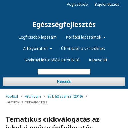
Regisztráció
Bejelentkezés
Egészségfejlesztés
Legfrissebb lapszám
Korábbi lapszámok
A folyóiratról
Útmutató a szerzőknek
Szakmai lektorálási útmutató
Kapcsolat
Keresés
Főoldal
/
Archívum
/
Évf. 60 szám 3 (2019)
/
Tematikus cikkválogatás
Tematikus cikkválogatás az
iskolai egészségfejlesztés