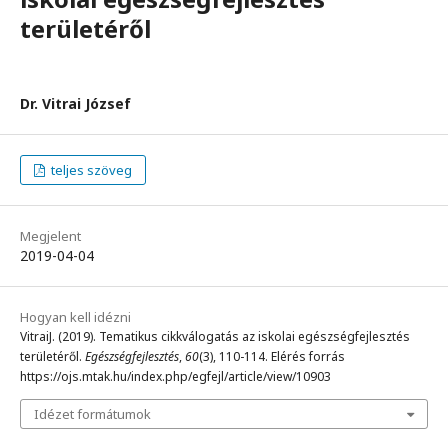
területéről
Dr. Vitrai József
teljes szöveg
Megjelent
2019-04-04
Hogyan kell idézni
VitraiJ. (2019). Tematikus cikkválogatás az iskolai egészségfejlesztés
területéről.
Egészségfejlesztés
,
60
(3), 110-114. Elérés forrás
https://ojs.mtak.hu/index.php/egfejl/article/view/10903
Idézet formátumok