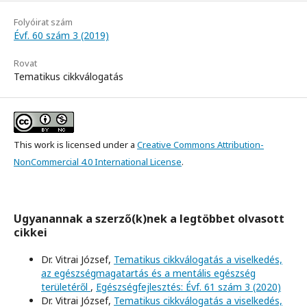
Folyóirat szám
Évf. 60 szám 3 (2019)
Rovat
Tematikus cikkválogatás
This work is licensed under a
Creative Commons Attribution-
NonCommercial 4.0 International License
.
Ugyanannak a szerző(k)nek a legtöbbet olvasott
cikkei
Dr. Vitrai József,
Tematikus cikkválogatás a viselkedés,
az egészségmagatartás és a mentális egészség
területéről
,
Egészségfejlesztés: Évf. 61 szám 3 (2020)
Dr. Vitrai József,
Tematikus cikkválogatás a viselkedés,