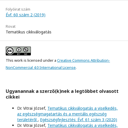
Folyóirat szám
Évf. 60 szám 2 (2019)
Rovat
Tematikus cikkválogatás
This work is licensed under a
Creative Commons Attribution-
NonCommercial 4.0 International License
.
Ugyanannak a szerző(k)nek a legtöbbet olvasott
cikkei
Dr. Vitrai József,
Tematikus cikkválogatás a viselkedés,
az egészségmagatartás és a mentális egészség
területéről
,
Egészségfejlesztés: Évf. 61 szám 3 (2020)
Dr. Vitrai József,
Tematikus cikkválogatás a viselkedés,