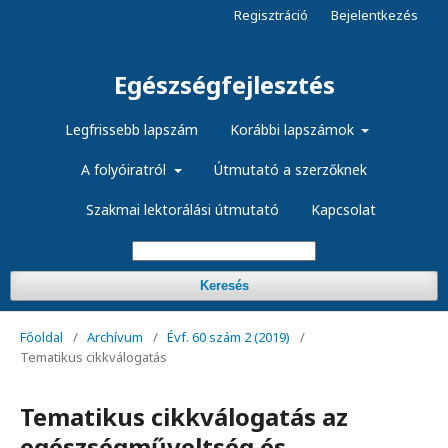
Regisztráció
Bejelentkezés
Egészségfejlesztés
Legfrissebb lapszám
Korábbi lapszámok
A folyóiratról
Útmutató a szerzőknek
Szakmai lektorálási útmutató
Kapcsolat
Keresés
Főoldal
/
Archívum
/
Évf. 60 szám 2 (2019)
/
Tematikus cikkválogatás
Tematikus cikkválogatás az
egészségműveltség és