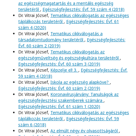
az egészségmagatartás és a mentális egészség
területéről
,
Egészségfejlesztés: Évf. 59 szám 4 (2018)
Dr. Vitrai József,
Tematikus cikkválogatás az egészséges
táplálkozás területéről
,
Egészségfejlesztés: Évf. 61
szám 4 (2020)
Dr. Vitrai József,
Tematikus cikkválogatás a
társadalomtudomány területéről
,
Egészségfejlesztés:
Évf. 60 szám 2 (2019)
Dr. Vitrai József,
Tematikus cikkválogatás az
egészségműveltség és egészségkultúra területéről
,
Egészségfejlesztés: Évf. 60 szám 3 (2019)
Dr. Vitrai József,
Képzelje el! 3.
,
Egészségfejlesztés: Évf.
59 szám 4 (2018)
Dr. Vitrai József,
Iskola az egészség alapköve?
,
Egészségfejlesztés: Évf. 60 szám 2 (2019)
Dr. Vitrai József,
Koronavírusjárvány: Tanulságok az
egészségfejlesztési szakemberek számára
,
Egészségfejlesztés: Évf. 61 szám 1 (2020)
Dr. Vitrai József,
Tematikus cikkválogatás az egészséges
táplálkozás területéről
,
Egészségfejlesztés: Évf. 59
szám 6 (2018)
Dr. Vitrai József,
Az elmúlt négy év olvasottságáról
,