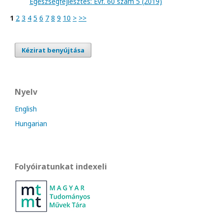
Egészségfejlesztés: Évf. 60 szám 5 (2019)
1
2
3
4
5
6
7
8
9
10
>
>>
Kézirat benyújtása
Nyelv
English
Hungarian
Folyóiratunkat indexeli