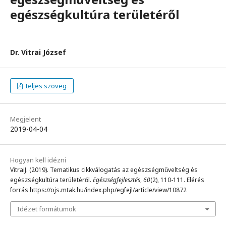
egészségkultúra területéről
Dr. Vitrai József
teljes szöveg
Megjelent
2019-04-04
Hogyan kell idézni
VitraiJ. (2019). Tematikus cikkválogatás az egészségműveltség és
egészségkultúra területéről.
Egészségfejlesztés
,
60
(2), 110-111. Elérés
forrás https://ojs.mtak.hu/index.php/egfejl/article/view/10872
Idézet formátumok