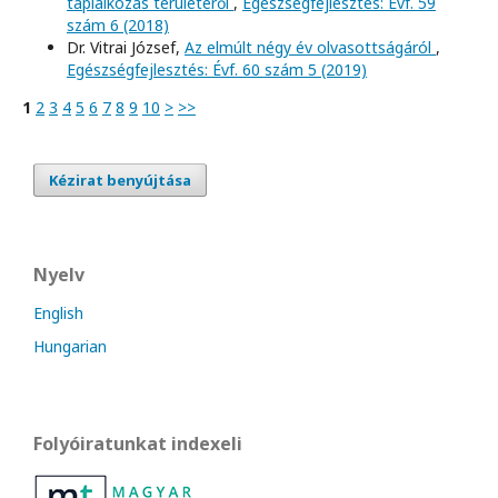
táplálkozás területéről
,
Egészségfejlesztés: Évf. 59
szám 6 (2018)
Dr. Vitrai József,
Az elmúlt négy év olvasottságáról
,
Egészségfejlesztés: Évf. 60 szám 5 (2019)
1
2
3
4
5
6
7
8
9
10
>
>>
Kézirat benyújtása
Nyelv
English
Hungarian
Folyóiratunkat indexeli