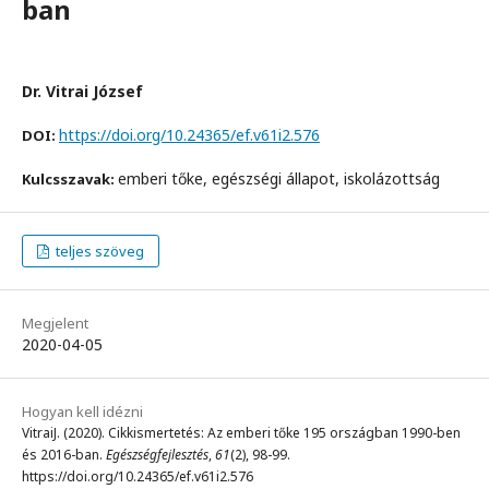
ban
Dr. Vitrai József
https://doi.org/10.24365/ef.v61i2.576
DOI:
emberi tőke, egészségi állapot, iskolázottság
Kulcsszavak:
teljes szöveg
Megjelent
2020-04-05
Hogyan kell idézni
VitraiJ. (2020). Cikkismertetés: Az emberi tőke 195 országban 1990-ben
és 2016-ban.
Egészségfejlesztés
,
61
(2), 98-99.
https://doi.org/10.24365/ef.v61i2.576