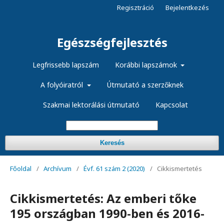
Regisztráció
Bejelentkezés
Egészségfejlesztés
Legfrissebb lapszám
Korábbi lapszámok
A folyóiratról
Útmutató a szerzőknek
Szakmai lektorálási útmutató
Kapcsolat
Keresés
Főoldal
/
Archívum
/
Évf. 61 szám 2 (2020)
/
Cikkismertetés
Cikkismertetés: Az emberi tőke
195 országban 1990-ben és 2016-