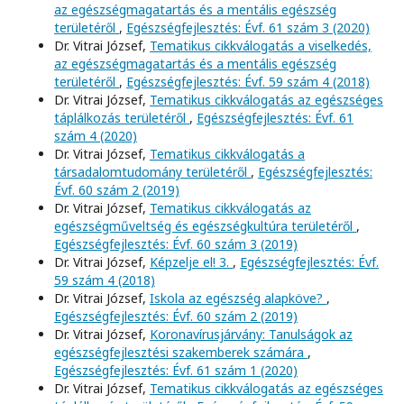
az egészségmagatartás és a mentális egészség
területéről
,
Egészségfejlesztés: Évf. 61 szám 3 (2020)
Dr. Vitrai József,
Tematikus cikkválogatás a viselkedés,
az egészségmagatartás és a mentális egészség
területéről
,
Egészségfejlesztés: Évf. 59 szám 4 (2018)
Dr. Vitrai József,
Tematikus cikkválogatás az egészséges
táplálkozás területéről
,
Egészségfejlesztés: Évf. 61
szám 4 (2020)
Dr. Vitrai József,
Tematikus cikkválogatás a
társadalomtudomány területéről
,
Egészségfejlesztés:
Évf. 60 szám 2 (2019)
Dr. Vitrai József,
Tematikus cikkválogatás az
egészségműveltség és egészségkultúra területéről
,
Egészségfejlesztés: Évf. 60 szám 3 (2019)
Dr. Vitrai József,
Képzelje el! 3.
,
Egészségfejlesztés: Évf.
59 szám 4 (2018)
Dr. Vitrai József,
Iskola az egészség alapköve?
,
Egészségfejlesztés: Évf. 60 szám 2 (2019)
Dr. Vitrai József,
Koronavírusjárvány: Tanulságok az
egészségfejlesztési szakemberek számára
,
Egészségfejlesztés: Évf. 61 szám 1 (2020)
Dr. Vitrai József,
Tematikus cikkválogatás az egészséges