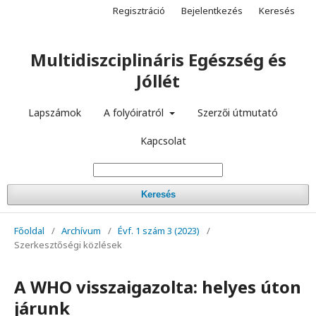
Regisztráció
Bejelentkezés
Keresés
Multidiszciplináris Egészség és
Jóllét
Lapszámok
A folyóiratról
Szerzői útmutató
Kapcsolat
Keresés
Főoldal
/
Archívum
/
Évf. 1 szám 3 (2023)
/
Szerkesztőségi közlések
A WHO visszaigazolta: helyes úton
járunk