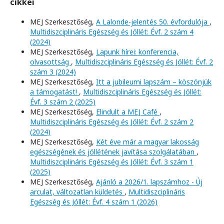
cikkei
MEJ Szerkesztőség,
A Lalonde-jelentés 50. évfordulója
,
Multidiszciplináris Egészség és Jóllét: Évf. 2 szám 4
(2024)
MEJ Szerkesztőség,
Lapunk hírei: konferencia,
olvasottság
,
Multidiszciplináris Egészség és Jóllét: Évf. 2
szám 3 (2024)
MEJ Szerkesztőség,
Itt a jubileumi lapszám – köszönjük
a támogatást!
,
Multidiszciplináris Egészség és Jóllét:
Évf. 3 szám 2 (2025)
MEJ Szerkesztőség,
Elindult a MEJ Café
,
Multidiszciplináris Egészség és Jóllét: Évf. 2 szám 2
(2024)
MEJ Szerkesztőség,
Két éve már a magyar lakosság
egészségének és jóllétének javítása szolgálatában
,
Multidiszciplináris Egészség és Jóllét: Évf. 3 szám 1
(2025)
MEJ Szerkesztőség,
Ajánló a 2026/1. lapszámhoz - Új
arculat, változatlan küldetés
,
Multidiszciplináris
Egészség és Jóllét: Évf. 4 szám 1 (2026)