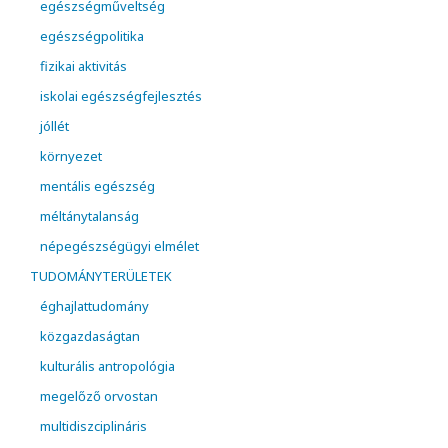
egészségműveltség
egészségpolitika
fizikai aktivitás
iskolai egészségfejlesztés
jóllét
környezet
mentális egészség
méltánytalanság
népegészségügyi elmélet
TUDOMÁNYTERÜLETEK
éghajlattudomány
közgazdaságtan
kulturális antropológia
megelőző orvostan
multidiszciplináris