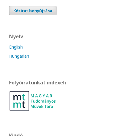
Kézirat benyújtása
Nyelv
English
Hungarian
Folyóiratunkat indexeli
Kiadó