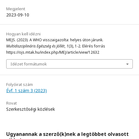
Megjelent
2023-09-10
Hogyan kell idézni
MEJS. (2023). A WHO visszaigazolta: helyes úton járunk.
Multidiszciplináris Egészség és Jóllét
,
1
(3), 1-2. Elérés forrás
https://ojs.mtak.hu/index.php/MEJ/article/view/12632
Idézet formátumok
Folyóirat szám
Évf. 1 szám 3 (2023)
Rovat
Szerkesztőségi közlések
Ugyanannak a szerző(k)nek a legtöbbet olvasott