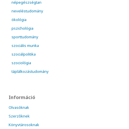
népegészségtan
neveléstudomány
ökológia
pszichológia
sporttudomány
szociális munka
szociálpolitika
szociológia
táplálkozástudomány
Információ
Olvasóknak
Szerzőknek
Könyvtárosoknak