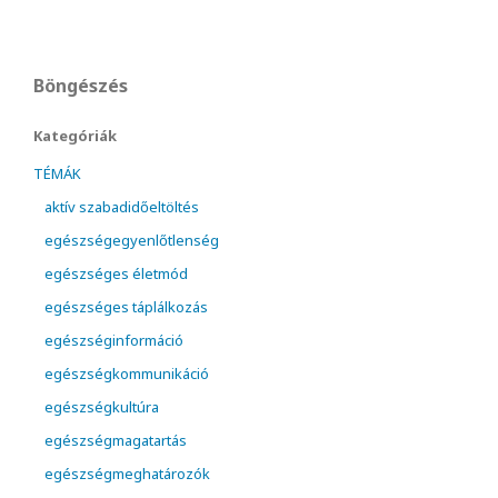
Böngészés
Kategóriák
TÉMÁK
aktív szabadidőeltöltés
egészségegyenlőtlenség
egészséges életmód
egészséges táplálkozás
egészséginformáció
egészségkommunikáció
egészségkultúra
egészségmagatartás
egészségmeghatározók