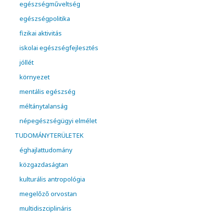
egészségműveltség
egészségpolitika
fizikai aktivitás
iskolai egészségfejlesztés
jóllét
környezet
mentális egészség
méltánytalanság
népegészségügyi elmélet
TUDOMÁNYTERÜLETEK
éghajlattudomány
közgazdaságtan
kulturális antropológia
megelőző orvostan
multidiszciplináris