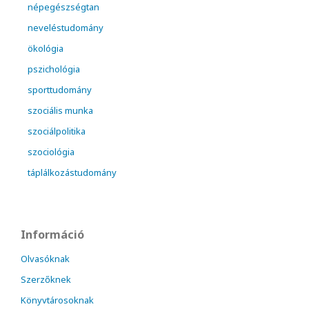
népegészségtan
neveléstudomány
ökológia
pszichológia
sporttudomány
szociális munka
szociálpolitika
szociológia
táplálkozástudomány
Információ
Olvasóknak
Szerzőknek
Könyvtárosoknak