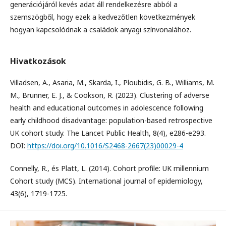
generációjáról kevés adat áll rendelkezésre abból a
szemszögből, hogy ezek a kedvezőtlen következmények
hogyan kapcsolódnak a családok anyagi színvonalához.
Hivatkozások
Villadsen, A., Asaria, M., Skarda, I., Ploubidis, G. B., Williams, M.
M., Brunner, E. J., & Cookson, R. (2023). Clustering of adverse
health and educational outcomes in adolescence following
early childhood disadvantage: population-based retrospective
UK cohort study. The Lancet Public Health, 8(4), e286-e293.
DOI:
https://doi.org/10.1016/S2468-2667(23)00029-4
Connelly, R., és Platt, L. (2014). Cohort profile: UK millennium
Cohort study (MCS). International journal of epidemiology,
43(6), 1719-1725.