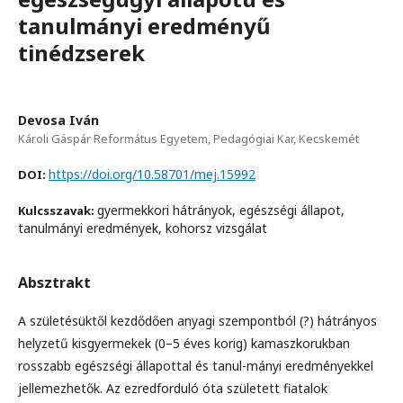
tanulmányi eredményű
tinédzserek
Devosa Iván
Károli Gáspár Református Egyetem, Pedagógiai Kar, Kecskemét
https://doi.org/10.58701/mej.15992
DOI:
gyermekkori hátrányok, egészségi állapot,
Kulcsszavak:
tanulmányi eredmények, kohorsz vizsgálat
Absztrakt
A születésüktől kezdődően anyagi szempontból (?) hátrányos
helyzetű kisgyermekek (0–5 éves korig) kamaszkorukban
rosszabb egészségi állapottal és tanul-mányi eredményekkel
jellemezhetők. Az ezredforduló óta született fiatalok