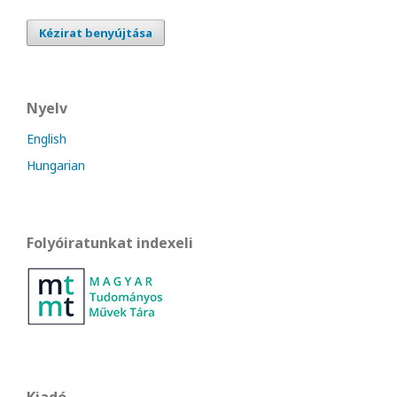
Kézirat benyújtása
Nyelv
English
Hungarian
Folyóiratunkat indexeli