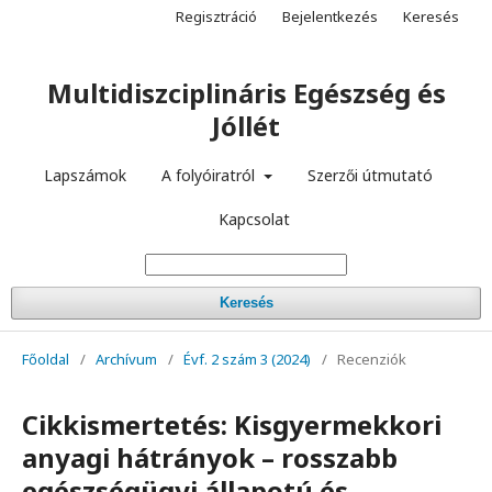
Regisztráció
Bejelentkezés
Keresés
Multidiszciplináris Egészség és
Jóllét
Lapszámok
A folyóiratról
Szerzői útmutató
Kapcsolat
Keresés
Főoldal
/
Archívum
/
Évf. 2 szám 3 (2024)
/
Recenziók
Cikkismertetés: Kisgyermekkori
anyagi hátrányok – rosszabb
egészségügyi állapotú és