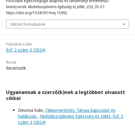
rosszabb egészségügyi állapotú és tanulmányi eredményű
tinédzserek.
Multidiszciplináris Egészség és Jóllét
,
2
(3), 35-37.
https://doi.org/10.58701/mej.15992
Idézet formátumok
Folyóirat szám
Évf. 2 szám 3 (2024)
Rovat
Recenziók
Ugyanannak a szerző(k)nek a legtöbbet olvasott
cikkei
Devosa Iván,
Cikkismertetés: Társas kapcsolat és
halálozás
,
Multidiszciplináris Egészség és Jóllét: Évf. 2
szám 3 (2024)