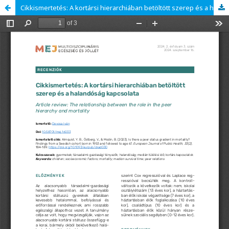
Cikkismertetés: A kortársi hierarchiában betöltött szerep és a halandóság kapcsolata