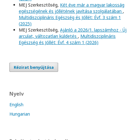
MEJ Szerkesztőség,
Két éve már a magyar lakosság
egészségének és jóllétének javítása szolgálatában
,
Multidiszciplináris Egészség és Jóllét: Évf. 3 szám 1
(2025)
MEJ Szerkesztőség,
Ajánló a 2026/1. lapszámhoz - Új
arculat, változatlan küldetés
,
Multidiszciplináris
Egészség és Jóllét: Évf. 4 szám 1 (2026)
Kézirat benyújtása
Nyelv
English
Hungarian