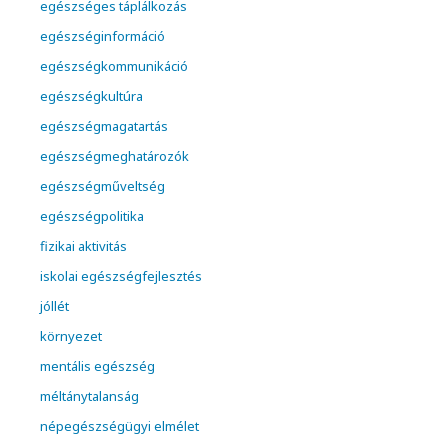
egészséges táplálkozás
egészséginformáció
egészségkommunikáció
egészségkultúra
egészségmagatartás
egészségmeghatározók
egészségműveltség
egészségpolitika
fizikai aktivitás
iskolai egészségfejlesztés
jóllét
környezet
mentális egészség
méltánytalanság
népegészségügyi elmélet