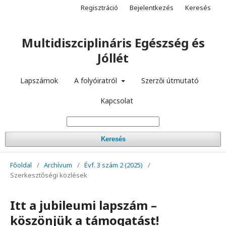
Regisztráció
Bejelentkezés
Keresés
Multidiszciplináris Egészség és
Jóllét
Lapszámok
A folyóiratról
Szerzői útmutató
Kapcsolat
Keresés
Főoldal
/
Archívum
/
Évf. 3 szám 2 (2025)
/
Szerkesztőségi közlések
Itt a jubileumi lapszám –
köszönjük a támogatást!