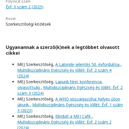
Folyóirat szám
Évf. 3 szám 2 (2025)
Rovat
Szerkesztőségi közlések
Ugyanannak a szerző(k)nek a legtöbbet olvasott
cikkei
MEJ Szerkesztőség,
A Lalonde-jelentés 50. évfordulója
,
Multidiszciplináris Egészség és Jóllét: Évf. 2 szám 4
(2024)
MEJ Szerkesztőség,
Lapunk hírei: konferencia,
olvasottság
,
Multidiszciplináris Egészség és Jóllét: Évf. 2
szám 3 (2024)
MEJ Szerkesztőség,
A WHO visszaigazolta: helyes úton
járunk
,
Multidiszciplináris Egészség és Jóllét: Évf. 1 szám
3 (2023)
MEJ Szerkesztőség,
Elindult a MEJ Café
,
Multidiszciplináris Egészség és Jóllét: Évf. 2 szám 2
(2024)