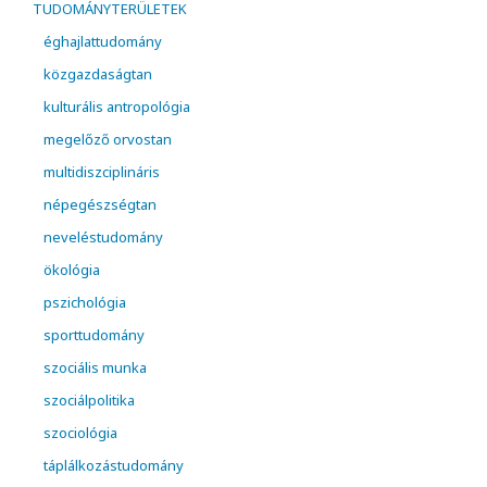
TUDOMÁNYTERÜLETEK
éghajlattudomány
közgazdaságtan
kulturális antropológia
megelőző orvostan
multidiszciplináris
népegészségtan
neveléstudomány
ökológia
pszichológia
sporttudomány
szociális munka
szociálpolitika
szociológia
táplálkozástudomány