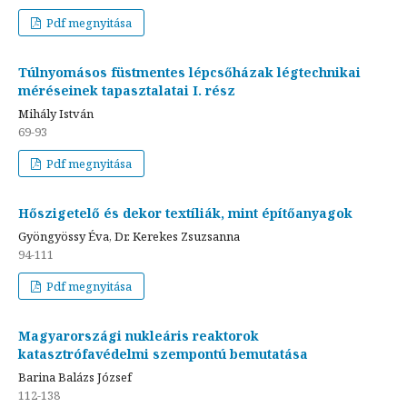
Pdf megnyitása
Túlnyomásos füstmentes lépcsőházak légtechnikai
méréseinek tapasztalatai I. rész
Mihály István
69-93
Pdf megnyitása
Hőszigetelő és dekor textíliák, mint építőanyagok
Gyöngyössy Éva, Dr. Kerekes Zsuzsanna
94-111
Pdf megnyitása
Magyarországi nukleáris reaktorok
katasztrófavédelmi szempontú bemutatása
Barina Balázs József
112-138