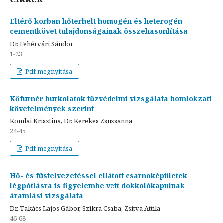
Eltérő korban hőterhelt homogén és heterogén
cementkövet tulajdonságainak összehasonlítása
Dr. Fehérvári Sándor
1-23
Pdf megnyitása
Kőfurnér burkolatok tűzvédelmi vizsgálata homlokzati
követelmények szerint
Komlai Krisztina, Dr. Kerekes Zsuzsanna
24-45
Pdf megnyitása
Hő- és füstelvezetéssel ellátott csarnoképületek
légpótlásra is figyelembe vett dokkolókapuinak
áramlási vizsgálata
Dr. Takács Lajos Gábor, Szikra Csaba, Zsitva Attila
46-68