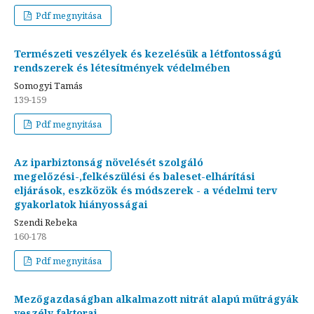
Pdf megnyitása
Természeti veszélyek és kezelésük a létfontosságú
rendszerek és létesítmények védelmében
Somogyi Tamás
139-159
Pdf megnyitása
Az iparbiztonság növelését szolgáló
megelőzési-,felkészülési és baleset-elhárítási
eljárások, eszközök és módszerek - a védelmi terv
gyakorlatok hiányosságai
Szendi Rebeka
160-178
Pdf megnyitása
Mezőgazdaságban alkalmazott nitrát alapú műtrágyák
veszély faktorai