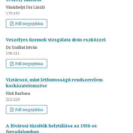
Vásárhelyi Örs László
179-197
Pdf megnyitása
Veszélyes üzemek vizsgálata drón eszközzel
Dr. Szalkai István
198-211
Pdf megnyitása
Víztározó, mint létfontosságú rendszerelem
kockázatelemzése
Elek Barbara
212-229
Pdf megnyitása
A fővárosi tűzoltók helytállása az 1956-os
forradalomban