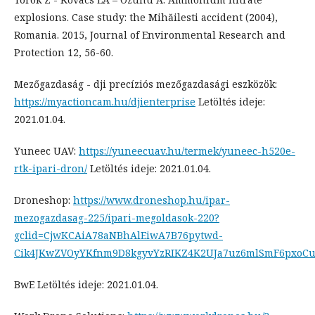
explosions. Case study: the Mihăilesti accident (2004),
Romania. 2015, Journal of Environmental Research and
Protection 12, 56-60.
Mezőgazdaság - dji precíziós mezőgazdasági eszközök:
https://myactioncam.hu/djienterprise
Letöltés ideje:
2021.01.04.
Yuneec UAV:
https://yuneecuav.hu/termek/yuneec-h520e-
rtk-ipari-dron/
Letöltés ideje: 2021.01.04.
Droneshop:
https://www.droneshop.hu/ipar-
mezogazdasag-225/ipari-megoldasok-220?
gclid=CjwKCAiA78aNBhAlEiwA7B76pytwd-
Cik4JKwZVOyYKfnm9D8kgyvYzRIKZ4K2UJa7uz6mlSmF6pxoC
BwE Letöltés ideje: 2021.01.04.