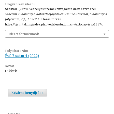
Hogyan kell idézni
SzalkaiI. (2023). Veszélyes üzemek vizsgálata drón eszközzel.
Védelem Tudomány a Katasztrófavédelem Online Szakmai, tudományos
folyóirata
,
7
(4), 198-211. Elérés forrás
https://ojs.mtak.hu/index.php/vedelemtudomany/article/view/13574
Idézet formátumok
Folyóirat szám
Évf. 7 szám 4 (2022)
Rovat
Cikkek
Kézirat benyújtása