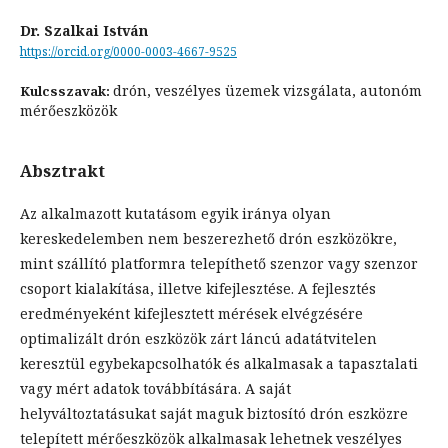
Dr. Szalkai István
https://orcid.org/0000-0003-4667-9525
drón, veszélyes üzemek vizsgálata, autonóm
Kulcsszavak:
mérőeszközök
Absztrakt
Az alkalmazott kutatásom egyik iránya olyan
kereskedelemben nem beszerezhető drón eszközökre,
mint szállító platformra telepíthető szenzor vagy szenzor
csoport kialakítása, illetve kifejlesztése. A fejlesztés
eredményeként kifejlesztett mérések elvégzésére
optimalizált drón eszközök zárt láncú adatátvitelen
keresztül egybekapcsolhatók és alkalmasak a tapasztalati
vagy mért adatok továbbítására. A saját
helyváltoztatásukat saját maguk biztosító drón eszközre
telepített mérőeszközök alkalmasak lehetnek veszélyes