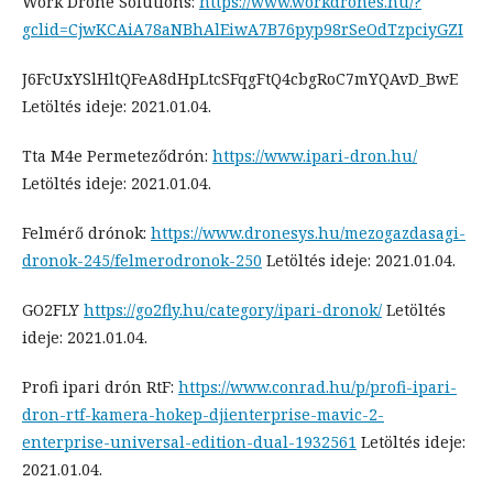
Work Drone Solutions:
https://www.workdrones.hu/?
gclid=CjwKCAiA78aNBhAlEiwA7B76pyp98rSeOdTzpciyGZI
J6FcUxYSlHltQFeA8dHpLtcSFqgFtQ4cbgRoC7mYQAvD_BwE
Letöltés ideje: 2021.01.04.
Tta M4e Permeteződrón:
https://www.ipari-dron.hu/
Letöltés ideje: 2021.01.04.
Felmérő drónok:
https://www.dronesys.hu/mezogazdasagi-
dronok-245/felmerodronok-250
Letöltés ideje: 2021.01.04.
GO2FLY
https://go2fly.hu/category/ipari-dronok/
Letöltés
ideje: 2021.01.04.
Profi ipari drón RtF:
https://www.conrad.hu/p/profi-ipari-
dron-rtf-kamera-hokep-djienterprise-mavic-2-
enterprise-universal-edition-dual-1932561
Letöltés ideje:
2021.01.04.