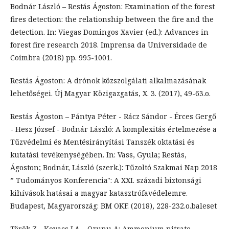
Bodnár László – Restás Ágoston: Examination of the forest
fires detection: the relationship between the fire and the
detection. In: Viegas Domingos Xavier (ed.): Advances in
forest fire research 2018. Imprensa da Universidade de
Coimbra (2018) pp. 995-1001.
Restás Ágoston: A drónok közszolgálati alkalmazásának
lehetőségei. Új Magyar Közigazgatás, X. 3. (2017), 49-63.o.
Restás Ágoston – Pántya Péter - Rácz Sándor - Érces Gergő
- Hesz József - Bodnár László: A komplexitás értelmezése a
Tűzvédelmi és Mentésirányítási Tanszék oktatási és
kutatási tevékenységében. In: Vass, Gyula; Restás,
Ágoston; Bodnár, László (szerk.): Tűzoltó Szakmai Nap 2018
” Tudományos Konferencia": A XXI. századi biztonsági
kihívások hatásai a magyar katasztrófavédelemre.
Budapest, Magyarország: BM OKF. (2018), 228-232.o.baleset
Török Z - Kovacs LA – Ozunu A: Ammonium nitrate