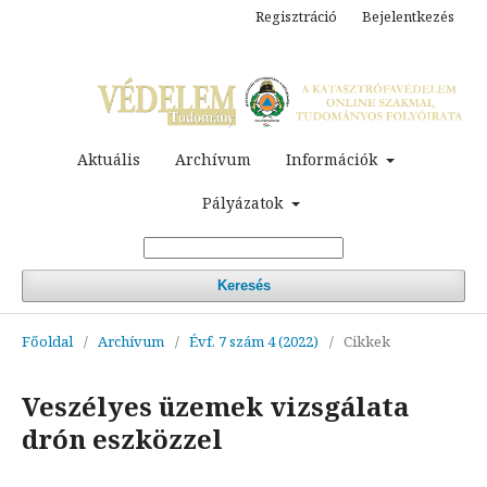
Regisztráció
Bejelentkezés
Aktuális
Archívum
Információk
Pályázatok
Keresés
Főoldal
/
Archívum
/
Évf. 7 szám 4 (2022)
/
Cikkek
Veszélyes üzemek vizsgálata
drón eszközzel