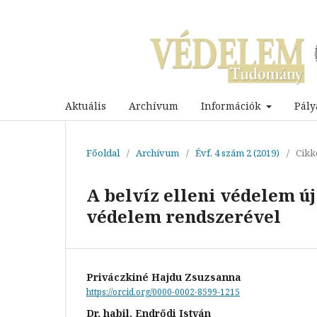
Aktuális
Archívum
Információk
Pály
Főoldal
/
Archívum
/
Évf. 4 szám 2 (2019)
/
Cikk
A belvíz elleni védelem új
védelem rendszerével
Priváczkiné Hajdu Zsuzsanna
https://orcid.org/0000-0002-8599-1215
Dr. habil. Endrődi István