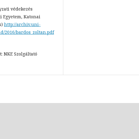
yzati védekezés
ti Egyetem, Katonai
s)
http://archiv.uni-
hd/2016/bardos_zoltan.pdf
: NKE Szolgáltató