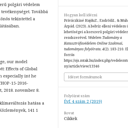
zerű polgári védelem
i tevékenységet. Továbbá
Hogyan kell idézni
nös tekintettel a
Priváczkiné HajduZ., EndrődiI., & Mu
látásában.
Árpád. (2023). A belvíz elleni védelem 
lehetőségei a korszerű polgári védele
rendszerével.
Védelem Tudomány a
Katasztrófavédelem Online Szakmai,
tudományos folyóirata
,
4
(2), 183-210. E
forrás
https://ojs.mtak.hu/index.php/vedelem
nge, our model
ny/article/view/13346
t: Effects of Global
 especially int he
Idézet formátumok
CCHOP-15-2016-
t, 2018. november 8.
Folyóirat szám
Évf. 4 szám 2 (2019)
klímaváltozás hatása a
 Közlemények, 141 1
Rovat
Cikkek