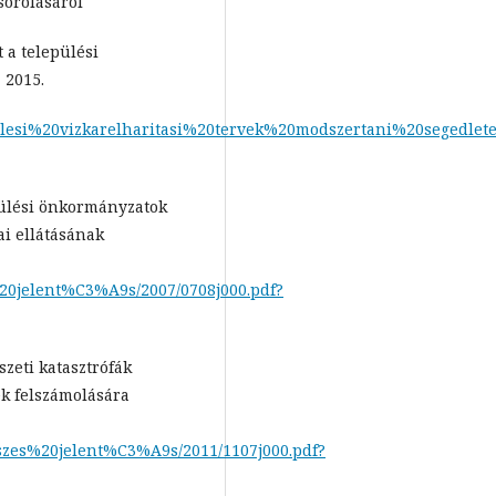
sorolásáról
 a települési
 2015.
pulesi%20vizkarelharitasi%20tervek%20modszertani%20segedlet
epülési önkormányzatok
ai ellátásának
s%20jelent%C3%A9s/2007/0708j000.pdf?
szeti katasztrófák
k felszámolására
6sszes%20jelent%C3%A9s/2011/1107j000.pdf?