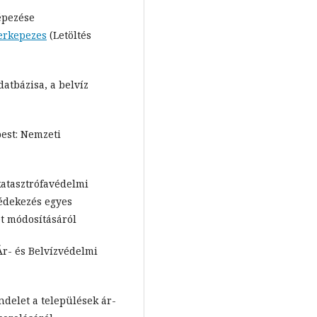
épezése
terkepezes
(Letöltés
datbázisa, a belvíz
est: Nemzeti
 katasztrófavédelmi
védekezés egyes
et módosításáról
Ár- és Belvízvédelmi
ndelet a települések ár-