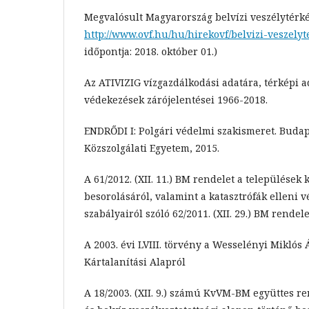
Megvalósult Magyarország belvízi veszélytérk
http://www.ovf.hu/hu/hirekovf/belvizi-veszely
időpontja: 2018. október 01.)
Az ATIVIZIG vízgazdálkodási adatára, térképi a
védekezések zárójelentései 1966-2018.
ENDRŐDI I: Polgári védelmi szakismeret. Budap
Közszolgálati Egyetem, 2015.
A 61/2012. (XII. 11.) BM rendelet a települések
besorolásáról, valamint a katasztrófák elleni 
szabályairól szóló 62/2011. (XII. 29.) BM rendel
A 2003. évi LVIII. törvény a Wesselényi Miklós 
Kártalanítási Alapról
A 18/2003. (XII. 9.) számú KvVM-BM együttes re