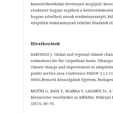
katasztrófavédelmi törvénnyel megújult, kors
rendszere hogyan segítheti a belvízvédekezés
hogyan növelheti annak eredményességét, külö
települési önkormányzati védelmi feladatok el
Hivatkozások
BARTHOLY J.: Global and regional climate cha
estimations for the Carpathian basin. Elhangzot
climate change and improvement os adaptation
public service area Conference PADOP-2.1.2-
00001,Nemzeti Közszolgálati Egyetem, Budapes
MEZŐSI G., BATA T., BLANKA V., LADÁNYI Zs.: A 
környezetei veszélyekre az Alföldön. Földrajzi
(2017), 60‒70.