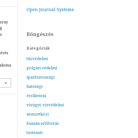
Open Journal Systems
horay
új
Böngészés
m
Kategóriák
lérés
tűzvédelmi
tudoma
polgári védelmi
iparbiztonsági
hatósági
reziliencia
vízügyi, vízvédelmi
nemzetközi
humán erőforrás
történeti