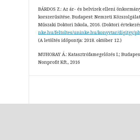
BÁRDOS Z.: Az ár- és belvizek elleni önkormán
korszerűsítése. Budapest: Nemzeti Közszolgála
Műszaki Doktori Iskola, 2016. (Doktori értekezé
nke.hu/feltoltes/uninke.hu/konyvtar/digitgy/p
(A letöltés időpontja: 2018. október 12.)
MUHORAY Á.: Katasztrófamegelőzés I.; Budapest
Nonprofit Kft., 2016