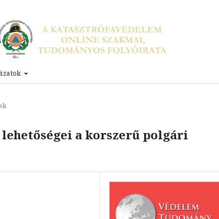
ázatok
ek
 lehetőségei a korszerű polgári