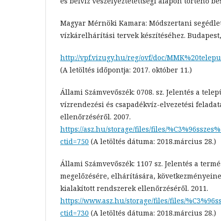
és belvíz veszélyeztetettségi alapon történő be
Magyar Mérnöki Kamara: Módszertani segédlet
vízkárelhárítási tervek készítéséhez. Budapest,
http://vpf.vizugy.hu/reg/ovf/doc/MMK%20tele
(A letöltés időpontja: 2017. október 11.)
Állami Számvevőszék: 0708. sz. Jelentés a tel
vízrendezési és csapadékvíz-elvezetési feladat
ellenőrzéséről. 2007.
https://asz.hu/storage/files/files/%C3%96ssze
ctid=750
(A letöltés dátuma: 2018.március 28.)
Állami Számvevőszék: 1107 sz. Jelentés a termé
megelőzésére, elhárítására, következményeine
kialakított rendszerek ellenőrzéséről. 2011.
https://www.asz.hu/storage/files/files/%C3%9
ctid=730
(A letöltés dátuma: 2018.március 28.)