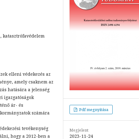
, katasztrófavédelem
ízek elleni védekezés az
seménye, amely csaknem az
ozás hatására a jelenség
yi igazgatóságok
ténő ár- és
Pdf megnyitása
önkormányzatok számára
zvédekezési tevékenység
Megjelent
2023-11-24
álni, hogy a 2012-ben a