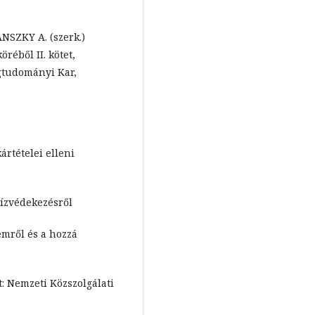
ÁNSZKY A. (szerk.)
öréből II. kötet,
gtudományi Kar,
ártételei elleni
vízvédekezésről
emről és a hozzá
: Nemzeti Közszolgálati