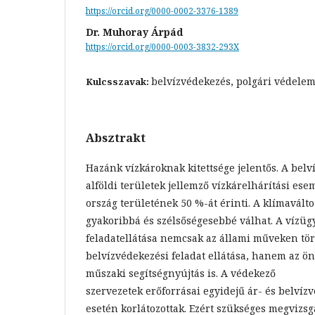
https://orcid.org/0000-0002-3376-1389
Dr. Muhoray Árpád
https://orcid.org/0000-0003-3832-293X
belvízvédekezés, polgári védelem
Kulcsszavak:
Absztrakt
Hazánk vízkároknak kitettsége jelentős. A belv
alföldi területek jellemző vízkárelhárítási e
ország területének 50 %-át érinti. A klímavált
gyakoribbá és szélsőségesebbé válhat. A vízüg
feladatellátása nemcsak az állami műveken tör
belvízvédekezési feladat ellátása, hanem az 
műszaki segítségnyújtás is. A védekező
szervezetek erőforrásai egyidejű ár- és belví
esetén korlátozottak. Ezért szükséges megvizsg