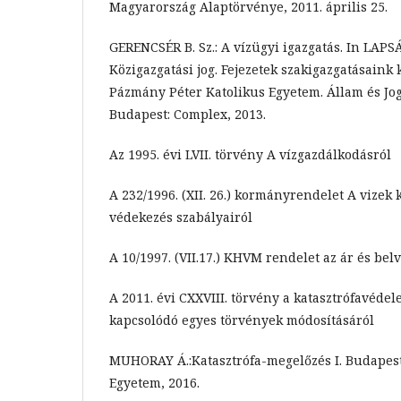
Magyarország Alaptörvénye, 2011. április 25.
GERENCSÉR B. Sz.: A vízügyi igazgatás. In LAPS
Közigazgatási jog. Fejezetek szakigazgatásaink k
Pázmány Péter Katolikus Egyetem. Állam és Jo
Budapest: Complex, 2013.
Az 1995. évi LVII. törvény A vízgazdálkodásról
A 232/1996. (XII. 26.) kormányrendelet A vizek k
védekezés szabályairól
A 10/1997. (VII.17.) KHVM rendelet az ár és bel
A 2011. évi CXXVIII. törvény a katasztrófavédel
kapcsolódó egyes törvények módosításáról
MUHORAY Á.:Katasztrófa-megelőzés I. Budapest
Egyetem, 2016.