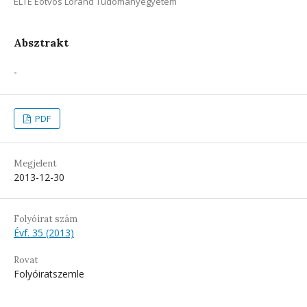
ELTE Eötvös Loránd Tudományegyetem
Absztrakt
-
PDF
Megjelent
2013-12-30
Folyóirat szám
Évf. 35 (2013)
Rovat
Folyóiratszemle