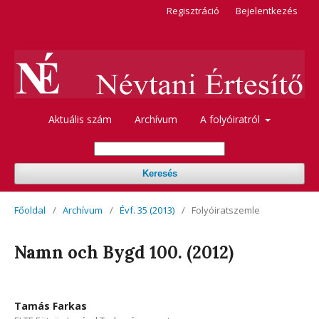
Regisztráció
Bejelentkezés
Aktuális szám
Archívum
A folyóiratról
Keresés
Főoldal
/
Archívum
/
Évf. 35 (2013)
/
Folyóiratszemle
Namn och Bygd 100. (2012)
Tamás Farkas