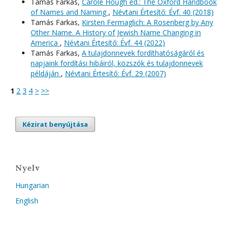
Tamás Farkas,
Carole Hough ed.: The Oxford Handbook
of Names and Naming
,
Névtani Értesítő: Évf. 40 (2018)
Tamás Farkas,
Kirsten Fermaglich: A Rosenberg by Any
Other Name. A History of Jewish Name Changing in
America
,
Névtani Értesítő: Évf. 44 (2022)
Tamás Farkas,
A tulajdonnevek fordíthatóságáról és
napjaink fordítási hibáiról, közszók és tulajdonnevek
példáján
,
Névtani Értesítő: Évf. 29 (2007)
1
2
3
4
>
>>
Kézirat benyújtása
Nyelv
Hungarian
English