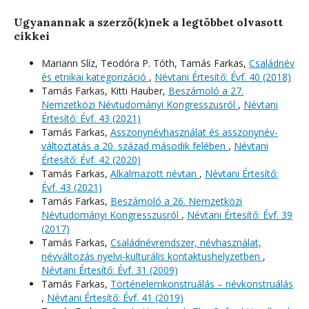
Ugyanannak a szerző(k)nek a legtöbbet olvasott
cikkei
Mariann Slíz, Teodóra P. Tóth, Tamás Farkas,
Családnév
és etnikai kategorizáció
,
Névtani Értesítő: Évf. 40 (2018)
Tamás Farkas, Kitti Hauber,
Beszámoló a 27.
Nemzetközi Névtudományi Kongresszusról
,
Névtani
Értesítő: Évf. 43 (2021)
Tamás Farkas,
Asszonynévhasználat és asszonynév-
változtatás a 20. század második felében
,
Névtani
Értesítő: Évf. 42 (2020)
Tamás Farkas,
Alkalmazott névtan
,
Névtani Értesítő:
Évf. 43 (2021)
Tamás Farkas,
Beszámoló a 26. Nemzetközi
Névtudományi Kongresszusról
,
Névtani Értesítő: Évf. 39
(2017)
Tamás Farkas,
Családnévrendszer, névhasználat,
névváltozás nyelvi-kulturális kontaktushelyzetben
,
Névtani Értesítő: Évf. 31 (2009)
Tamás Farkas,
Történelemkonstruálás – névkonstruálás
,
Névtani Értesítő: Évf. 41 (2019)