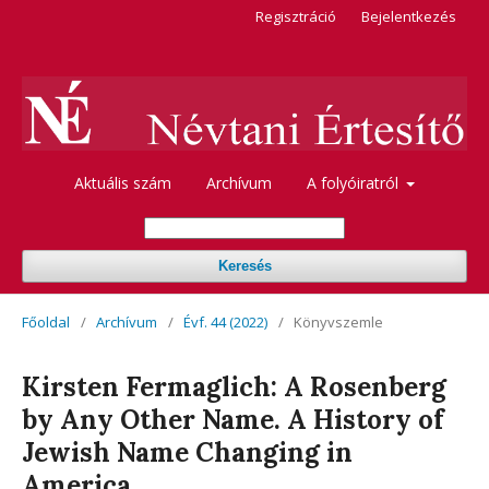
Regisztráció
Bejelentkezés
Aktuális szám
Archívum
A folyóiratról
Keresés
Főoldal
/
Archívum
/
Évf. 44 (2022)
/
Könyvszemle
Kirsten Fermaglich: A Rosenberg
by Any Other Name. A History of
Jewish Name Changing in
America